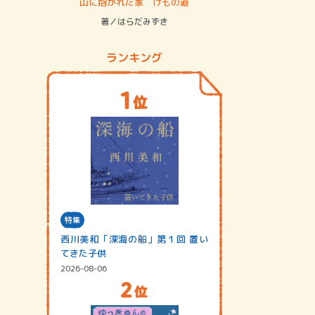
ステム
山に抱かれた家 けもの道
神無島
著／はらだみずき
著／あさ
ランキング
特集
西川美和「深海の船」第１回 置い
てきた子供
2026-08-06