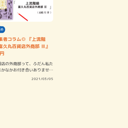
すめ
集者コラム◎ 『上流階
富久丸百貨店外商部 Ⅲ』
賞金稼ぎスリーサム！ 二重
 円
著／川瀬七緒
店の外商部って、ふだん私た
なかなかお付き合いありません
。私は一…
2021/03/05