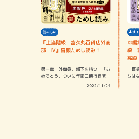
読みもの
おす
『上流階級 富久丸百貨店外商
◎編
部 Ⅳ』冒頭ためし読み！
級 
高殿
第一章 外商員、部下を持つ 「お
百貨
めでとう、ついに年商三億行きまし
ちは
たね」 帰宅…
よね
2022/11/24