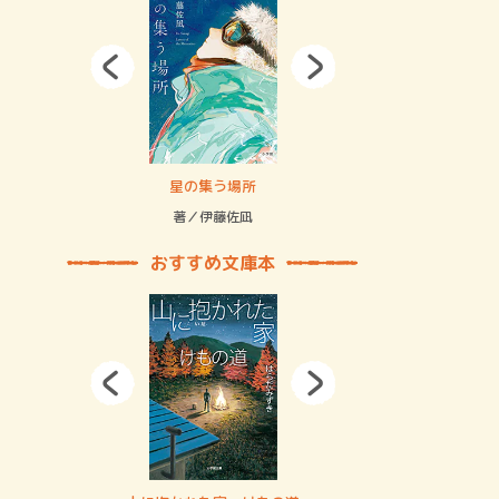
拘束の…
星の集う場所
記憶とツリ
著／伊藤佐凪
著／何 致
おすすめ文庫本