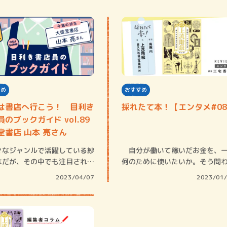
すめ
おすすめ
は書店へ行こう！ 目利き
採れたて本！【エンタメ#0
のブックガイド vol.89
堂書店 山本 亮さん
なジャンルで活躍している紗
自分が働いて稼いだお金を、
なだが、その中でも注目される
何のために使いたいか。そう問
の一つに…
ると、皆が「…
2023/04/07
2023/01