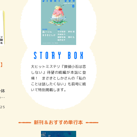
8】
大ヒットミステリ『探偵小石は恋
しない』待望の続編が本誌に登
場！ まさきとしかさんの「私の
ことは話したくない」も前号に続
いて特別掲載します。
一体
われ
/25
新刊＆おすすめ単行本