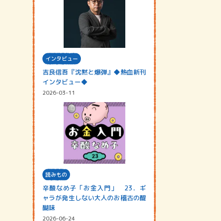
インタビュー
吉良信吾『沈黙と爆弾』◆熱血新刊
インタビュー◆
2026-03-11
読みもの
辛酸なめ子「お金入門」 23．ギ
ャラが発生しない大人のお稽古の醍
醐味
2026-06-24