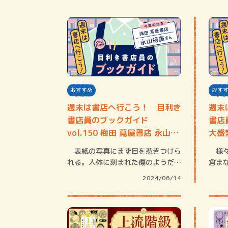
おすすめ
おす
週末は書店へ行こう！ 目利き
週末
書店員のブックガイド
書店員
vol.150 梅田 蔦屋書店 永山裕
大盛
美さん
表紙の写真にまず目を惹きつけら
様々
れる。人体に刻まれた傷のようだ。
倉ま
これは何だろ…
活動
2024/06/14