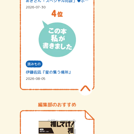
あきさん「スペシャル対談」◆ポッ
ドキャスト…
2026-07-30
読みもの
伊藤佐凪『星の集う場所』
2026-08-05
編集部のおすすめ