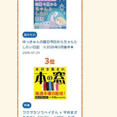
読みもの
ゆっきゅんの毎日今日からちゃんと
したい日記 ☆2026年5月後半★
2026-07-23
特集
ワクサカソウヘイさん × 平井まさ