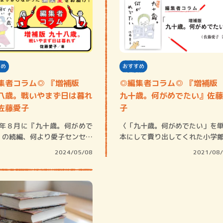
すめ
おすすめ
集者コラム◎ 『増補版
◎編集者コラム◎ 『増補
八歳。戦いやまず日は暮れ
九十歳。何がめでたい』佐藤
佐藤愛子
子
21年８月に『九十歳。何がめで
〈「九十歳。何がめでたい」を
』の続編、何より愛子センセイ
本にして賣り出してくれた小学
後の一…
Ｋさんは、は…
2024/05/08
2021/08