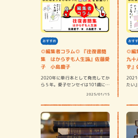
おすすめ
おす
◎編集者コラム◎ 『往復書簡
◎編
集 はからずも人生論』佐藤愛
九十
子 小島慶子
ず』
2020年に単行本として発売してか
20
ら５年。愛子センセイは101歳にな
たい
り、小島…
の最
2025/01/15