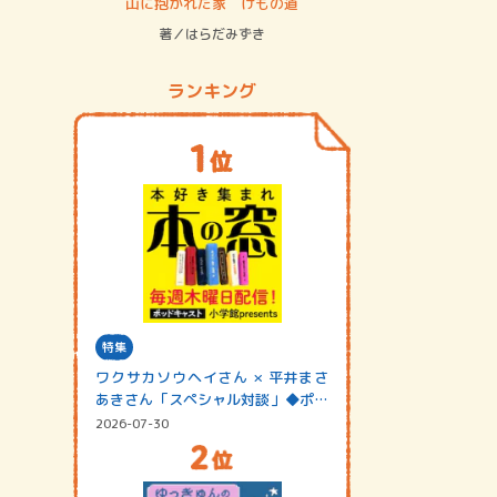
ステム
山に抱かれた家 けもの道
神無島
著／はらだみずき
著／あさ
ランキング
特集
ワクサカソウヘイさん × 平井まさ
あきさん「スペシャル対談」◆ポッ
ドキャスト…
2026-07-30