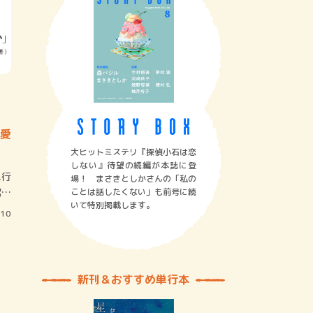
版
愛
大ヒットミステリ『探偵小石は恋
しない』待望の続編が本誌に登
単行
場！ まさきとしかさんの「私の
館の
ことは話したくない」も前号に続
いて特別掲載します。
/10
新刊＆おすすめ単行本