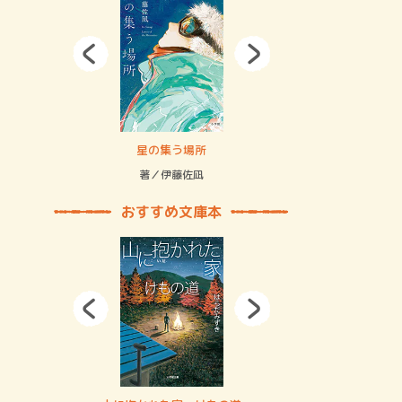
拘束の…
星の集う場所
記憶とツリ
著／伊藤佐凪
著／何 致
おすすめ文庫本