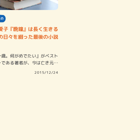
すめ
愛子『晩鐘』は長く生きる
の日々を綴った最後の小説
賞金稼ぎスリーサム！ 二重
十歳。何がめでたい』がベスト
著／川瀬七緒
ーである著者が、今は亡き元夫
間と過ご…
2015/12/24