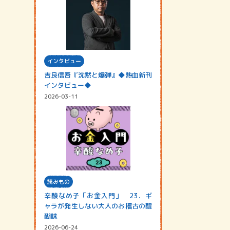
インタビュー
吉良信吾『沈黙と爆弾』◆熱血新刊
インタビュー◆
2026-03-11
読みもの
辛酸なめ子「お金入門」 23．ギ
ャラが発生しない大人のお稽古の醍
醐味
2026-06-24