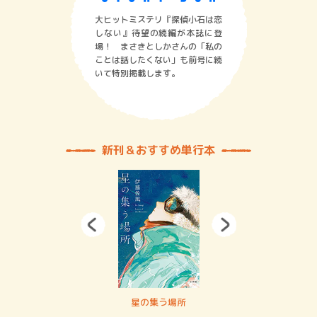
大ヒットミステリ『探偵小石は恋
しない』待望の続編が本誌に登
場！ まさきとしかさんの「私の
ことは話したくない」も前号に続
いて特別掲載します。
新刊＆おすすめ単行本
 二重拘束の…
星の集う場所
記憶