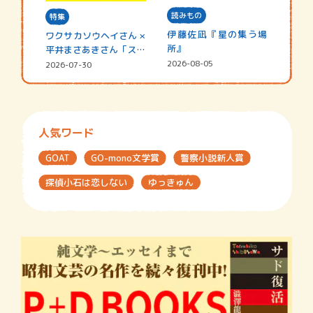
読みもの
特集
伊藤佐凪『星の集う場
ワクサカソウヘイさん ×
所』
平井まさあきさん「スペ
シャ…
2026-08-05
2026-07-30
人気ワード
GOAT
GO-mono文学賞
警察小説新人賞
探偵小石は恋しない
ゆっきゅん