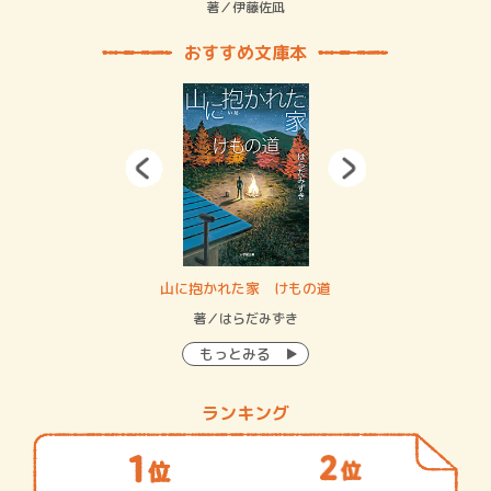
緒
著／伊藤佐凪
著／
おすすめ文庫本
・システム
山に抱かれた家 けもの道
神
イン…
著／はらだみずき
著
もっとみる
ランキング