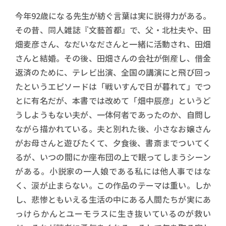
今年92歳になる先生が紡ぐ言葉は実に説得力がある。
その昔、同人雑誌『文藝首都』で、父・北杜夫や、田
畑麦彦さん、なだいなださんと一緒に活動され、田畑
さんと結婚。その後、田畑さんの会社が倒産し、借金
返済のために、テレビ出演、全国の講演にと飛び回っ
たというエピソードは「戦いすんで日が暮れて」でつ
とに有名だが、本書では改めて「畑中辰彦」というど
うしようもない夫が、一体何者であったのか、自問し
ながら描かれている。夫と別れた後、小さなお嬢さん
がお母さんと遊びたくて、夕食後、書斎までついてく
るが、いつの間にか座布団の上で眠ってしまうシーン
がある。小説家の一人娘である私には他人事ではな
く、涙が止まらない。この作品のテーマは重い。しか
し、悲惨ともいえる生活の中にある人間たちが実にあ
っけらかんとユーモラスに生き抜いているのが救い