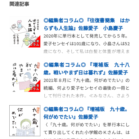
関連記事
◎編集者コラム◎ 『往復書簡集 はか
らずも人生論』佐藤愛子 小島慶子
2020年に単行本として発売してから５年。
愛子センセイは101歳になり、小島さんは52
歳になり、そして私は白髪と体重が増えま
した。いろいろあった５年を経て、ガラッ
◎編集者コラム◎ 『増補版 九十八
とタイトルを変え、雰囲気を変え、新たに
歳。戦いやまず日は暮れず』佐藤愛子
「文庫化にあたっての後日談」を加えて皆さ
2021年８月に『九十歳。何がめでたい』の
んにお届けできることは、何より「めでた
続編、何より愛子センセイの最後の一冊と
い」と寿いでおります。 本書は、年の差50
して刊行された本作。≪みなさん、さよう
なら。ご機嫌よう。ご挨拶して罷り去りま
◎編集者コラム◎ 『増補版 九十歳。
す≫という最後の一文は大きな反響を呼
何がめでたい』佐藤愛子
び、たちまち25万部を超えるベストセラー
〈「九十歳。何がめでたい」を単行本にし
となりました。が、ファンの皆さんはよく
て賣り出してくれた小学館のＫさんは、は
ご存じのように、あれから３年、昨年100歳