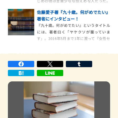
じめの頃は言葉少なな控えめな人だった。
を迎えた
それが本が増刷されるにつれて次第に元気
佐藤愛子著『九十歳。何がめでたい』
が溢れて男っぷりが上ってきた。／「三万
著者にインタビュー！
増刷です」「四万増刷です」と報告してく
『九十歳。何がめでたい』というタイトル
る声が躍動している。〉これは、『増補
には、著者曰く「ヤケクソが籠っていま
版 九十歳何がめでたい』に新たに収録し
す」。2016年5月まで1年に渡って『女性セ
たエッセイ「大声と
ブン』に連載された大人気エッセイに、加
筆修正を加えたもの。大笑いしたあとに深
い余韻が残る、日本最高峰の名エッセイ。
【ポスト・ブック・レビュー 著者に訊
け！】 佐藤節全開！満身創痍の […]