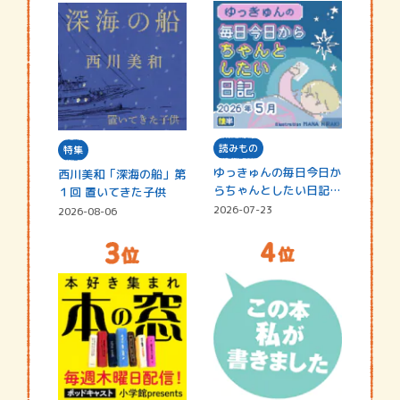
読みもの
特集
ゆっきゅんの毎日今日か
西川美和「深海の船」第
らちゃんとしたい日記
１回 置いてきた子供
☆202…
2026-07-23
2026-08-06