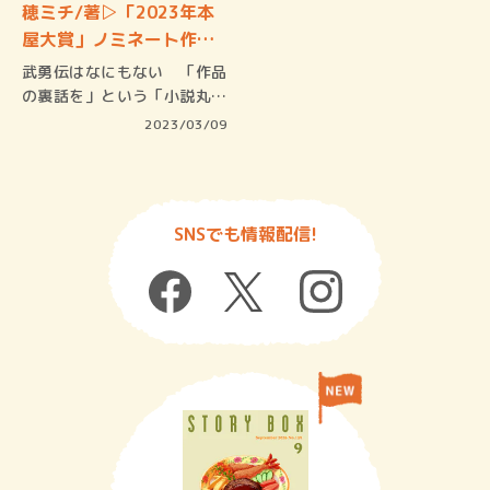
穂ミチ/著▷「2023年本
屋大賞」ノミネート作
を…
武勇伝はなにもない 「作品
の裏話を」という「小説丸」
編集部か…
2023/03/09
SNSでも情報配信!