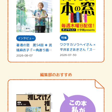
特集
インタビュー
ワクサカソウヘイさん ×
著者の窓 第54回 ◈ 武
平井まさあきさん「スペ
塙麻衣子『一角通り商店
シャ…
街の…
2026-07-30
2026-08-07
編集部のおすすめ