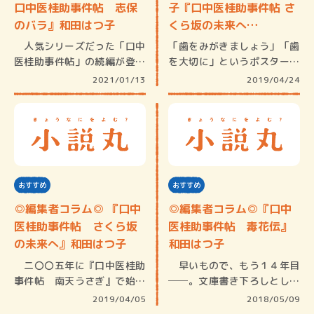
口中医桂助事件帖 志保
子『口中医桂助事件帖 さ
のバラ』和田はつ子
くら坂の未来へ…
人気シリーズだった「口中
「歯をみがきましょう」「歯
医桂助事件帖」の続編が登場
を大切に」というポスターや
です！ …
声がけは…
2021/01/13
2019/04/24
おすすめ
おすすめ
◎編集者コラム◎ 『口中
◎編集者コラム◎『口中
医桂助事件帖 さくら坂
医桂助事件帖 毒花伝』
の未来へ』和田はつ子
和田はつ子
二〇〇五年に『口中医桂助
早いもので、もう１４年目
事件帖 南天うさぎ』で始ま
──。文庫書き下ろしとして
ったこの…
シリーズ…
2019/04/05
2018/05/09