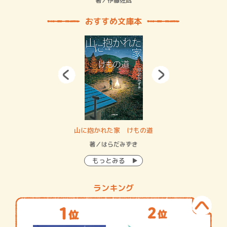
緒
著／伊藤佐凪
著／
おすすめ文庫本
・システム
山に抱かれた家 けもの道
神
イン…
著／はらだみずき
著
もっとみる
ランキング