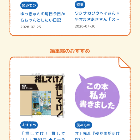
特集
読みもの
ワクサカソウヘイさん ×
ゆっきゅんの毎日今日か
平井まさあきさん「スペ
らちゃんとしたい日記
シャ…
☆202…
2026-07-30
2026-07-23
編集部のおすすめ
おすすめ
読みもの
「推してけ！ 推して
井上先斗『夜がまだ明け
け！」第63回 ◆『一角
ない』