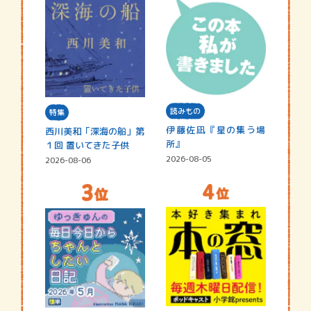
読みもの
特集
伊藤佐凪『星の集う場
西川美和「深海の船」第
所』
１回 置いてきた子供
2026-08-05
2026-08-06