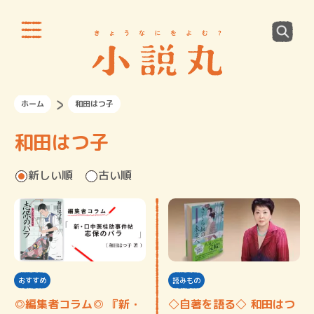
ホーム
和田はつ子
和田はつ子
新しい順
古い順
おすすめ
読みもの
◎編集者コラム◎ 『新・
◇自著を語る◇ 和田はつ