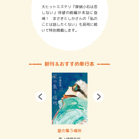
大ヒットミステリ『探偵小石は恋
しない』待望の続編が本誌に登
場！ まさきとしかさんの「私の
ことは話したくない」も前号に続
いて特別掲載します。
新刊＆おすすめ単行本
 二重拘束の…
星の集う場所
記憶