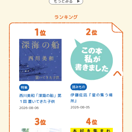
もっとみる
ランキング
読みもの
特集
伊藤佐凪『星の集う場
西川美和「深海の船」第
所』
１回 置いてきた子供
2026-08-05
2026-08-06