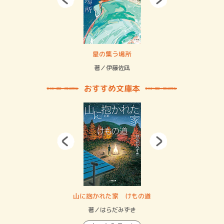
 二重拘束の…
星の集う場所
記憶
緒
著／伊藤佐凪
著／
おすすめ文庫本
・システム
山に抱かれた家 けもの道
神
イン…
著／はらだみずき
著