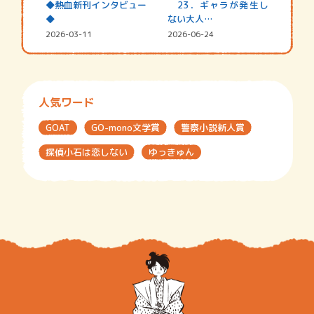
◆熱血新刊インタビュー
23．ギャラが発生し
◆
ない大人…
2026-03-11
2026-06-24
人気ワード
GOAT
GO-mono文学賞
警察小説新人賞
探偵小石は恋しない
ゆっきゅん