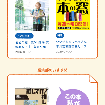
特集
インタビュー
ワクサカソウヘイさん ×
著者の窓 第54回 ◈ 武
平井まさあきさん「スペ
塙麻衣子『一角通り商店
シャ…
街の…
2026-07-30
2026-08-07
編集部のおすすめ