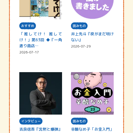
おすすめ
読みもの
「推してけ！ 推して
井上先斗『夜がまだ明け
け！」第63回 ◆『一角
ない』
通り商店…
2026-07-29
2026-07-17
インタビュー
読みもの
吉良信吾『沈黙と爆弾』
辛酸なめ子「お金入門」