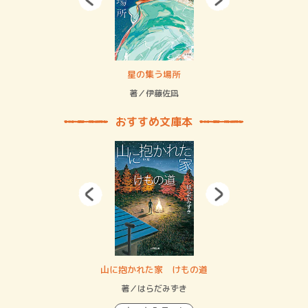
 二重拘束の…
星の集う場所
記憶
緒
著／伊藤佐凪
著／
おすすめ文庫本
・システム
山に抱かれた家 けもの道
神
イン…
著／はらだみずき
著