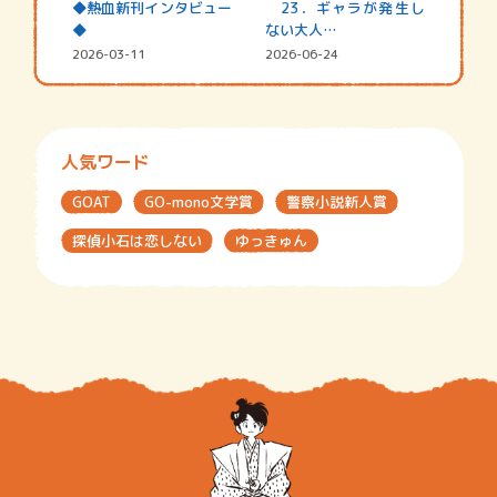
◆熱血新刊インタビュー
23．ギャラが発生し
◆
ない大人…
2026-03-11
2026-06-24
人気ワード
GOAT
GO-mono文学賞
警察小説新人賞
探偵小石は恋しない
ゆっきゅん