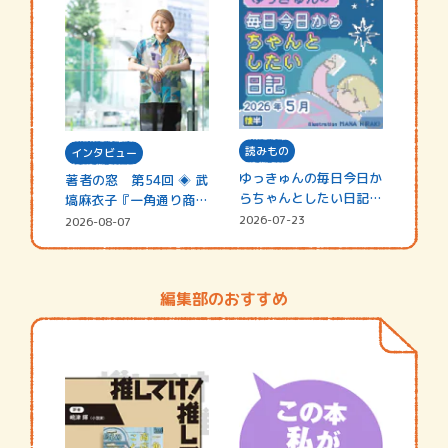
読みもの
インタビュー
ゆっきゅんの毎日今日か
著者の窓 第54回 ◈ 武
らちゃんとしたい日記
塙麻衣子『一角通り商店
☆202…
街の…
2026-07-23
2026-08-07
編集部のおすすめ