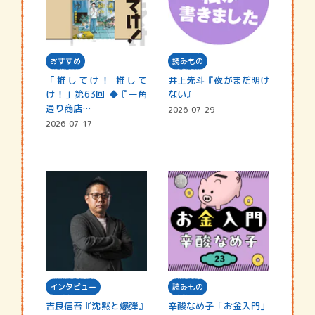
おすすめ
読みもの
「推してけ！ 推して
井上先斗『夜がまだ明け
け！」第63回 ◆『一角
ない』
通り商店…
2026-07-29
2026-07-17
インタビュー
読みもの
吉良信吾『沈黙と爆弾』
辛酸なめ子「お金入門」