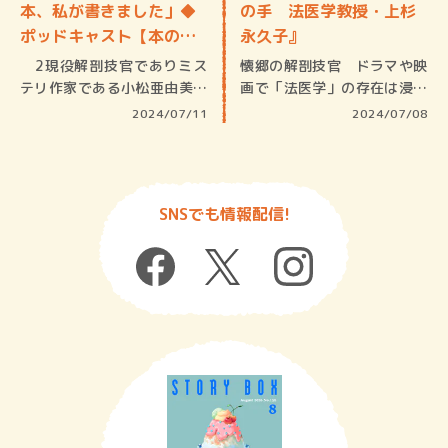
本、私が書きました」◆
の手 法医学教授・上杉
ポッドキャスト【本の
永久子』
窓】
2現役解剖技官でありミス
懐郷の解剖技官 ドラマや映
テリ作家である小松亜由美さ
画で「法医学」の存在は浸透
んが初登…
しつつ…
2024/07/11
2024/07/08
SNSでも情報配信!