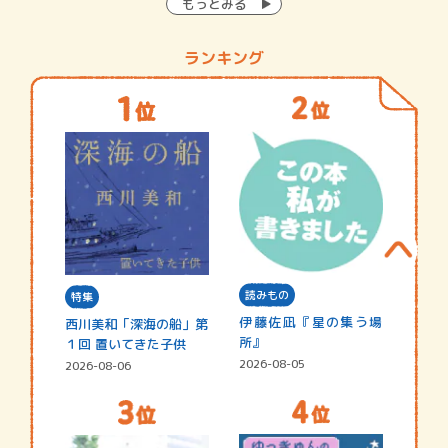
もっとみる
ランキング
読みもの
特集
伊藤佐凪『星の集う場
西川美和「深海の船」第
所』
１回 置いてきた子供
2026-08-05
2026-08-06