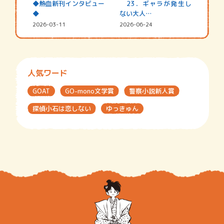
◆熱血新刊インタビュー
23．ギャラが発生し
◆
ない大人…
2026-03-11
2026-06-24
人気ワード
GOAT
GO-mono文学賞
警察小説新人賞
探偵小石は恋しない
ゆっきゅん