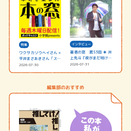
インタビュー
特集
著者の窓 第53回 ◈ 井
ワクサカソウヘイさん ×
上先斗『夜がまだ明けな
平井まさあきさん「スペ
い』
シャ…
2026-07-31
2026-07-30
編集部のおすすめ