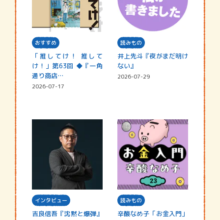
おすすめ
読みもの
「推してけ！ 推して
井上先斗『夜がまだ明け
け！」第63回 ◆『一角
ない』
通り商店…
2026-07-29
2026-07-17
インタビュー
読みもの
吉良信吾『沈黙と爆弾』
辛酸なめ子「お金入門」