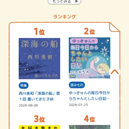
もっとみる
ランキング
読みもの
特集
ゆっきゅんの毎日今日か
西川美和「深海の船」第
らちゃんとしたい日記
１回 置いてきた子供
☆202…
2026-07-23
2026-08-06