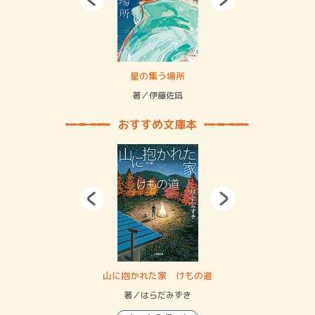
 二重拘束の…
星の集う場所
記憶
緒
著／伊藤佐凪
著／
おすすめ文庫本
・システム
山に抱かれた家 けもの道
神
イン…
著／はらだみずき
著