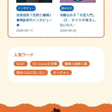
インタビュー
読みもの
吉良信吾『沈黙と爆弾』
辛酸なめ子「お金入門」
◆熱血新刊インタビュー
23．ギャラが発生し
◆
ない大人…
2026-03-11
2026-06-24
人気ワード
GOAT
GO-mono文学賞
警察小説新人賞
探偵小石は恋しない
ゆっきゅん