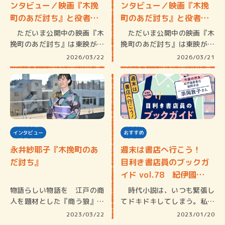
ンタビュー／映画『木挽
ンタビュー／映画『木挽
町のあだ討ち』と役者人
町のあだ討ち』と役者人
生【…
生【…
ただいま公開中の映画『木
ただいま公開中の映画『木
挽町のあだ討ち』は東映が京
挽町のあだ討ち』は東映が京
都撮影所…
都撮影所…
2026/03/22
2026/03/21
インタビュー
おすすめ
永井紗耶子『木挽町のあ
週末は書店へ行こう！
だ討ち』
目利き書店員のブックガ
イド vol.78 紀伊國…
物語らしい物語を 江戸の商
時代小説は、いつも緊張し
人を題材とした『商う狼』は
てドキドキしてしまう。私自
新田次郎…
身が歴史…
2023/03/22
2023/01/20