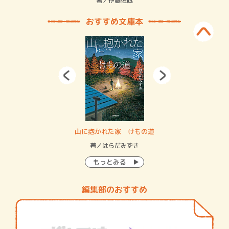
緒
著／伊藤佐凪
著／
おすすめ文庫本
・システム
山に抱かれた家 けもの道
神
イン…
著／はらだみずき
著
もっとみる
編集部のおすすめ