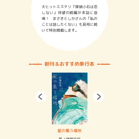
大ヒットミステリ『探偵小石は恋
しない』待望の続編が本誌に登
場！ まさきとしかさんの「私の
ことは話したくない」も前号に続
いて特別掲載します。
新刊＆おすすめ単行本
 二重拘束の…
星の集う場所
記憶