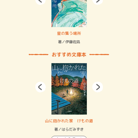
 二重拘束の…
星の集う場所
記憶
緒
著／伊藤佐凪
著／
おすすめ文庫本
・システム
山に抱かれた家 けもの道
神
イン…
著／はらだみずき
著