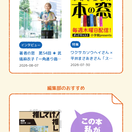
特集
インタビュー
ワクサカソウヘイさん ×
著者の窓 第54回 ◈ 武
平井まさあきさん「スペ
塙麻衣子『一角通り商店
シャ…
街の…
2026-07-30
2026-08-07
編集部のおすすめ