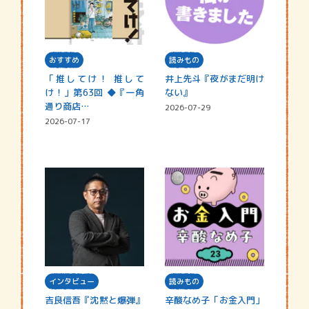
おすすめ
読みもの
「推してけ！ 推して
井上先斗『夜がまだ明け
け！」第63回 ◆『一角
ない』
通り商店…
2026-07-29
2026-07-17
インタビュー
読みもの
吉良信吾『沈黙と爆弾』
辛酸なめ子「お金入門」