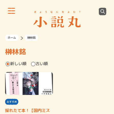
ホーム
榊林銘
榊林銘
新しい順
古い順
おすすめ
採れたて本！【国内ミス