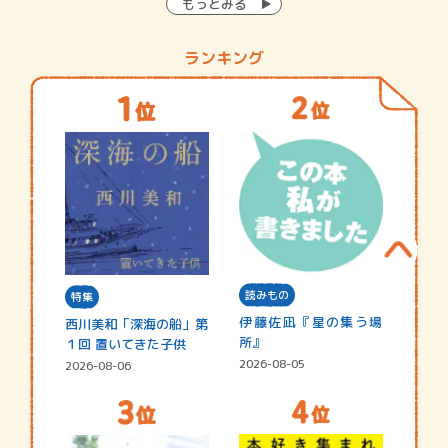
もっとみる
ランキング
読みもの
特集
伊藤佐凪『星の集う場
西川美和「深海の船」第
所』
１回 置いてきた子供
2026-08-05
2026-08-06