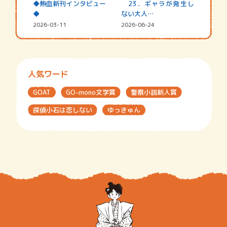
◆熱血新刊インタビュー
23．ギャラが発生し
◆
ない大人…
2026-03-11
2026-06-24
人気ワード
GOAT
GO-mono文学賞
警察小説新人賞
探偵小石は恋しない
ゆっきゅん