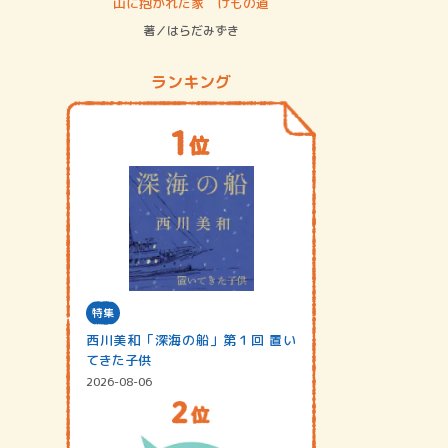
ステム
山に抱かれた家 けもの道
神無島
著／はらだみずき
著／あさ
ランキング
特集
西川美和「深海の船」第１回 置い
てきた子供
2026-08-06