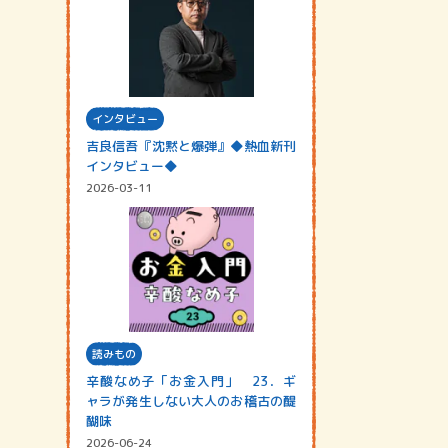
インタビュー
吉良信吾『沈黙と爆弾』◆熱血新刊
インタビュー◆
2026-03-11
読みもの
辛酸なめ子「お金入門」 23．ギ
ャラが発生しない大人のお稽古の醍
醐味
2026-06-24