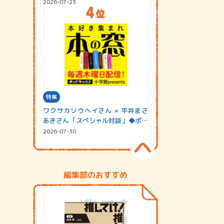
2026-07-23
特集
ワクサカソウヘイさん × 平井まさ
あきさん「スペシャル対談」◆ポッ
ドキャスト…
2026-07-30
編集部のおすすめ