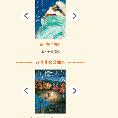
拘束の…
星の集う場所
記憶とツリ
著／伊藤佐凪
著／何 致
おすすめ文庫本