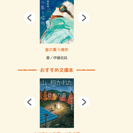
拘束の…
星の集う場所
記憶とツリ
著／伊藤佐凪
著／何 致
おすすめ文庫本