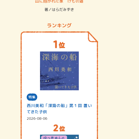
ステム
山に抱かれた家 けもの道
神無島
著／はらだみずき
著／あさ
ランキング
特集
西川美和「深海の船」第１回 置い
てきた子供
2026-08-06