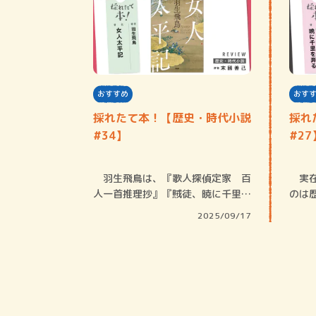
おすすめ
おす
採れたて本！【歴史・時代小説
採れ
#34】
#27
羽生飛鳥は、『歌人探偵定家 百
実在
人一首推理抄』『賊徒、暁に千里を
のは
奔る』など歴…
が、
2025/09/17