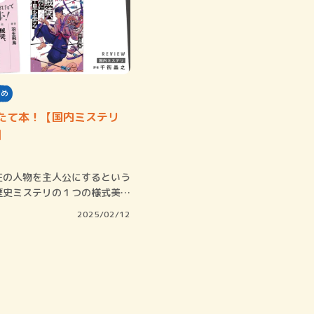
すめ
たて本！【国内ミステリ
】
の人物を主人公にするという
歴史ミステリの１つの様式美だ
羽生飛鳥…
2025/02/12