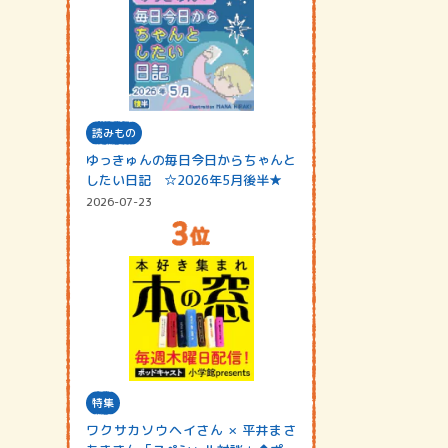
読みもの
ゆっきゅんの毎日今日からちゃんと
したい日記 ☆2026年5月後半★
2026-07-23
特集
ワクサカソウヘイさん × 平井まさ