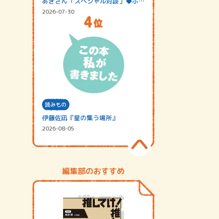
あきさん「スペシャル対談」◆ポッ
ドキャスト…
2026-07-30
読みもの
伊藤佐凪『星の集う場所』
2026-08-05
編集部のおすすめ