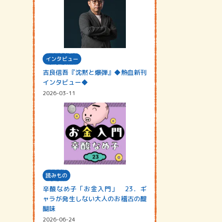
インタビュー
吉良信吾『沈黙と爆弾』◆熱血新刊
インタビュー◆
2026-03-11
読みもの
辛酸なめ子「お金入門」 23．ギ
ャラが発生しない大人のお稽古の醍
醐味
2026-06-24