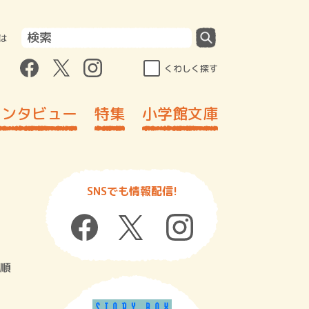
は
くわしく探す
インタビュー
特集
小学館文庫
SNSでも情報配信!
順