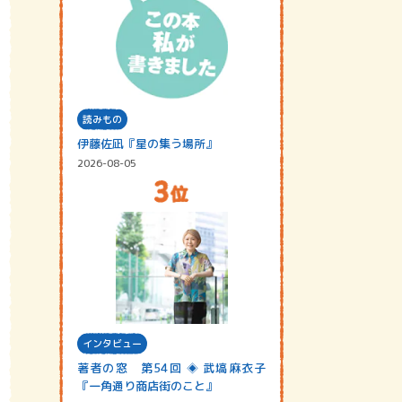
読みもの
伊藤佐凪『星の集う場所』
2026-08-05
インタビュー
著者の窓 第54回 ◈ 武塙麻衣子
『一角通り商店街のこと』