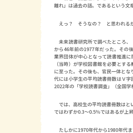
離れ」は過去の話〟であるという文
えっ？ そうなの？ と思われるか
未来読書研究所で調べたところ、「
から46年前の1977年だった。そ
業界団体が中心となって読書推進に
（当時）が学校図書館を必要とする
に至った。その後も、官民一体となり
代には小学生の平均読書冊数はＶ字
2022年の「学校読書調査」（全国
では、高校生の平均読書冊数はという
ではわずか0.3～0.5％ではあるが
たしかに1970年代から1980年