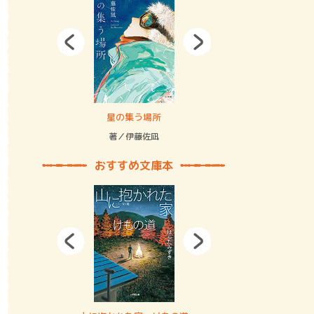
拘束の…
星の集う場所
記憶とツリ
著／伊藤佐凪
著／何 致
おすすめ文庫本