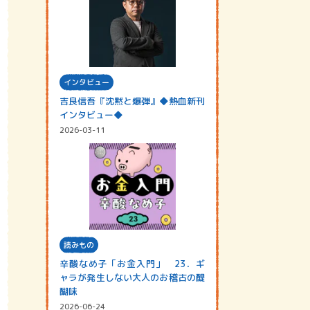
インタビュー
吉良信吾『沈黙と爆弾』◆熱血新刊
インタビュー◆
2026-03-11
読みもの
辛酸なめ子「お金入門」 23．ギ
ャラが発生しない大人のお稽古の醍
醐味
2026-06-24