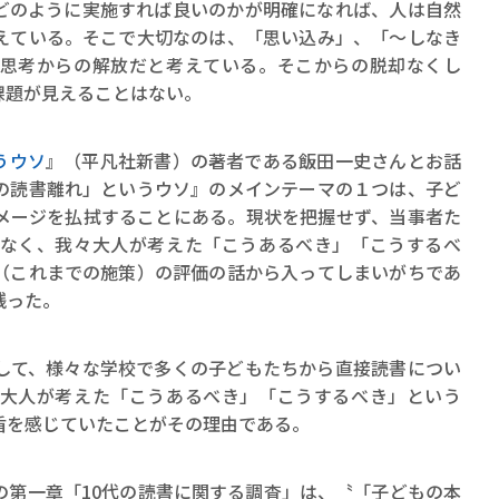
ロボット・イン・ザ・シ
のように実施すれば良いのかが明確になれば、人は自然
えている。そこで大切なのは、「思い込み」、「〜しなき
著／デボラ・イン…
思考からの解放だと考えている。そこからの脱却なくし
課題が見えることはない。
うウソ
』（平凡社新書）の著者である飯田一史さんとお話
の読書離れ」というウソ』のメインテーマの１つは、子ど
メージを払拭することにある。現状を把握せず、当事者た
なく、我々大人が考えた「こうあるべき」「こうするべ
（これまでの施策）の評価の話から入ってしまいがちであ
残った。
て、様々な学校で多くの子どもたちから直接読書につい
大人が考えた「こうあるべき」「こうするべき」という
盾を感じていたことがその理由である。
の第一章「10代の読書に関する調査」は、〝「子どもの本