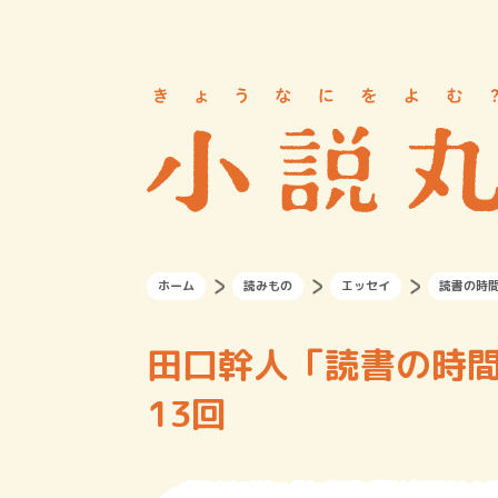
ホーム
読みもの
エッセイ
読書の時間
田口幹人「読書の時間 ─未来読書研究所日記─」
13回