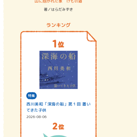
ステム
山に抱かれた家 けもの道
神無島
著／はらだみずき
著／あさ
ランキング
特集
西川美和「深海の船」第１回 置い
てきた子供
2026-08-06