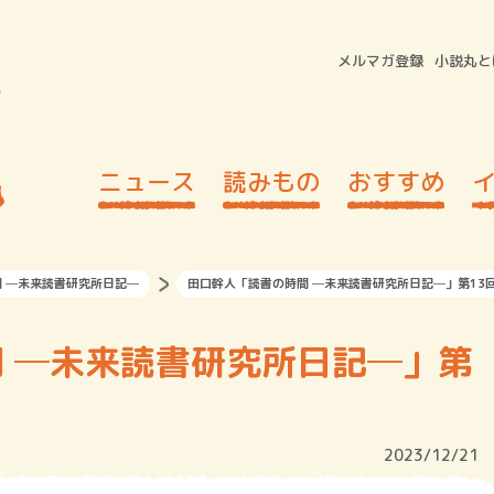
メルマガ登録
小説丸と
ニュース
読みもの
おすすめ
 ─未来読書研究所日記─
田口幹人「読書の時間 ─未来読書研究所日記─」第13
第
2023/12/21