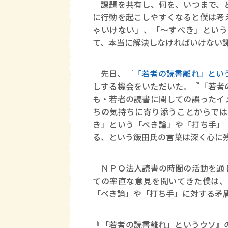
課題を共有し、何を、いつまで、ど
に行動を起こしやすくなると僕は考
ゃいけない」、「〜すべき」という
て、本当に解決しなければいけない
先日、『
「若者の読書離れ」とい
しする機会をいただいた。『「若者
も・若者の読書に関しての誤ったイ
ちの気持ちに寄り添うことからでは
き」という「べき論」や「打ち手」
る、という飯田氏の言葉は深く心に
ＮＰＯ法人読書の時間の活動を通し
ての率直な意見を聞いてきた僕は、
「べき論」や「打ち手」に対する矛
『「若者の読書離れ」というウソ』