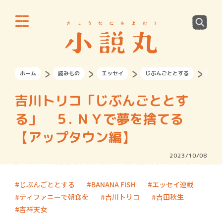
ホーム
読みもの
エッセイ
じぶんごととする
吉川
吉川トリコ「じぶんごととす
る」 ５. ＮＹで夢を捨てる
【アップタウン編】
2023/10/08
じぶんごととする
BANANA FISH
エッセイ連載
ティファニーで朝食を
吉川トリコ
吉田秋生
吉祥天女