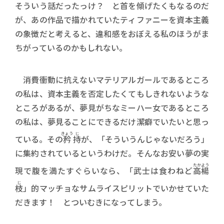
そういう話だったっけ？ と首を傾げたくもなるのだ
が、あの作品で描かれていたティファニーを資本主義
の象徴だと考えると、違和感をおぼえる私のほうがま
ちがっているのかもしれない。
消費衝動に抗えないマテリアルガールであるところ
の私は、資本主義を否定したくてもしきれないような
ところがあるが、夢見がちなミーハー女であるところ
の私は、夢見ることにできるだけ潔癖でいたいと思っ
きょう
じ
ている。その
矜
持
が、「そういうんじゃないだろう」
に集約されているというわけだ。そんなお安い夢の実
たかよう
現で腹を満たすぐらいなら、「武士は食わねど
高楊
じ
枝
」的マッチョなサムライスピリットでいかせていた
だきます！ とついむきになってしまう。