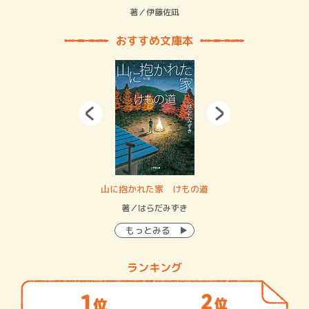
緒
著／伊藤佐凪
著／
おすすめ文庫本
・システム
山に抱かれた家 けもの道
神
イン…
著／はらだみずき
著
もっとみる
ランキング