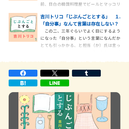
前、目白の韓国料理屋でビールとマッコリ
店がいち
とチャミスルをチャンポンしながら「節酒
吉川トリコ「じぶんごととする」 １.
したい」とぼやいていた私に、担当（か）
「自分事」なんて言葉は存在しない？
氏は言った。「はあ？ なにそれ」先ほど
この二、三年ぐらいでよく目にするよう
まで「節酒したい」と言っていたにもかか
になった「自分事」という言葉になんだか
わらず、思わず目をさんかくにすると、「な
とても引っかかる、と担当（か）氏は言っ
にそれですよね
た。諸説あるがおそらくは「他人事」に対
する言葉として若い人のあいだで使われる
ようになったのだろう。作家から送られて
くる原稿でも最近よく見かけるのだが、そ
のたびに為念を入れると、ほとんどの人が
「我がことのよう