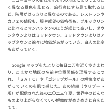
ニューヨークの街はそれぞれの地区によってまった
く異なる景色を見せる。旅行者にすら見て取れるほ
ど、階層がはっきりと異なるのである。レストランや
カフェの値段も、服や雑貨の価格帯も、ブルックリン
と比べるとマンハッタンのほうが総じて高いし、ダウ
ンタウンよりはミッドタウン、ミッドタウンよりはア
ップタウンと徐々に物価があがっていき、白人の比率
もあがっていく。
Google マップをたよりに毎日二万歩近く歩きまわ
り、こまかな地区の名前や位置関係を理解するにつ
れ、『ＳＡＴＣ』や『ゴシップガール』の解像度があ
がっていくのを肌で感じた。あの続編（やリブート
版）が配信された後の二〇二三年夏、世界中のどんな
ものより上がらなくていい解像度がめきめきと音をた
てて。