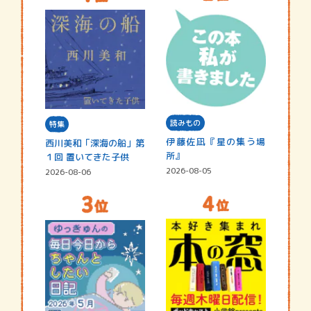
読みもの
特集
伊藤佐凪『星の集う場
西川美和「深海の船」第
所』
１回 置いてきた子供
2026-08-05
2026-08-06