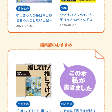
特集
読みもの
ワクサカソウヘイさん ×
ゆっきゅんの毎日今日か
平井まさあきさん「スペ
らちゃんとしたい日記
シャ…
☆202…
2026-07-30
2026-07-23
編集部のおすすめ
おすすめ
読みもの
「推してけ！ 推して
井上先斗『夜がまだ明け