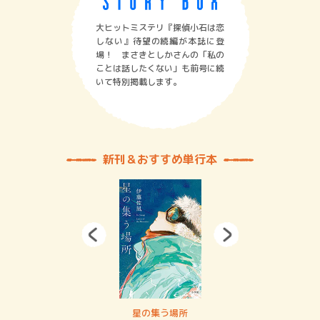
大ヒットミステリ『探偵小石は恋
しない』待望の続編が本誌に登
場！ まさきとしかさんの「私の
ことは話したくない」も前号に続
いて特別掲載します。
新刊＆おすすめ単行本
賞金稼ぎスリーサム！ 二重拘束の…
星の集う場所
記憶