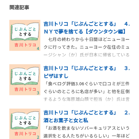
関連記事
吉川トリコ「じぶんごととする」 ４.
ＮＹで夢を捨てる【ダウンタウン編】
七月の終わりから十日間ほどニューヨー
クに行ってきた。ニューヨーク在住のミュ
ージシャン（か）氏が日本に帰省している
あいだ、友人（わ）氏がアパートを借りる
吉川トリコ「じぶんごととする」 ３.
ことになったので、八泊だけ私も間借りす
ピザはすし
ることにしたのだ。おそらくニューヨーク
「食べログ評価3.06ぐらいで口コミが三件
じゃなかったら誘いに乗ることはなかった
ぐらいのところに名店が多い」と他を圧倒
だろうが、なんといってもニューヨークで
するような海原雄山顔で担当（か）氏は言
ある。いつかは行
った。先日、私の書いた小説が文学賞にノ
吉川トリコ「じぶんごととする」 ２.
ミネートされあえなく落選し、待ち会のの
酒とお菓子と女と私
ちの残念会で、各社の担当編集者たちと銀
「お酒を飲まないソバーキュリアスという
座の中華料理店で飲み食いしていたときの
選択をとる人たちがいるらしい」一年ほど
ことだった。「食べログ評価3.26ぐらいの