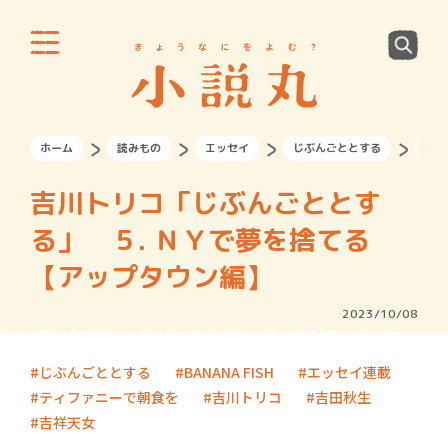
ホーム
読みもの
エッセイ
じぶんごととする
吉川
吉川トリコ「じぶんごととす
る」 ５. ＮＹで夢を捨てる
【アップタウン編】
2023/10/08
じぶんごととする
BANANA FISH
エッセイ連載
ティファニーで朝食を
吉川トリコ
吉田秋生
吉祥天女