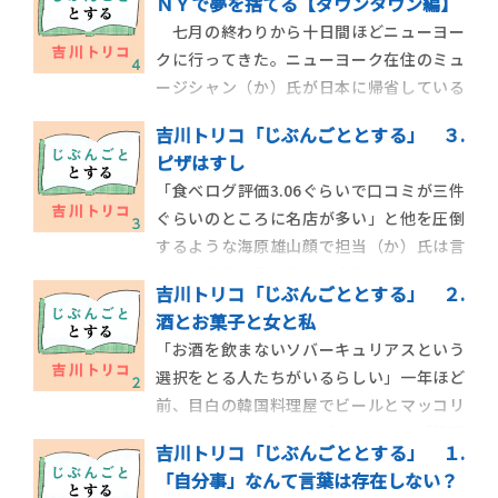
ＮＹで夢を捨てる【ダウンタウン編】
七月の終わりから十日間ほどニューヨー
クに行ってきた。ニューヨーク在住のミュ
ージシャン（か）氏が日本に帰省している
あいだ、友人（わ）氏がアパートを借りる
吉川トリコ「じぶんごととする」 ３.
ことになったので、八泊だけ私も間借りす
ピザはすし
ることにしたのだ。おそらくニューヨーク
「食べログ評価3.06ぐらいで口コミが三件
じゃなかったら誘いに乗ることはなかった
ぐらいのところに名店が多い」と他を圧倒
だろうが、なんといってもニューヨークで
するような海原雄山顔で担当（か）氏は言
ある。いつかは行
った。先日、私の書いた小説が文学賞にノ
吉川トリコ「じぶんごととする」 ２.
ミネートされあえなく落選し、待ち会のの
酒とお菓子と女と私
ちの残念会で、各社の担当編集者たちと銀
「お酒を飲まないソバーキュリアスという
座の中華料理店で飲み食いしていたときの
選択をとる人たちがいるらしい」一年ほど
ことだった。「食べログ評価3.26ぐらいの
前、目白の韓国料理屋でビールとマッコリ
店がいち
とチャミスルをチャンポンしながら「節酒
吉川トリコ「じぶんごととする」 １.
したい」とぼやいていた私に、担当（か）
「自分事」なんて言葉は存在しない？
氏は言った。「はあ？ なにそれ」先ほど