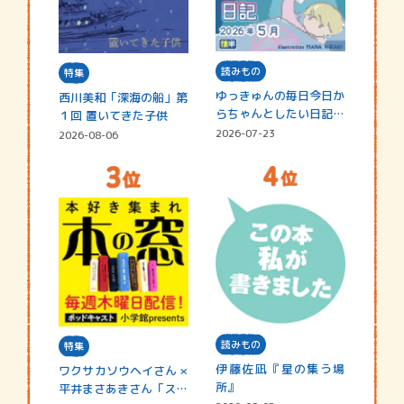
読みもの
特集
ゆっきゅんの毎日今日か
西川美和「深海の船」第
らちゃんとしたい日記
１回 置いてきた子供
☆202…
2026-07-23
2026-08-06
読みもの
特集
伊藤佐凪『星の集う場
ワクサカソウヘイさん ×
所』
平井まさあきさん「スペ