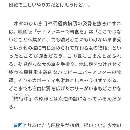
困難で正しいやり方だとは思うけど）。
オタのひいき目や積極的擁護の姿勢を抜きにすれ
ば、映画版『ティファニーで朝食を』は「ここではな
いどこかへ焦がれ、でも結局どこにもいけないまま愛
という名の檻に閉じ込められて終わる女の物語」とい
ったところが適当だろう。この世にごまんとあふれ
る、夢見がちな女の翼を手折り、地に足をつけさせて
終わる異性愛主義的なハッピーエバーアフターの物
語。そりゃカポーティも激おこしちゃうはずである。
どこまでも自由に翼を広げたホリーがいまもどこかを
トラヴェリング
「
旅行中
」の原作とは真逆の話になっているんだか
ら。
前回
とりあげた吉田秋生が初期に描いていた少女の