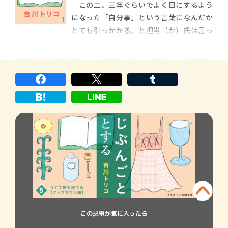
この二、三年ぐらいでよく目にするよう
まで「節酒したい」と言っていたにもかか
になった「自分事」という言葉になんだか
わらず、思わず目をさんかくにすると、「な
とても引っかかる、と担当（か）氏は言っ
にそれですよね
た。諸説あるがおそらくは「他人事」に対
する言葉として若い人のあいだで使われる
ようになったのだろう。作家から送られて
くる原稿でも最近よく見かけるのだが、そ
のたびに為念を入れると、ほとんどの人が
「我がことのよう
この記事が気に入ったら