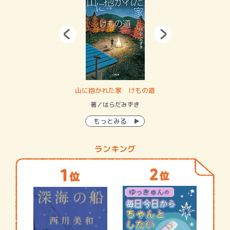
・システム
山に抱かれた家 けもの道
神
イン…
著／はらだみずき
著
もっとみる
ランキング