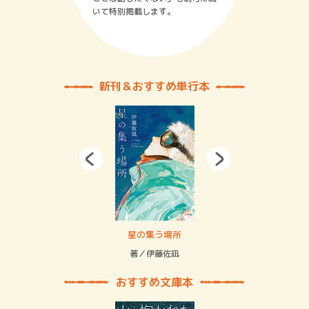
いて特別掲載します。
新刊＆おすすめ単行本
賞金稼ぎスリーサム！ 二重拘束の…
星の集う場所
記憶
緒
著／伊藤佐凪
著／
おすすめ文庫本