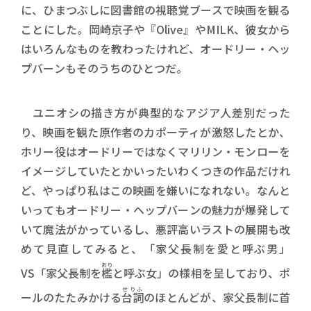
に、ひまつぶしに図書館の視聴覚ブースで映画を観る
ことにした。岡崎京子や『Olive』やMILK、彼女から
はいろんなものを教わったけれど、オードリー・ヘッ
プバーンもそのうちのひとつだ。
ユニオシの描き方が典型的なアジア人差別だった
り、映画を観た原作者のカポーティが激怒したとか、
ホリー役はオードリーではなくマリリン・モンローを
イメージしていたとかいったいわくつきの作品だけれ
ど、やっぱり私はこの映画を嫌いになれない。なんと
いってもオードリー・ヘップバーンの魅力が爆発して
いて魔法がかっているし、悪評高いラストの展開も改
めて見直してみると、「家父長制を愛と呼ぶ男」
おり
VS「家父長制を
檻
と呼ぶ女」の様相を呈しており、ポ
せりふ
ールのたたみかける
台詞
のほとんどが、家父長制に首