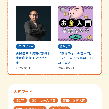
インタビュー
読みもの
吉良信吾『沈黙と爆弾』
辛酸なめ子「お金入門」
◆熱血新刊インタビュー
23．ギャラが発生し
◆
ない大人…
2026-03-11
2026-06-24
人気ワード
GOAT
GO-mono文学賞
警察小説新人賞