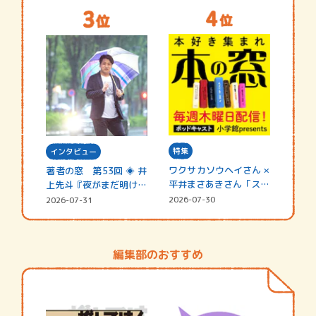
特集
インタビュー
ワクサカソウヘイさん ×
著者の窓 第53回 ◈ 井
平井まさあきさん「スペ
上先斗『夜がまだ明けな
シャ…
い』
2026-07-30
2026-07-31
編集部のおすすめ