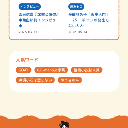
インタビュー
読みもの
吉良信吾『沈黙と爆弾』
辛酸なめ子「お金入門」
◆熱血新刊インタビュー
23．ギャラが発生し
◆
ない大人…
2026-03-11
2026-06-24
人気ワード
GOAT
GO-mono文学賞
警察小説新人賞
探偵小石は恋しない
ゆっきゅん