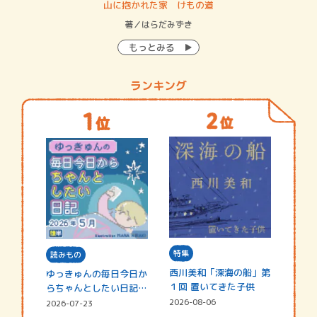
・システム
山に抱かれた家 けもの道
神
イン…
著／はらだみずき
著
もっとみる
ランキング
特集
読みもの
西川美和「深海の船」第
ゆっきゅんの毎日今日か
１回 置いてきた子供
らちゃんとしたい日記
☆202…
2026-08-06
2026-07-23