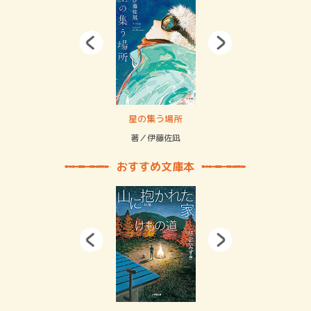
 二重拘束の…
星の集う場所
記憶
緒
著／伊藤佐凪
著／
おすすめ文庫本