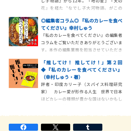
し子物語』から12年。『地の星』『天の
花』を経た〝なでし子大河物語〟がこの
『常夏荘物語』で完成した。遠州にある峰
◎編集者コラム◎ 『私のカレーを食べ
生で名家として知られる遠藤家に10歳で引
てください』幸村しゅう
き取られた燿子は18歳で当主の龍治（当時
『私のカレーを食べてください』の編集者
三十代）と結婚し19歳で娘の瀬里を出産、
コラムをご覧いただきありがとうございま
現在38歳だ。その燿子は８年前に、夫であ
す。本作の編集業務を担当させていただき
る龍治
ましたＡ田と申します。以下、私事で恐縮
「推してけ！ 推してけ！」第２回
ですが出版社に入り本に携わる仕事をする
◆『私のカレーを食べてください』
ようになって今年で15年、編集者になって
（幸村しゅう・著）
から数えても気がつけば10年弱の時が経ち
評者・印度カリー子（スパイス料理研究
ました。ありがたいことに、これまで色々
家） カレー愛が形作る人生 世界で日本
な作品の創作
ほどカレーの種類が豊かな国はないかもし
れない。一般的なルーのカレーから、ホテ
ルの欧風カレー、蕎麦屋のカレー、インド
カレー、スパイスカレー、和風の創作カレ
ー……。カレーという一言で括れないほど