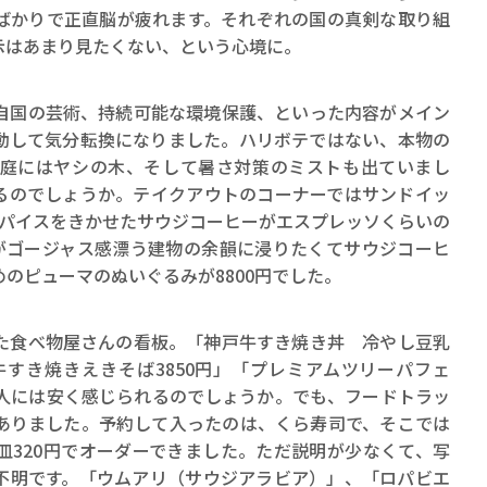
ばかりで正直脳が疲れます。それぞれの国の真剣な取り組
示はあまり見たくない、という心境に。
国の芸術、持続可能な環境保護、といった内容がメイン
動して気分転換になりました。ハリボテではない、本物の
庭にはヤシの木、そして暑さ対策のミストも出ていまし
るのでしょうか。テイクアウトのコーナーではサンドイッ
円、スパイスをきかせたサウジコーヒーがエスプレッソくらいの
すがゴージャス感漂う建物の余韻に浸りたくてサウジコーヒ
のピューマのぬいぐるみが8800円でした。
食べ物屋さんの看板。「神戸牛すき焼き丼 冷やし豆乳
牛すき焼きえきそば3850円」「プレミアムツリーパフェ
の人には安く感じられるのでしょうか。でも、フードトラッ
ありました。予約して入ったのは、くら寿司で、そこでは
皿320円でオーダーできました。ただ説明が少なくて、写
不明です。「ウムアリ（サウジアラビア）」、「ロパビエ