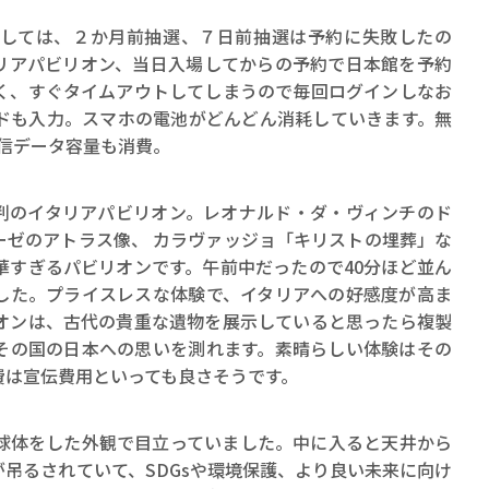
しては、２か月前抽選、７日前抽選は予約に失敗したの
リアパビリオン、当日入場してからの予約で日本館を予約
く、すぐタイムアウトしてしまうので毎回ログインしなお
ドも入力。スマホの電池がどんどん消耗していきます。無
通信データ容量も消費。
のイタリアパビリオン。レオナルド・ダ・ヴィンチのド
ーゼのアトラス像、 カラヴァッジョ「キリストの埋葬」な
華すぎるパビリオンです。午前中だったので40分ほど並ん
した。プライスレスな体験で、イタリアへの好感度が高ま
オンは、古代の貴重な遺物を展示していると思ったら複製
その国の日本への思いを測れます。素晴らしい体験はその
費は宣伝費用といっても良さそうです。
体をした外観で目立っていました。中に入ると天井から
吊るされていて、SDGsや環境保護、より良い未来に向け