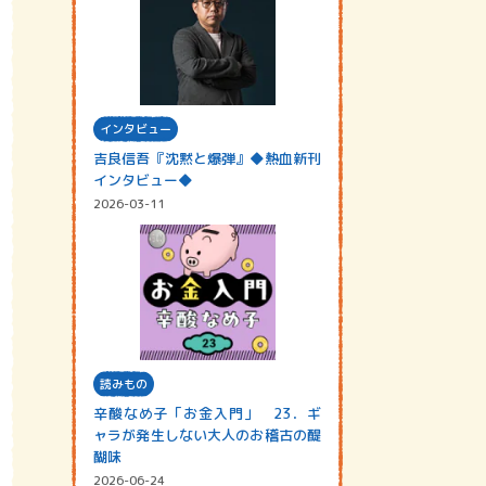
インタビュー
吉良信吾『沈黙と爆弾』◆熱血新刊
インタビュー◆
2026-03-11
読みもの
辛酸なめ子「お金入門」 23．ギ
ャラが発生しない大人のお稽古の醍
醐味
2026-06-24