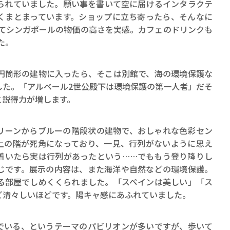
られていました。願い事を書いて空に届けるインタラクテ
くまとまっています。ショップに立ち寄ったら、そんなに
してシンガポールの物価の高さを実感。カフェのドリンクも
た。
筒形の建物に入ったら、そこは別館で、海の環境保護な
した。「アルベール2世公殿下は環境保護の第一人者」だそ
と説得力が増します。
ーンからブルーの階段状の建物で、おしゃれな色彩セン
上の階が死角になっており、一見、行列がないように思え
着いたら実は行列があったという……でももう登り降りし
じです。展示の内容は、また海洋や自然などの環境保護。
る部屋でしめくくられました。「スペインは美しい」「ス
ど清々しいほどです。陽キャ感にあふれていました。
いる、というテーマのパビリオンが多いですが、歩いて