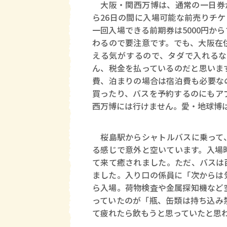
大阪・関西万博は、通常の一日券が7
ら26日の間に入場可能な前売りチケ
一回入場できる前期券は5000円か
わるので要注意です。でも、大阪在
える気がするので、タダで入れるな
ん、税金を払っているのだと思いま
費、泊まりの場合は宿泊費も必要な
買ったり、バスを予約するのにもア
西万博には行けません。愛・地球博
桜島駅からシャトルバスに乗って、
る感じで意外と空いています。入場
て来て癒されました。ただ、バスは
ました。入り口の係員に「次からは
ら入場。荷物検査や金属探知機など
っていたのが「瓶、缶類は持ち込み
て疲れたら飲もうと思っていたと思