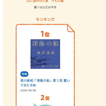
ステム
山に抱かれた家 けもの道
神無島
著／はらだみずき
著／あさ
ランキング
特集
西川美和「深海の船」第１回 置い
てきた子供
2026-08-06