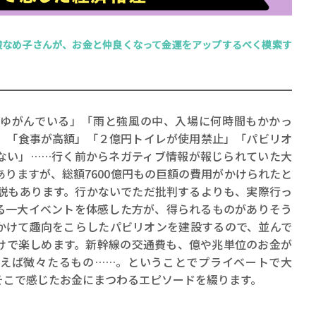
酸なめ子さんが、お金と仲良くなって金運をアップするべく模索す
賞金稼ぎスリーサム！ 二重
ゆがんでいる」「雨と強風の中、入場に何時間もかかっ
」「食事が高額」「２億円トイレが使用禁止」「パビリオ
著／川瀬七緒
ない」……行く前からネガティブ情報が報じられていた大
りますが、総額7600億円もの巨額の費用がかけられたと
う説もあります。行かないでただ批判するよりも、実際行っ
る一大イベントを体感した方が、得られるものがありそう
かけて趣向をこらしたパビリオンを建設するので、並んで
けで楽しめます。新幹線の交通費も、億や兆単位のお金が
えば微々たるもの……。ということでプライベートで大
そこで感じたお金にまつわるエピソードを綴ります。