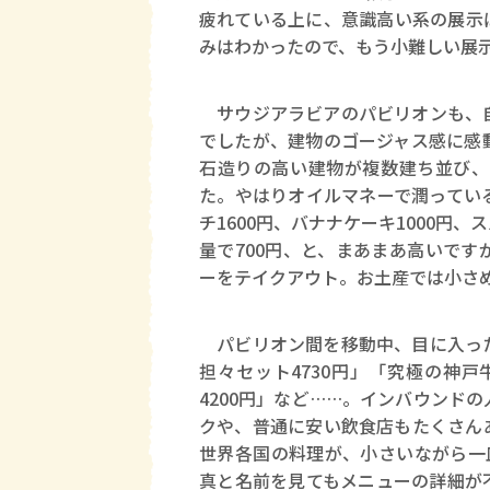
疲れている上に、意識高い系の展示
みはわかったので、もう小難しい展
サウジアラビアのパビリオンも、自
でしたが、建物のゴージャス感に感
石造りの高い建物が複数建ち並び、
た。やはりオイルマネーで潤ってい
チ1600円、バナナケーキ1000
量で700円、と、まあまあ高いで
ーをテイクアウト。お土産では小さめ
パビリオン間を移動中、目に入った
担々セット4730円」「究極の神戸
4200円」など……。インバウンド
クや、普通に安い飲食店もたくさん
世界各国の料理が、小さいながら一
真と名前を見てもメニューの詳細が