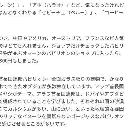
ルーン）」、「アホ（パラオ）」など、気になったけれど
なんとなくわかる「セビーチェ（ペルー）」、「コーヒー
。
き、中国やアメリカ、オーストリア、フランスなど人気
ではとても入れません。ショップだけチェックしたパビリ
建物が並ぶオマーンのパビリオンのショップに入ったら、
300円もしました。
長国連邦パビリオン。全面ガラス張りの建物で、かなり
木でできたオブジェが多数林立しています。アラブ首長国
メヤシがテーマ。アラブ首長国連邦は、ドバイやアブダビ
で構成されていることを学びました。それぞれの国の砂漠
くてカルシウムが多い、山に近い、といった地理的な要因
のリッチなイメージを裏切らないゴージャスなパビリオン
を感じさせるところが多いです。