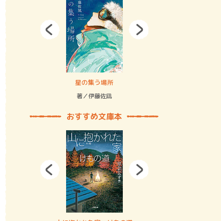
拘束の…
星の集う場所
記憶とツリ
著／伊藤佐凪
著／何 致
おすすめ文庫本