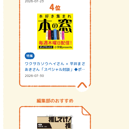
2026-07-23
特集
ワクサカソウヘイさん × 平井まさ
あきさん「スペシャル対談」◆ポッ
ドキャスト…
2026-07-30
編集部のおすすめ