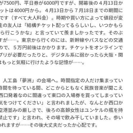
ロボット・イン・ザ・シ
500円、平日券が6000円ですが、開幕後の４月13日か
ットは4000円から。４月13日から７月18日までの期間に
著／デボラ・イン…
らです（すべて大人料金）。時期や買い方によって値段が変
住の友人は「結構チケット配ってるらしいし、いつかもら
ら行こうかな」と言っていて羨ましかったです。そのぶ
すが……。東京から行くのには、新幹線やバスなどの交通
ので、５万円前後はかかります。チケットをオンラインで
プリが必要だったりと、デジタル系に弱かったら大阪・関
はもっと気軽に行けたような記憶が……。
人工島「夢洲」の会場へ。時間指定の人だけ集まってい
時間を待っている間、どこからともなく民族音楽が聞こえ
西口発着なのに間違って東口の入場券を買ってしまってい
気をつけてください」と言われましたが、なんとか西口か
空港並みの厳しさで、後ろの高齢女性はユンケルの瓶を持
禁止です」と言われ、その場で飲み干していました。歩い
われますが……その後大丈夫だったか心配です。