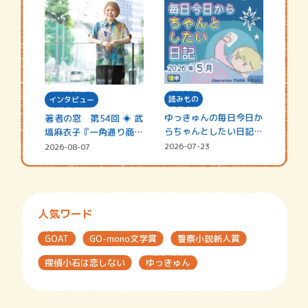
読みもの
インタビュー
ゆっきゅんの毎日今日か
著者の窓 第54回 ◈ 武
らちゃんとしたい日記
塙麻衣子『一角通り商店
☆202…
街の…
2026-07-23
2026-08-07
人気ワード
GOAT
GO-mono文学賞
警察小説新人賞
探偵小石は恋しない
ゆっきゅん