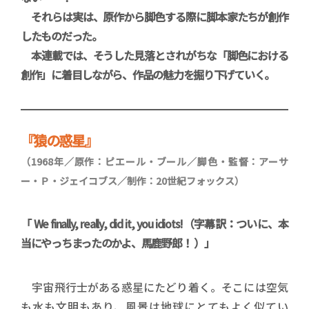
それらは実は、原作から脚色する際に脚本家たちが創作
したものだった。
本連載では、そうした見落とされがちな「脚色における
創作」に着目しながら、作品の魅力を掘り下げていく。
『猿の惑星
』
（1968年／原作：ピエール・ブール／脚色・監督：アーサ
ー・Ｐ・ジェイコブス／制作：20世紀フォックス
）
「 We finally, really, did it, you idiots!（字幕訳：ついに、本
当にやっちまったのかよ、馬鹿野郎！ ）」
宇宙飛行士がある惑星にたどり着く。そこには空気
も水も文明もあり、風景は地球にとてもよく似てい