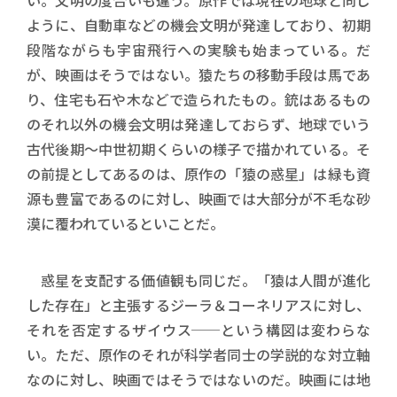
い。文明の度合いも違う。原作では現在の地球と同じ
ように、自動車などの機会文明が発達しており、初期
段階ながらも宇宙飛行への実験も始まっている。だ
が、映画はそうではない。猿たちの移動手段は馬であ
り、住宅も石や木などで造られたもの。銃はあるもの
のそれ以外の機会文明は発達しておらず、地球でいう
古代後期～中世初期くらいの様子で描かれている。そ
の前提としてあるのは、原作の「猿の惑星」は緑も資
源も豊富であるのに対し、映画では大部分が不毛な砂
漠に覆われているといことだ。
惑星を支配する価値観も同じだ。「猿は人間が進化
した存在」と主張するジーラ＆コーネリアスに対し、
それを否定するザイウス──という構図は変わらな
い。ただ、原作のそれが科学者同士の学説的な対立軸
なのに対し、映画ではそうではないのだ。映画には地