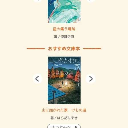
 二重拘束の…
星の集う場所
記憶
緒
著／伊藤佐凪
著／
おすすめ文庫本
・システム
山に抱かれた家 けもの道
神
イン…
著／はらだみずき
著
もっとみる