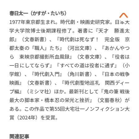
春日太一（かすが・たいち）
1977年東京都生まれ。時代劇・映画史研究家。日本大
学大学院博士後期課程修了。著書に『天才 勝進太
郎』（文春新書）、『時代劇は死なず！ 完全版 京
都太秦の「職人」たち』（河出文庫）、『あかんやつ
ら 東映京都撮影所血風録』（文春文庫）、『役者は
一日にしてならず』『すべての道は役者に通ず』（小
学館）、『時代劇入門』（角川新書）、『日本の戦争
映画』（文春新書）、『時代劇聖地巡礼 関西ディー
プ編』（ミシマ社）ほか。最新刊として『鬼の筆 戦後
最大の脚本家・橋本忍の栄光と挫折』（文藝春秋）が
ある。この作品で第55回大宅壮一ノンフィクション大
賞（2024年）を受賞。
関連記事