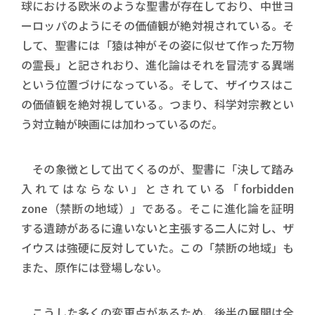
球における欧米のような聖書が存在しており、中世ヨ
ーロッパのようにその価値観が絶対視されている。そ
して、聖書には「猿は神がその姿に似せて作った万物
の霊長」と記されおり、進化論はそれを冒涜する異端
という位置づけになっている。そして、ザイウスはこ
の価値観を絶対視している。つまり、科学対宗教とい
う対立軸が映画には加わっているのだ。
その象徴として出てくるのが、聖書に「決して踏み
入れてはならない」とされている「forbidden
zone（禁断の地域）」である。そこに進化論を証明
する遺跡があるに違いないと主張する二人に対し、ザ
イウスは強硬に反対していた。この「禁断の地域」も
また、原作には登場しない。
こうした多くの変更点があるため、後半の展開は全