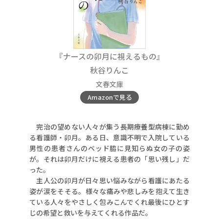
『ナースの卯月に視えるもの』
秋谷りんこ
文春文庫
Amazonで見る
完治の望めない人々が集う長期療養型病棟に勤め
る看護師・卯月。ある日、意識不明で入院している
男性の患者さんのベッド脇に見知らぬ女の子の姿
が。それは卯月だけに視える患者の「思い残し」だ
った。
主人公の卯月が日々思い悩みながら看護にあたる
姿が涙をそそる。様々な痛みや悲しみを抱えて生き
ている人々をやさしく包みこんでくれ最後にひとす
じの希望と救いを与えてくれる作品だ。