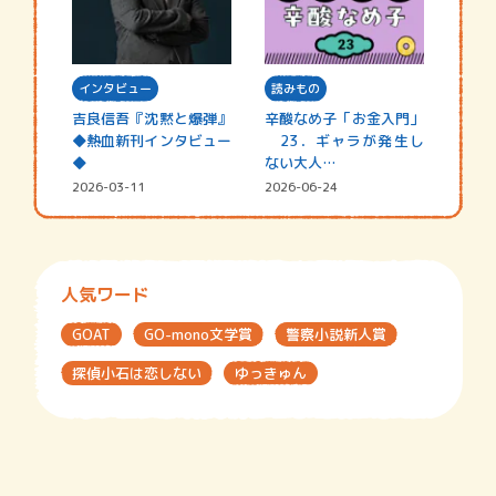
インタビュー
読みもの
吉良信吾『沈黙と爆弾』
辛酸なめ子「お金入門」
◆熱血新刊インタビュー
23．ギャラが発生し
◆
ない大人…
2026-03-11
2026-06-24
人気ワード
GOAT
GO-mono文学賞
警察小説新人賞
探偵小石は恋しない
ゆっきゅん