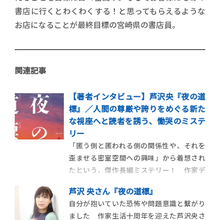
書店に行くとわくわくする！と思ってもらえるような
お店になることが最終目標の宮崎県の書店員。
関連記事
【著者インタビュー】芦沢央『夜の道
標』／人間の尊厳や誇りをめぐる新た
な視座へと読者を誘う、慟哭のミステ
リー
「匿う側と匿われる側の関係性や、それを
歪ませる密室空間への興味」から着想され
たという、傑作長編ミステリー！ 作家デ
ビュー10周年目の集大成となった本作につ
芦沢 央さん『夜の道標』
いて、著者にお話を伺いました。 【ポス
自分が抱いていた恐怖や問題意識と繫がり
ト・ブック・レビュー 著者に訊け！】
ました 作家生活十周年を迎えた芦沢央さ
「何を書くか」から「どう書くか」に挑ん