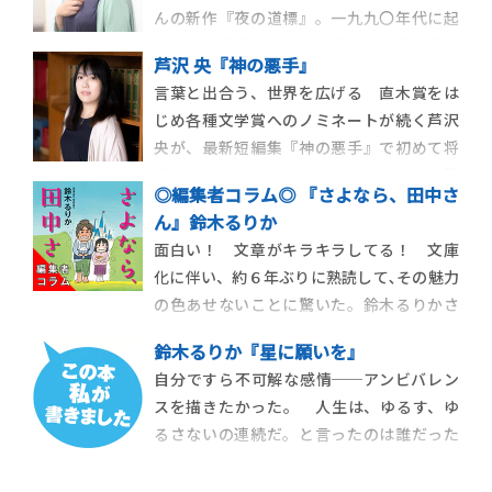
んの新作『夜の道標』。一九九〇年代に起
だ作家生活10年の集大成！ 慟哭 […]
きた殺人事件をめぐり、容疑者の男、男を
芦沢 央『神の悪手』
匿う女、彼らに関わる二人の少年、調査を
言葉と出合う、世界を広げる 直木賞をは
進める刑事の姿から炙り出されるものと
じめ各種文学賞へのノミネートが続く芦沢
は。この時代、この人物設定だからこそ切
央が、最新短編集『神の悪手』で初めて将
り込めるテーマに勇気を持って挑んだ痛切
棋を題材に採った。ミステリーとしての驚
で衝撃的な一作だ。
◎編集者コラム◎ 『さよなら、田中さ
きに満ちた全五編は、登場する棋士たちの
ん』鈴木るりか
内面に、作家である自身の心情や実体験が
面白い！ 文章がキラキラしてる！ 文庫
重ね合わされている。自他共に認める特別
化に伴い、約６年ぶりに熟読して､その魅力
な一冊だ。
の色あせないことに驚いた。鈴木るりかさ
んとの出会いは、彼女が小学５年生の時ま
鈴木るりか『星に願いを』
で遡る。12歳の文学賞で小学４年、５年時
自分ですら不可解な感情──アンビバレン
に大賞を獲得した彼女に才能を感じた学年
スを描きたかった。 人生は、ゆるす、ゆ
誌の担当者が「もしかしたら才能があると
るさないの連続だ。と言ったのは誰だった
思うけれど、私たちでは作家として育てる
か。 ── 絶対にゆるさない──。簡単に使
ことができな
ってしまう、思ってしまうけれど、重い言葉