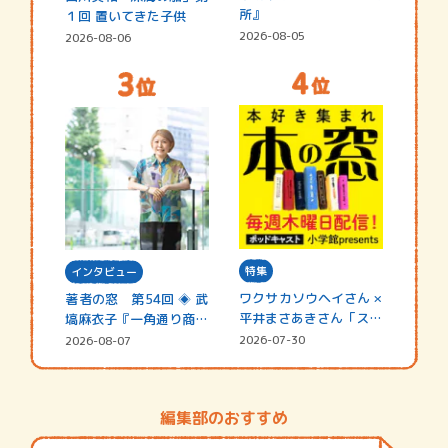
所』
１回 置いてきた子供
2026-08-05
2026-08-06
特集
インタビュー
ワクサカソウヘイさん ×
著者の窓 第54回 ◈ 武
平井まさあきさん「スペ
塙麻衣子『一角通り商店
シャ…
街の…
2026-07-30
2026-08-07
編集部のおすすめ