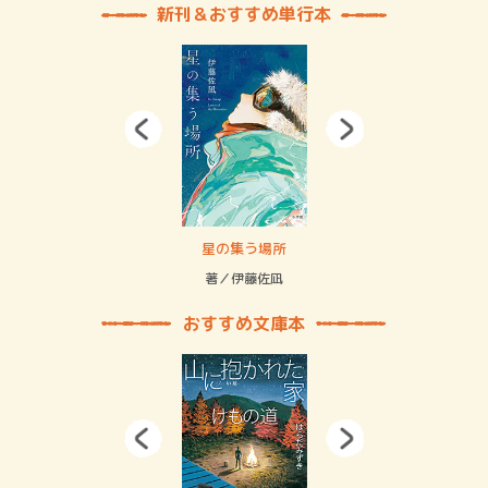
新刊＆おすすめ単行本
 二重拘束の…
星の集う場所
記憶
緒
著／伊藤佐凪
著／
おすすめ文庫本