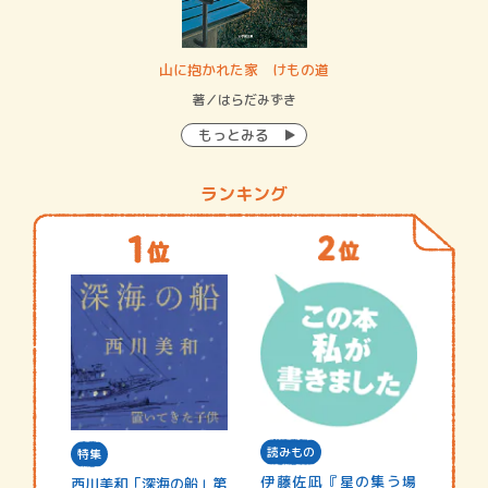
・システム
山に抱かれた家 けもの道
神
イン…
著／はらだみずき
著
もっとみる
ランキング
読みもの
特集
伊藤佐凪『星の集う場
西川美和「深海の船」第