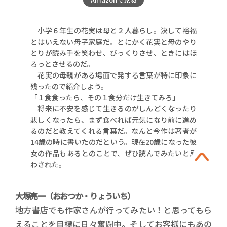
小学６年生の花実は母と２人暮らし。決して裕福
とはいえない母子家庭だ。とにかく花実と母のやり
とりが読み手を笑わせ、びっくりさせ、ときにはほ
ろっとさせるのだ。
花実の母親がある場面で発する言葉が特に印象に
残ったので紹介しよう。
「１食食ったら、その１食分だけ生きてみろ」
将来に不安を感じて生きるのがしんどくなったり
悲しくなったら、まず食べれば元気になり前に進め
るのだと教えてくれる言葉だ。なんと今作は著者が
14歳の時に書いたのだという。現在20歳になった彼
女の作品もあるとのことで、ぜひ読んでみたいと思
わされた。
大塚亮一（おおつか・りょういち）
地方書店でも作家さんが行ってみたい！と思ってもら
えることを目標に日々奮闘中。そしてお客様にもあの