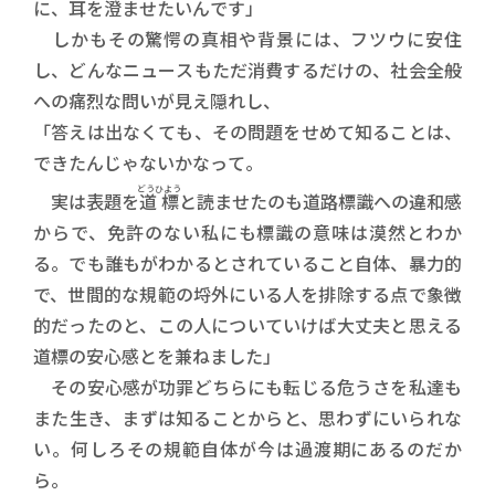
に、耳を澄ませたいんです」
しかもその驚愕の真相や背景には、フツウに安住
し、どんなニュースもただ消費するだけの、社会全般
への痛烈な問いが見え隠れし、
「答えは出なくても、その問題をせめて知ることは、
できたんじゃないかなって。
どうひよう
実は表題を
道標
と読ませたのも道路標識への違和感
からで、免許のない私にも標識の意味は漠然とわか
る。でも誰もがわかるとされていること自体、暴力的
で、世間的な規範の埒外にいる人を排除する点で象徴
的だったのと、この人についていけば大丈夫と思える
道標の安心感とを兼ねました」
その安心感が功罪どちらにも転じる危うさを私達も
また生き、まずは知ることからと、思わずにいられな
い。何しろその規範自体が今は過渡期にあるのだか
ら。