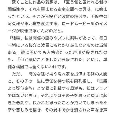
驚くことに作品の着想は、「匿う側と匿われる側の
関係性や、それを歪ませる密室空間への興味」に始ま
ったという。そこから桜介と波留の境遇や、手配中の
阿久津が東北道を疾走する、ロードムービー風のイメ
ージが映像で浮かんだのだと。
「結局、私は関係の歪みやズレに興味があって、毎日
一緒にいる桜介と波留にもわかりあえないものは当然
ある。誰に聞いても人格者だった戸川が殺されたの
も、『何か悪いことをしたから殺された』という、単
純な構図では全くないわけです。
ただ、一時的な逃げ場や隠れ家を提供する側の人間
と、その子の一生に責任を持つ親を同列視し、『毒親
より疑似家族』と安易に礼賛する風潮も、私はフェア
ではないと思う。それよりはその子を思うがゆえに起
きた悲劇や、良かれと思ったことが招いてしまった不
幸や悲しみを描き、その渦中でかき消された声なき声