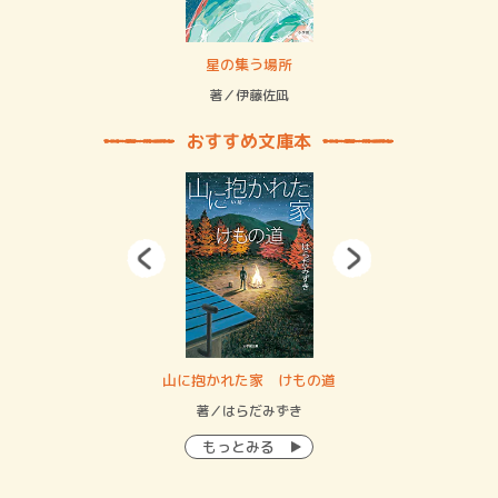
賞金稼ぎスリーサム！ 二重拘束の…
星の集う場所
記憶
緒
著／伊藤佐凪
著／
おすすめ文庫本
・システム
山に抱かれた家 けもの道
神
イン…
著／はらだみずき
著
もっとみる