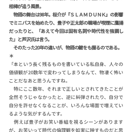
相棒が追う風景。
物語の舞台は98年。桜介が『ＳＬＡＭ ＤＵＮＫ』の影響
でミニバスを始めたり、豊子や正太郎の職場が喫煙に鷹揚
だったりと、「あえて今回は固有名詞や時代性を強調し
た」と芦沢氏は言う。
そのたった20年の違いが、物語の鍵をも握るのである。
＊
「本という長く残るものを書いている私自身、人々の
価値観が20数年で変わってしまうなんて、物凄く怖い
ことだなあと思うんですね。
特にここ数年、それまで正しいとされてきたことが
全然そうじゃなかったと、逆に糾弾されたり、自分で
自分を許せなくなることが、いろんな場面で増えてい
るような気がするんです。
例えば豊子がお笑い番組を視るシーンがあります
が、お笑いって時代の倫理観を如実に映すものだと思