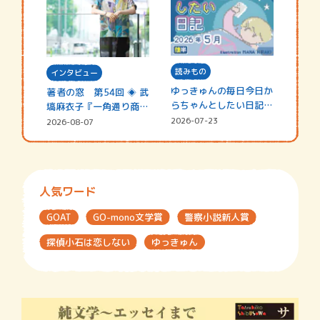
読みもの
インタビュー
ゆっきゅんの毎日今日か
著者の窓 第54回 ◈ 武
らちゃんとしたい日記
塙麻衣子『一角通り商店
☆202…
街の…
2026-07-23
2026-08-07
人気ワード
GOAT
GO-mono文学賞
警察小説新人賞
探偵小石は恋しない
ゆっきゅん