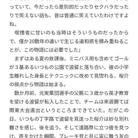
っていて、今だったら差別的だったりセクハラだった
りで笑えない話も、昔は普通に笑えていたわけですよ
ね。
喫煙者に甘いのも当時はそういうものだったから
で、僅か20数年の違いで生じる違和感を積み重ねるこ
とが、この物語には必要でした」
まずはある夏の放課後、ミニバス用も含めてゴール
が３基あるいつもの公園で波留と落ち合い、彼の小学
生離れした身長とテクニックに改めて見惚れる、桜介
の視点から物語は始まる。
数か月前、元実業団選手の父親に３歳から英才教育
を受ける波留が転入したことで、チームは来週勝てば
関東大会進出というところまできていた。だがこの
日、いつもの丁字路で波留を見送った桜介は妙な別れ
難さを感じ、後を追う。そして道路際に立つ彼を見つ
け、声をかけた瞬間、ブレーキ音と共に宙に舞う友の