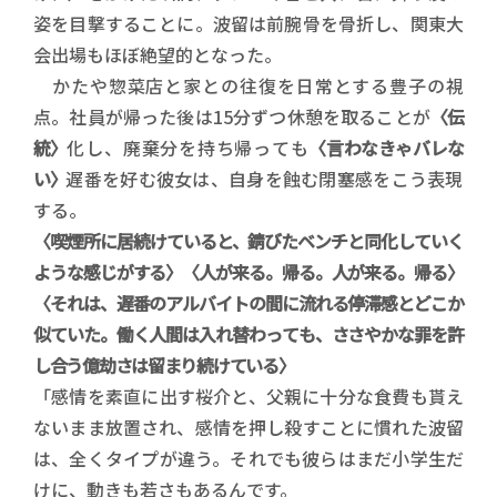
姿を目撃することに。波留は前腕骨を骨折し、関東大
会出場もほぼ絶望的となった。
かたや惣菜店と家との往復を日常とする豊子の視
点。社員が帰った後は15分ずつ休憩を取ることが
〈伝
統〉
化し、廃棄分を持ち帰っても
〈言わなきゃバレな
い〉
遅番を好む彼女は、自身を蝕む閉塞感をこう表現
する。
〈喫煙所に居続けていると、錆びたベンチと同化していく
ような感じがする〉〈人が来る。帰る。人が来る。帰る〉
〈それは、遅番のアルバイトの間に流れる停滞感とどこか
似ていた。働く人間は入れ替わっても、ささやかな罪を許
し合う億劫さは留まり続けている〉
「感情を素直に出す桜介と、父親に十分な食費も貰え
ないまま放置され、感情を押し殺すことに慣れた波留
は、全くタイプが違う。それでも彼らはまだ小学生だ
けに、動きも若さもあるんです。