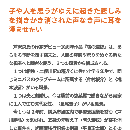
子や人を思うがゆえに起きた悲しみ
を描きかき消された声なき声に耳を
澄ませたい
芦沢央氏の作家デビュー10周年作品『夜の道標』は、あ
らゆる予断を覆す結末と、人間の尊厳や誇りをめぐる新た
な視座へと読者を誘う、３つの風景から構成される。
１つは相鉄・二俣川駅の程近くに住む小学６年生で、同
じミニバスのクラブチームに所属する〈仲村桜介〉と〈橋
本波留〉がいる風景。
１つは夫と離婚し、今は駅前の惣菜屋で働きながら実家
に１人で住む30代女性、〈長尾豊子〉がいる風景。
今１つは２年前、横浜市旭区内で学習支援業を営む〈戸
川勝弘〉が殺され、35歳の元教え子〈阿久津弦〉が姿を消
した事件を、旭西署強行犯係の刑事〈平良正太郎〉とその