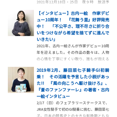
2021年12月18日・25日 夜９時 放送予
定 主演：平手友梨奈）その続編となる
【インタビュー】古内一絵 作家デビ
『蒼のファンファーレ』が、わかりやすく
ュー10周年！ 『花舞う里』好評発売
『風の向こうへ駆け抜けろ２ 蒼のファン
中！ 「不公平さ、理不尽さに折り合
ファーレ』と改題されて待望の文庫化で
いをつけながら希望を捨てずに進んで
す。
いきたい」
2021年、古内一絵さんが作家デビュー10周
年を迎えました。その作品の数々は、人物
の心情を丁寧にすくい取り、誰もが抱える
悲しみや切なさを静かに浮かび上がらせ、
2019年2月、藤田菜七子騎手GI初騎
読後には爽快感と感動を運んでくれます。作
乗！ その活躍を予言した小説があっ
家生活の今までとこれから、そして、待望
た!! 『風の向こうへ駆け抜けろ』、
の映像化作品のニュースもお届けします。 ――
『蒼のファンファーレ』の著者・古内
作家生活10周年、お […]
一絵インタビュー
2/17（日）のフェブラリーステークスで、
JRA女性騎手で初のGI騎乗に挑む、藤田菜七
子。日本の競馬史上の大きな転換期ともな