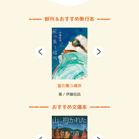
新刊＆おすすめ単行本
 二重拘束の…
星の集う場所
記憶
緒
著／伊藤佐凪
著／
おすすめ文庫本