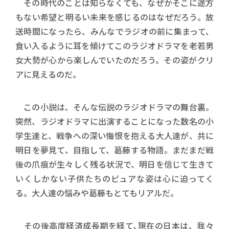
その時代のことは知らなくても、なぜかそこに途方
もない希望と明るい未来を感じるのはなぜだろう。放
送時間になったら、みんなでラジオの前に集まって、
食い入るように耳を傾けてこのラジオドラマを老若男
女大勢が心から楽しんでいたのだろう。その姿がクリ
アに見えるのだ。
この小説は、そんな伝説のラジオドラマの舞台裏。
突然、ラジオドラマに出演することになった数名の小
学生達と、戦争への深い悔恨を抱える大人達が、共に
明日を夢見て、目指して、葛藤する物語。まだまだ戦
後の爪痕が生々しく残る状況で、明日を信じて生きて
いくしかない子供たちのピュアな姿は心に迫ってく
る。大人達の悩みや葛藤もとてもリアルだ。
その後高度経済成長期を経て､現在の日本は、我々