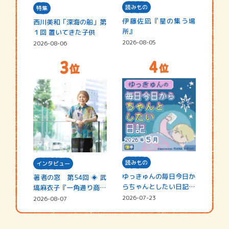
読みもの
特集
伊藤佐凪『星の集う場
西川美和「深海の船」第
所』
１回 置いてきた子供
2026-08-05
2026-08-06
読みもの
インタビュー
ゆっきゅんの毎日今日か
著者の窓 第54回 ◈ 武
らちゃんとしたい日記
塙麻衣子『一角通り商店
☆202…
街の…
2026-07-23
2026-08-07