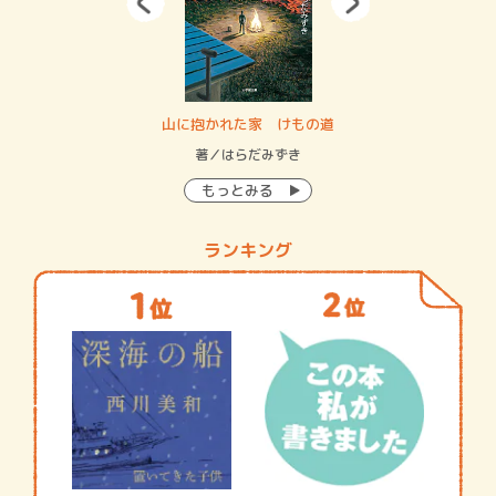
・システム
山に抱かれた家 けもの道
神
イン…
著／はらだみずき
著
もっとみる
ランキング