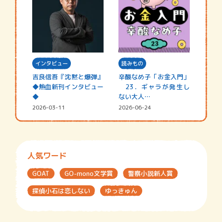
インタビュー
読みもの
吉良信吾『沈黙と爆弾』
辛酸なめ子「お金入門」
◆熱血新刊インタビュー
23．ギャラが発生し
◆
ない大人…
2026-03-11
2026-06-24
人気ワード
GOAT
GO-mono文学賞
警察小説新人賞
探偵小石は恋しない
ゆっきゅん