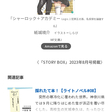
『シャーロック＋アカデミー
Logic.1 犯罪王の孫、名探偵を論破す
』
る
紙城境介
イラスト＝しらび
MF文庫J
Amazonで見る
〈「STORY BOX」2023年8月号掲載〉
関連記事
採れたて本！【ライトノベル#08】
突然の寒冷化に覆われた世界。神奈川県
では９月に降りはじめた雪が浜辺を覆い尽
くした。高校生の天城幸久は、たったひと