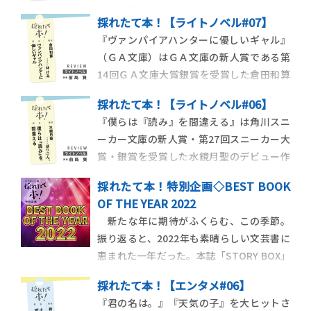
りで別荘に引っ越してきた同級生・真瀬美
採れたて本！【ライトノベル#07】
波と雪かきの手伝いをきっかけに付き合い
『ヴァンパイアハンターに優しいギャル』
始めたが、授業さえリモートで行われるよ
（ＧＡ文庫）はＧＡ文庫の新人賞である第
うな状況では、外出先など軒並み閉鎖され
14回ＧＡ文庫大賞銀賞を受賞した倉田和算
ている。それでもふたりは冬にあらがうよ
のデビュー作だ。タイトルでピンとくる人
うにデートを重ね
採れたて本！【ライトノベル#06】
もいるだろうが、まずはコンテクストの解
『僕らは『読み』を間違える』は角川スニ
説から始めさせて頂く。ネットには「オタ
ーカー文庫の新人賞・第27回スニーカー大
クに優しいギャル」という概念がある。髪
賞・銀賞を受賞した水鏡月聖のデビュー作
を染めて肌を焼き、ハイテンションで特異
だ。『走れメロス』『蜘蛛の糸』『はつ
な日本語を操り
採れたて本！特別企画◇BEST BOOK
恋』といった名作のタイトルが並ぶ目次、
OF THE YEAR 2022
帯の「学園ミステリーの新・本命」という
新たな年に期待がふくらむ、この季節。
コピー。古典文学が題材の学園ミステリと
振り返ると、2022年も素晴らしい文芸書に
いえば、ライトノベルの読者なら、本が好
恵まれた一年だった。本誌「STORY BOX」
きすぎて物理的に
のフルリニューアル以来、「採れたて
採れたて本！【エンタメ#06】
本！」で紹介してきた本は39冊。毎号ハズ
『君の名は。』『天気の子』を大ヒットさ
レなしのフレッシュな作品に出会えると人