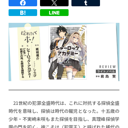
21世紀の犯罪全盛時代は、これに対抗する探偵全盛
時代を意味し、探偵は時代の寵児となった。十五歳の
少年・不実崎未咲もまた探偵を目指し、真理峰探偵学
園の門を叩く。彼こそは〈犯罪王〉と呼ばれた稀代の