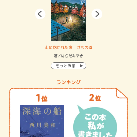
・システム
山に抱かれた家 けもの道
神
イン…
著／はらだみずき
著
もっとみる
ランキング