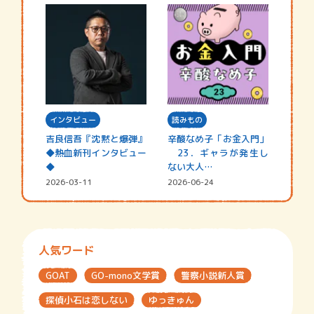
インタビュー
読みもの
吉良信吾『沈黙と爆弾』
辛酸なめ子「お金入門」
◆熱血新刊インタビュー
23．ギャラが発生し
◆
ない大人…
2026-03-11
2026-06-24
人気ワード
GOAT
GO-mono文学賞
警察小説新人賞
探偵小石は恋しない
ゆっきゅん