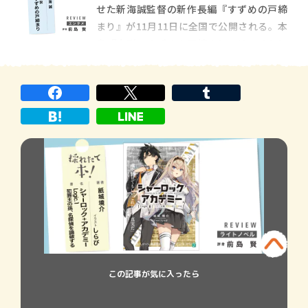
せた新海誠監督の新作長編『すずめの戸締
気の本コーナーでは、特別企画として、各ジ
まり』が11月11日に全国で公開される。本
ャンルの年間ベスト本を７人の評者に選ん
書『小説 すずめの戸締まり』は、それに
でい
先駆け刊行された自身による小説版だ。
『秒速５センチメートル』以降、新海は
度々自作の小説化を手がけ、特に『君の名
は。』からは、映画に先駆けた「原作小
説」として刊行、公
この記事が気に入ったら