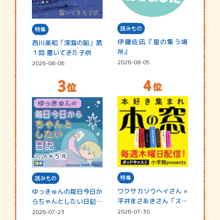
読みもの
特集
伊藤佐凪『星の集う場
西川美和「深海の船」第
所』
１回 置いてきた子供
2026-08-05
2026-08-06
特集
読みもの
ワクサカソウヘイさん ×
ゆっきゅんの毎日今日か
平井まさあきさん「スペ
らちゃんとしたい日記
シャ…
☆202…
2026-07-30
2026-07-23