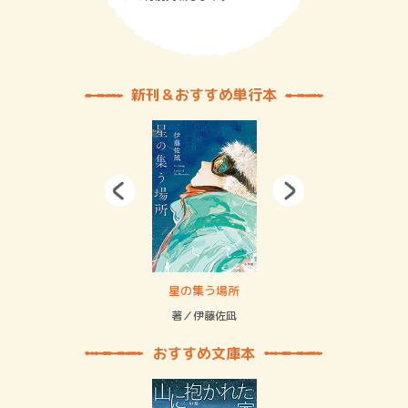
新刊＆おすすめ単行本
 二重拘束の…
星の集う場所
記憶
緒
著／伊藤佐凪
著／
おすすめ文庫本