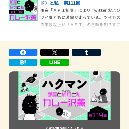
ド）と私 第111回
る。結局「ＡＰＩ制限」が何だったのかわ
現在「ＡＰＩ制限」により Twitter および
からず終いだし、当然調べようともしてい
ツイ廃どもに激震が走っている。ツイカス
ない。ただみん
の半数以上が「ＡＰＩ」の意味を知らずに
騒いでいるような気がするし、私もその一
人だ。しかしある程度 Twitter を閲覧した
ら「閲覧制限に達したので今日は終了で
す」と言って神田のそば屋より短時間で閉
店してしまう、ということがわかれば十
この記事が気に入ったら