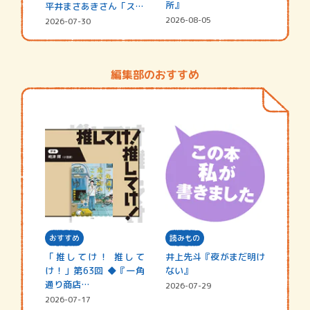
所』
平井まさあきさん「スペ
シャ…
2026-08-05
2026-07-30
編集部のおすすめ
おすすめ
読みもの
「推してけ！ 推して
井上先斗『夜がまだ明け
け！」第63回 ◆『一角
ない』
通り商店…
2026-07-29
2026-07-17