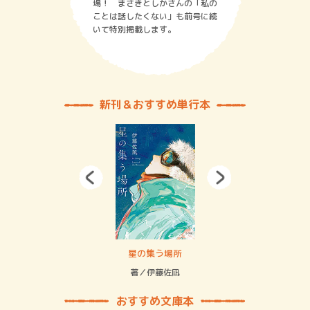
場！ まさきとしかさんの「私の
ことは話したくない」も前号に続
いて特別掲載します。
新刊＆おすすめ単行本
 二重拘束の…
星の集う場所
記憶
緒
著／伊藤佐凪
著／
おすすめ文庫本