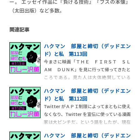
ー。 エッセイ作品に『負ける技術』『ブスの本懐』
（太田出版）など多数。
関連記事
ハクマン 部屋と締切（デッドエン
ド）と私 第113回
今まさに映画「ＴＨＥ ＦＩＲＳＴ ＳＬ
ＡM ＤＵＮＫ」を見に行って帰ってきたと
ころである。見た人は大体絶賛している
し、昨日見たとＸでつぶやいていた奴が今
ハクマン 部屋と締切（デッドエン
日また見に行っていたりとリピ率が異常な
ド）と私 第112回
のでさぞ良い映画なのだろう。しかし、同じ
Twitter がＡＰＩ制限によってまともに使え
映画を常軌を逸した回数見ている、という
なくなり、Twitter を宣伝に使っている漫画
意味では私だって実写デビルマンを何回見
家は大ピンチだ、という話をしたが、現在
たか覚えてい
Twitter は何事もなく使えており、私も今ま
ハクマン 部屋と締切（デッドエン
で通り Twitter に仕事を害され続けてい