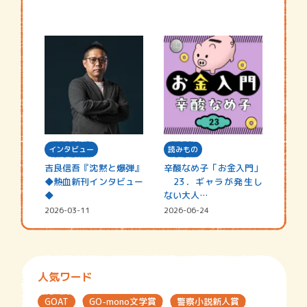
インタビュー
読みもの
吉良信吾『沈黙と爆弾』
辛酸なめ子「お金入門」
◆熱血新刊インタビュー
23．ギャラが発生し
◆
ない大人…
2026-03-11
2026-06-24
人気ワード
GOAT
GO-mono文学賞
警察小説新人賞