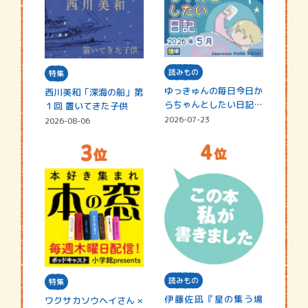
読みもの
特集
ゆっきゅんの毎日今日か
西川美和「深海の船」第
らちゃんとしたい日記
１回 置いてきた子供
☆202…
2026-07-23
2026-08-06
読みもの
特集
伊藤佐凪『星の集う場
ワクサカソウヘイさん ×