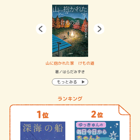
・システム
山に抱かれた家 けもの道
神
イン…
著／はらだみずき
著
もっとみる
ランキング