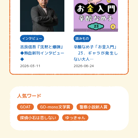
インタビュー
読みもの
吉良信吾『沈黙と爆弾』
辛酸なめ子「お金入門」
◆熱血新刊インタビュー
23．ギャラが発生し
◆
ない大人…
2026-03-11
2026-06-24
人気ワード
GOAT
GO-mono文学賞
警察小説新人賞
探偵小石は恋しない
ゆっきゅん