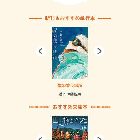
新刊＆おすすめ単行本
 二重拘束の…
星の集う場所
記憶
緒
著／伊藤佐凪
著／
おすすめ文庫本