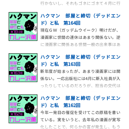
行かないし、それもゴネにゴネて４月に行
れるのを待つのでは
く予定だったのを５月下旬ぐらいに引き延
ハクマン 部屋と締切（デッドエン
ばす。ついに万策尽きて行くことになった
ド）と私 第164回
としても、用が済んだらすぐ帰るので、東京
現在ＧＷ（ガッデムウイーク）明けだが、
滞在時間が飛行機に乗っている時間より短
漫画家に世間の連休はあまり関係ない。逆
いことすらある。今回はＳ（hit）学館の用
に漫画家に関係ある世間一般の出来事はあ
であり、
るのかと問われたら、今のところ「災害」
ハクマン 部屋と締切（デッドエン
以外は思いつかない。ＧＷが無関係という
ド）と私 第163回
ことは、その後にやってくるらしい五月病
新年度が始まったが、あまり漫画家には関
も無縁である。しかし、そうした季節病に
係ない。一応出版社には4月に新入社員が入
無縁ということは「オールシーズンいつで
ったりしているのだろうが、担当の交代は
も病める」という
突然行われるし、連載は春夏秋冬を問わず
ハクマン 部屋と締切（デッドエン
に終わる。だが逆にいえば、春を待たずに
ド）と私 第162回
担当が飛んでくれるし、連載はどの時期で
今年一発目の催促を受けてこの原稿を書い
も始められるということだ。そもそも漫画
ている。実をいうと、去年私の漫画が実写
業界は学校教育や一般的企業とは相容れな
化したことで、何らかの富が発生し、もう
かった奴の集合