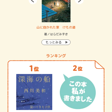
・システム
山に抱かれた家 けもの道
神
イン…
著／はらだみずき
著
もっとみる
ランキング