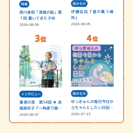
読みもの
特集
伊藤佐凪『星の集う場
西川美和「深海の船」第
所』
１回 置いてきた子供
2026-08-05
2026-08-06
読みもの
インタビュー
ゆっきゅんの毎日今日か
著者の窓 第54回 ◈ 武
らちゃんとしたい日記
塙麻衣子『一角通り商店
☆202…
街の…
2026-07-23
2026-08-07