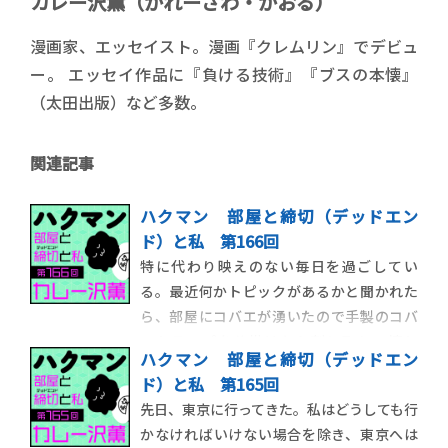
カレー沢薫（かれーざわ・かおる）
漫画家、エッセイスト。漫画『クレムリン』でデビュ
ー。 エッセイ作品に『負ける技術』『ブスの本懐』
（太田出版）など多数。
関連記事
ハクマン 部屋と締切（デッドエン
ド）と私 第166回
特に代わり映えのない毎日を過ごしてい
る。最近何かトピックがあるかと聞かれた
ら、部屋にコバエが湧いたので手製のコバ
エトラップを仕掛けたら割と取れて嬉し
ハクマン 部屋と締切（デッドエン
い、という話をしだす程度には特筆するこ
ド）と私 第165回
とがない。だが、今朝起きたら、トラップ
先日、東京に行ってきた。私はどうしても行
自体が腐ってコバエのキャンプ地になってい
かなければいけない場合を除き、東京へは
たので、やはり人生のスパイスは、与えら