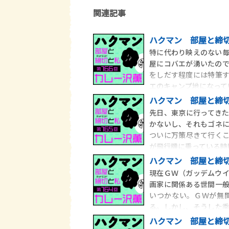
関連記事
ハクマン 部屋と締切
特に代わり映えのない
屋にコバエが湧いたの
をしだす程度には特筆
エのキャンプ地になって
ハクマン 部屋と締切
先日、東京に行ってき
かないし、それもゴネ
ついに万策尽きて行く
が飛行機に乗っている時
ハクマン 部屋と締切
現在ＧＷ（ガッデムウ
画家に関係ある世間一
いつかない。ＧＷが無
る。しかし、そうした
う
ハクマン 部屋と締切