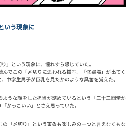
という現象に
賞金稼ぎスリーサム！ 二重
著／川瀬七緒
切り」という現象に、憧れすら感じていた。
読んでこの「〆切りに追われる描写」「修羅場」が出てく
と、中学生男子が巨乳を見たかのような興奮を覚えた。
のような顔をした担当が詰めているという「三十三間堂か
り「かっこいい」とさえ思っていた。
この「〆切り」という事象も楽しみの一つと言えなくもな