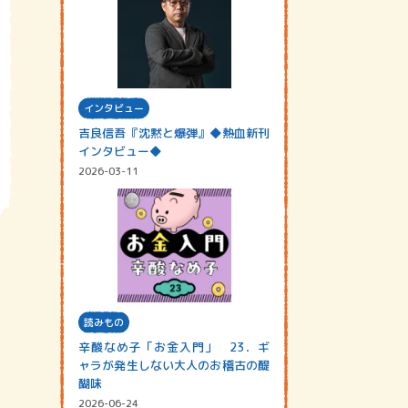
インタビュー
吉良信吾『沈黙と爆弾』◆熱血新刊
インタビュー◆
2026-03-11
読みもの
辛酸なめ子「お金入門」 23．ギ
ャラが発生しない大人のお稽古の醍
醐味
2026-06-24