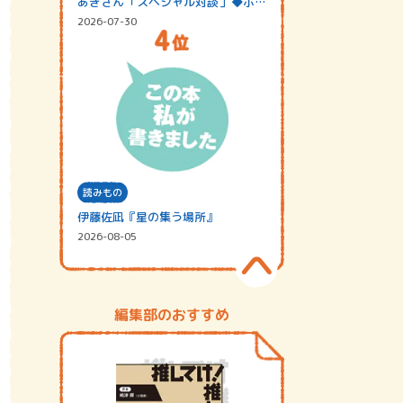
あきさん「スペシャル対談」◆ポッ
ドキャスト…
2026-07-30
読みもの
伊藤佐凪『星の集う場所』
2026-08-05
編集部のおすすめ