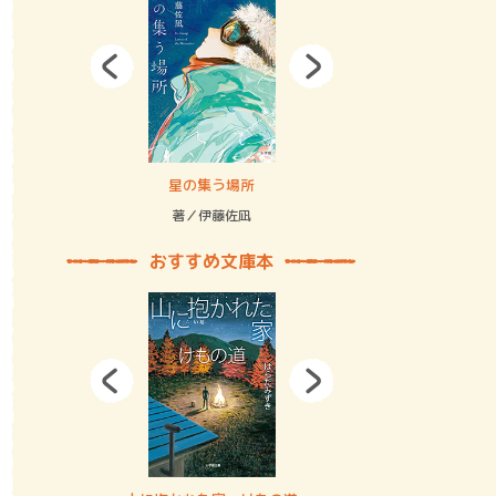
拘束の…
星の集う場所
記憶とツリ
著／伊藤佐凪
著／何 致
おすすめ文庫本