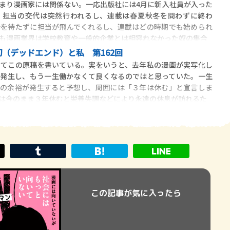
まり漫画家には関係ない。一応出版社には4月に新入社員が入った
、担当の交代は突然行われるし、連載は春夏秋冬を問わずに終わ
春を待たずに担当が飛んでくれるし、連載はどの時期でも始められ
も漫画業界は学校教育や一般的企業とは相容れなかった奴の集合
（デッドエンド）と私 第162回
けてこの原稿を書いている。実をいうと、去年私の漫画が実写化し
が発生し、もう一生働かなくて良くなるのではと思っていた。一生
くの余裕が発生すると予想し、周囲には「３年は休む」と宣言しま
は今のまま３年休むと栄養失調などにより永遠の休息が訪れるた
この記事が気に入ったら