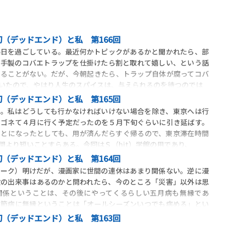
（デッドエンド）と私 第166回
毎日を過ごしている。最近何かトピックがあるかと聞かれたら、部
で手製のコバエトラップを仕掛けたら割と取れて嬉しい、という話
することがない。だが、今朝起きたら、トラップ自体が腐ってコバ
いたので、やはり人生のスパイスは、与えられるのを待つのでは
（デッドエンド）と私 第165回
た。私はどうしても行かなければいけない場合を除き、東京へは行
にゴネて４月に行く予定だったのを５月下旬ぐらいに引き延ばす。
ことになったとしても、用が済んだらすぐ帰るので、東京滞在時間
間より短いことすらある。今回はＳ（hit）学館の用であり、
（デッドエンド）と私 第164回
イーク）明けだが、漫画家に世間の連休はあまり関係ない。逆に漫
般の出来事はあるのかと問われたら、今のところ「災害」以外は思
関係ということは、その後にやってくるらしい五月病も無縁であ
季節病に無縁ということは「オールシーズンいつでも病める」とい
（デッドエンド）と私 第163回