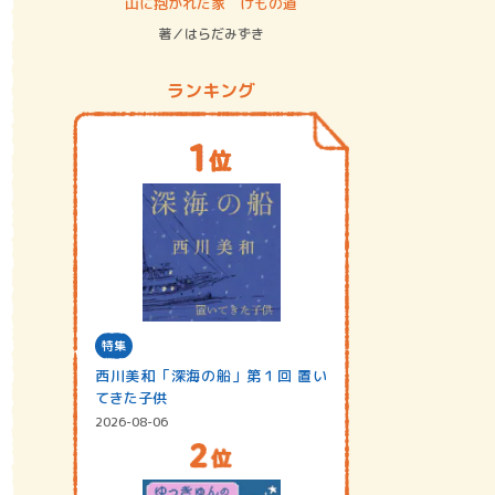
ステム
山に抱かれた家 けもの道
神無島
著／はらだみずき
著／あさ
ランキング
特集
西川美和「深海の船」第１回 置い
てきた子供
2026-08-06