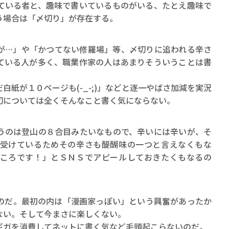
ロボット・イン・ザ・シ
ている者と、趣味で書いているものがいる、たとえ趣味で
著／デボラ・イン…
う場合は「〆切り」が存在する。
が…」や「かつてない修羅場」等、〆切りに追われる辛さ
ている人が多く、職業作家の人はあまりそういうことは書
白紙が１０ページも(-_-;)」などと逐一やばさ加減を実況
切については全くそんなこと書く気にならない。
うのは登山の８合目みたいなもので、辛いには辛いが、そ
受けているためその辛さも醍醐味の一つと言えなくもな
ころです！」とＳＮＳでアピールしておきたくもなるの
のだ。最初の内は「漫画家っぽい」という興奮があったか
ない。そして今まさに楽しくない。
ギガを消費してネットに書く気など毛頭起こらないのだ。