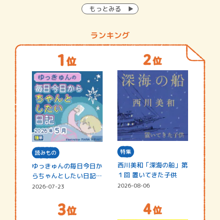
もっとみる
ランキング
特集
読みもの
西川美和「深海の船」第
ゆっきゅんの毎日今日か
１回 置いてきた子供
らちゃんとしたい日記
☆202…
2026-08-06
2026-07-23