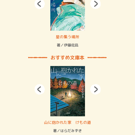
 二重拘束の…
星の集う場所
記憶
緒
著／伊藤佐凪
著／
おすすめ文庫本
・システム
山に抱かれた家 けもの道
神
イン…
著／はらだみずき
著