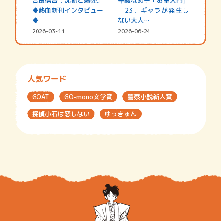
吉良信吾『沈黙と爆弾』
辛酸なめ子「お金入門」
◆熱血新刊インタビュー
23．ギャラが発生し
◆
ない大人…
2026-03-11
2026-06-24
人気ワード
GOAT
GO-mono文学賞
警察小説新人賞
探偵小石は恋しない
ゆっきゅん