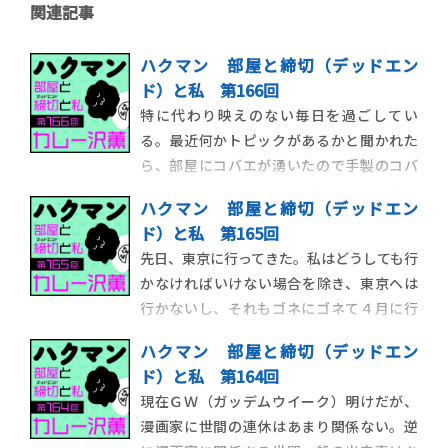
関連記事
ハクマン 部屋と締切（デッドエン
ド）と私 第166回
特に代わり映えのない毎日を過ごしてい
る。最近何かトピックがあるかと聞かれた
ら、部屋にコバエが湧いたので手製のコバ
エトラップを仕掛けたら割と取れて嬉し
ハクマン 部屋と締切（デッドエン
い、という話をしだす程度には特筆するこ
ド）と私 第165回
とがない。だが、今朝起きたら、トラップ
先日、東京に行ってきた。私はどうしても行
自体が腐ってコバエのキャンプ地になってい
かなければいけない場合を除き、東京へは
たので、やはり人生のスパイスは、与えら
行かないし、それもゴネにゴネて４月に行
れるのを待つのでは
く予定だったのを５月下旬ぐらいに引き延
ハクマン 部屋と締切（デッドエン
ばす。ついに万策尽きて行くことになった
ド）と私 第164回
としても、用が済んだらすぐ帰るので、東京
現在ＧＷ（ガッデムウイーク）明けだが、
滞在時間が飛行機に乗っている時間より短
漫画家に世間の連休はあまり関係ない。逆
いことすらある。今回はＳ（hit）学館の用