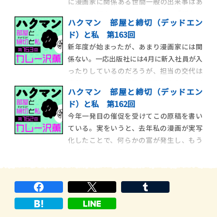
に漫画家に関係ある世間一般の出来事はあ
であり、
るのかと問われたら、今のところ「災害」
ハクマン 部屋と締切（デッドエン
以外は思いつかない。ＧＷが無関係という
ド）と私 第163回
ことは、その後にやってくるらしい五月病
新年度が始まったが、あまり漫画家には関
も無縁である。しかし、そうした季節病に
係ない。一応出版社には4月に新入社員が入
無縁ということは「オールシーズンいつで
ったりしているのだろうが、担当の交代は
も病める」という
突然行われるし、連載は春夏秋冬を問わず
ハクマン 部屋と締切（デッドエン
に終わる。だが逆にいえば、春を待たずに
ド）と私 第162回
担当が飛んでくれるし、連載はどの時期で
今年一発目の催促を受けてこの原稿を書い
も始められるということだ。そもそも漫画
ている。実をいうと、去年私の漫画が実写
業界は学校教育や一般的企業とは相容れな
化したことで、何らかの富が発生し、もう
かった奴の集合
一生働かなくて良くなるのではと思ってい
た。一生と言わなくてもしばらくの余裕が
発生すると予想し、周囲には「３年は休
む」と宣言しまくっていたのだが、現実は
今のまま３年休むと栄養失調などにより永
遠の休息が訪れるた