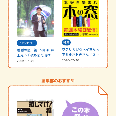
特集
インタビュー
ワクサカソウヘイさん ×
著者の窓 第53回 ◈ 井
平井まさあきさん「スペ
上先斗『夜がまだ明けな
シャ…
い』
2026-07-30
2026-07-31
編集部のおすすめ