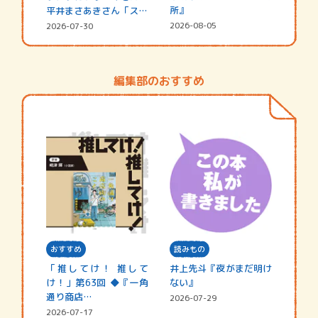
所』
平井まさあきさん「スペ
シャ…
2026-08-05
2026-07-30
編集部のおすすめ
おすすめ
読みもの
「推してけ！ 推して
井上先斗『夜がまだ明け
け！」第63回 ◆『一角
ない』
通り商店…
2026-07-29
2026-07-17