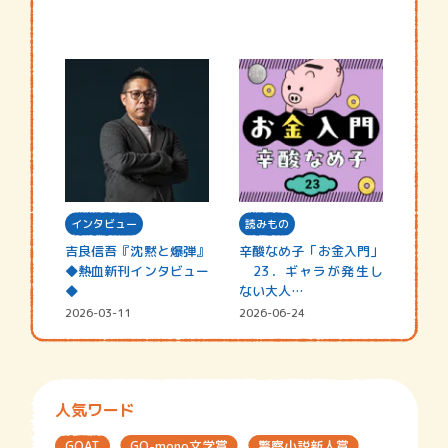
インタビュー
読みもの
吉良信吾『沈黙と爆弾』
辛酸なめ子「お金入門」
◆熱血新刊インタビュー
23．ギャラが発生し
◆
ない大人…
2026-03-11
2026-06-24
人気ワード
GOAT
GO-mono文学賞
警察小説新人賞