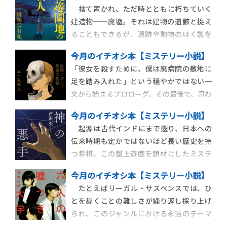
捨て置かれ、ただ時とともに朽ちていく
建造物──廃墟。それは建物の遺骸と捉え
ることもできるが、遺跡や動物のはく製を
見て覚えるものとはまた異なる情感をもた
今月のイチオシ本【ミステリー小説】
らし、なぜか妙に心を惹きつける。この得
「彼女を殺すために、僕は廃病院の敷地に
もいわれぬ退廃的な魅力の正体とは何なの
足を踏み入れた」という穏やかではない一
か。斜線堂有紀『廃遊園地の殺人』は、そ
文から始まるプロローグ。その最後で、思わ
の答えの一端を垣間見せてくれる長編本格
ず読み返してしまうほど目を惹く謎が提示
ミステリだ。
今月のイチオシ本【ミステリー小説】
される。それを成したことで、なぜ「これ
起源は古代インドにまで遡り、日本への
で、彼女を殺せる」のか？ 五十嵐律人
伝来時期も定かではないほど長い歴史を持
『原因において自由な物語』は、年末の各
つ将棋。この盤上遊戯を題材にしたミステ
種ミステリランキングに軒並み挙げられる
リは過去にいくつも存在するが、芦沢央
など大いに話題を
今月のイチオシ本【ミステリー小説】
『神の悪手』は、これまでにない切り口と
たとえばリーガル・サスペンスでは、ひ
広い視野を備え、たとえ将棋を識らずとも
とを裁くことの難しさが繰り返し採り上げ
一読唸ること請け合いの全五話からなる充
られ、このジャンルにおける永遠のテーマ
実の作品集だ。
のひとつになっている。つまり人間とは、容