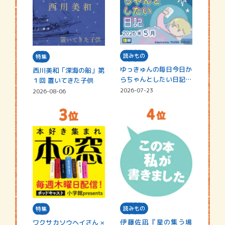
読みもの
特集
ゆっきゅんの毎日今日か
西川美和「深海の船」第
らちゃんとしたい日記
１回 置いてきた子供
☆202…
2026-07-23
2026-08-06
読みもの
特集
伊藤佐凪『星の集う場
ワクサカソウヘイさん ×