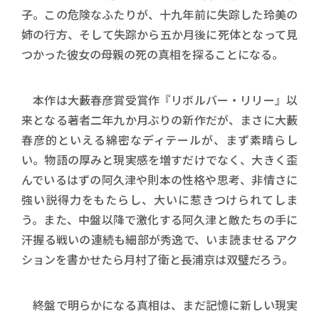
子。この危険なふたりが、十九年前に失踪した玲美の
姉の行方、そして失踪から五か月後に死体となって見
つかった彼女の母親の死の真相を探ることになる。
本作は大藪春彦賞受賞作『リボルバー・リリー』以
来となる著者二年九か月ぶりの新作だが、まさに大藪
春彦的といえる綿密なディテールが、まず素晴らし
い。物語の厚みと現実感を増すだけでなく、大きく歪
んでいるはずの阿久津や則本の性格や思考、非情さに
強い説得力をもたらし、大いに惹きつけられてしま
う。また、中盤以降で激化する阿久津と敵たちの手に
汗握る戦いの連続も細部が秀逸で、いま読ませるアク
ションを書かせたら月村了衛と長浦京は双璧だろう。
終盤で明らかになる真相は、まだ記憶に新しい現実