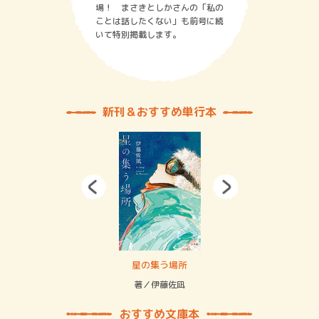
場！ まさきとしかさんの「私の
ことは話したくない」も前号に続
いて特別掲載します。
新刊＆おすすめ単行本
 二重拘束の…
星の集う場所
記憶
緒
著／伊藤佐凪
著／
おすすめ文庫本