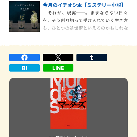
今月のイチオシ本【ミステリー小説】
易に割り切れない存在である「ひと」をは
それが、現実──。ままならない日々
かることに決して長けてはいない証左とい
を、そう割り切って受け入れていく生き方
えよう。けれど社会で生きていく限り、ひと
も、ひとつの処世術といえるのかもしれな
はひとからはかられ、評価づけされること
い。けれどそうすることで、目を背け、距離
からは逃れら
を置き、冷遇しているなにかを忘れてない
か。丸山正樹『ワンダフル・ライフ』は、
複数のケースを提示し、ミステリの手法を
用いて読み手に、その〝なにか〟の一端を
のぞかせようと