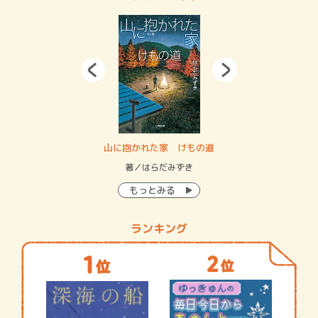
・システム
山に抱かれた家 けもの道
神
イン…
著／はらだみずき
著
もっとみる
ランキング