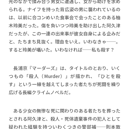
光のなかで揉み合う男女に遭遇し、女から助けを求め
られる。ナイフを持った背広姿の男に襲われているの
は、以前に合コンめいた食事会で会ったことのある柚
木玲美だった。傷を負いつつ玲美を助け出した阿久津
だったが、この一連の出来事が彼女自身による企みだ
と、たちまち見抜く。理由をいえ。いわなきゃ──。
すると玲美が囁いた。いわなければ──私も殺す？
長浦京『マーダーズ』は、タイトルのとおり、いく
つもの「殺人（Murder）」が描かれ、「ひとを殺
す」という一線を越えてしまった者たちが死闘を繰り
広げる長編クライムノベルだ。
ある少女の無惨な死に関わりのある者たちを葬った
とされる阿久津と、殺人・死体遺棄事件の犯人として
疑われた経験を持ついわくつきの警部補──則本敦