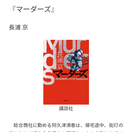
『マーダーズ』
長浦 京
講談社
総合商社に勤める阿久津清春は、帰宅途中、街灯の