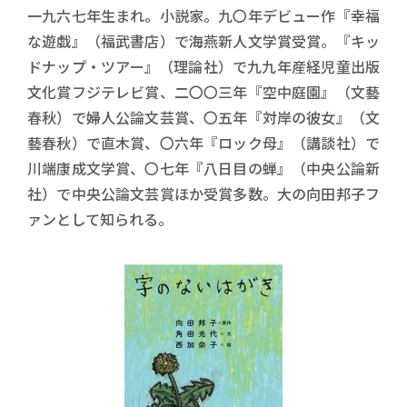
一九六七年生まれ。小説家。九〇年デビュー作『幸福
な遊戯』（福武書店）で海燕新人文学賞受賞。『キッ
ドナップ・ツアー』（理論社）で九九年産経児童出版
文化賞フジテレビ賞、二〇〇三年『空中庭園』（文藝
春秋）で婦人公論文芸賞、〇五年『対岸の彼女』（文
藝春秋）で直木賞、〇六年『ロック母』（講談社）で
川端康成文学賞、〇七年『八日目の蝉』（中央公論新
社）で中央公論文芸賞ほか受賞多数。大の向田邦子フ
ァンとして知られる。
書影