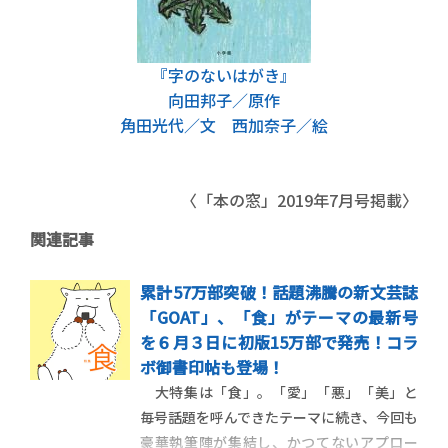
『字のないはがき』
向田邦子／原作
角田光代／文 西加奈子／絵
〈「本の窓」2019年7月号掲載〉
関連記事
累計57万部突破！話題沸騰の新文芸誌
「GOAT」、「食」がテーマの最新号
を６月３日に初版15万部で発売！コラ
ボ御書印帖も登場！
大特集は「食」。「愛」「悪」「美」と
毎号話題を呼んできたテーマに続き、今回も
豪華執筆陣が集結し、かつてないアプロー