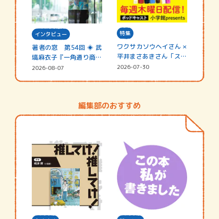
特集
インタビュー
ワクサカソウヘイさん ×
著者の窓 第54回 ◈ 武
平井まさあきさん「スペ
塙麻衣子『一角通り商店
シャ…
街の…
2026-07-30
2026-08-07
編集部のおすすめ