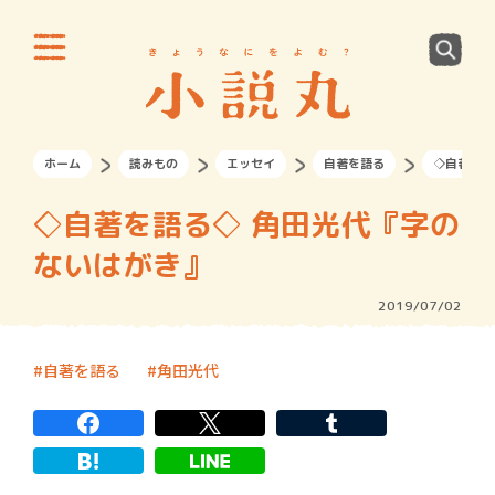
ホーム
読みもの
エッセイ
自著を語る
◇自著を語
◇自著を語る◇ 角田光代『字の
ないはがき』
2019/07/02
自著を語る
角田光代