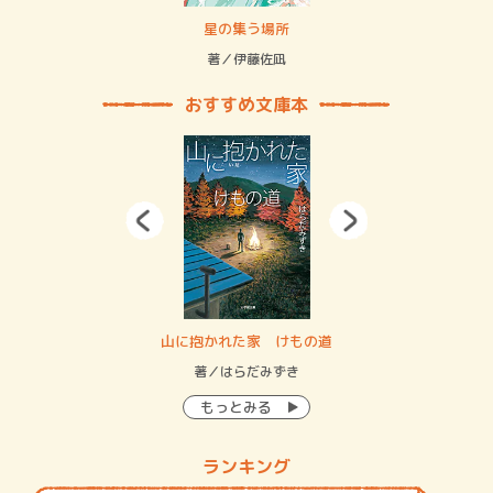
 二重拘束の…
星の集う場所
記憶
緒
著／伊藤佐凪
著／
おすすめ文庫本
・システム
山に抱かれた家 けもの道
神
イン…
著／はらだみずき
著
もっとみる
ランキング