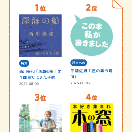
読みもの
特集
伊藤佐凪『星の集う場
西川美和「深海の船」第
所』
１回 置いてきた子供
2026-08-05
2026-08-06