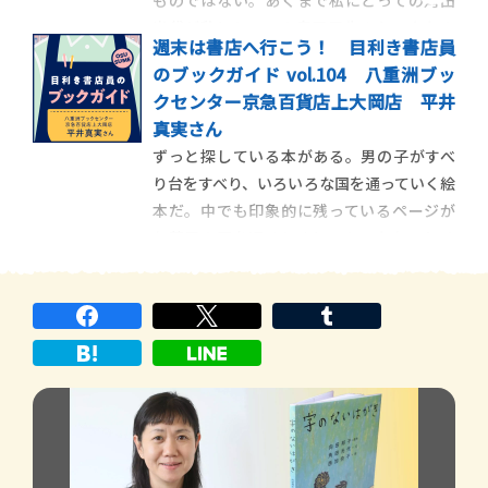
マ」というテーマ
光代が私にとっての奥田民生みたいなもの
週末は書店へ行こう！ 目利き書店員
だというだけの話である。したがって「奥
のブックガイド vol.104 八重洲ブッ
田民生ではなくどちらかというとブルーハ
クセンター京急百貨店上大岡店 平井
ーツなのでは？」「いややはり清志郎で
真実さん
は？」などといった異論を寄せられたとこ
ずっと探している本がある。男の子がすべ
ろで、どうぞご自由
り台をすべり、いろいろな国を通っていく絵
本だ。中でも印象的に残っているページが
お菓子の国を通るときに、とてもおいしそ
うなお菓子を取って食べながらすべるページ
で、小さいころの私はそこが大好きで飽き
ることなく眺めていた。どんなことでもイ
ンターネットで検索すれば出てくる現在だ
が、ざっく