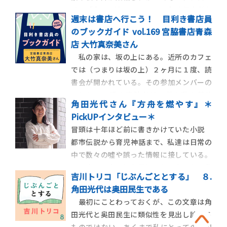
チで「食」に挑みます。 2024年本屋大賞を
週末は書店へ行こう！ 目利き書店員
受賞した『成瀬は天下を取りにいく』シリ
のブックガイド vol.169 宮脇書店青森
ーズが累計210万部を突破している宮島未奈
店 大竹真奈美さん
さんの『それいけ！平安部』最新作が
私の家は、坂の上にある。近所のカフェ
「GOAT」に登場！ 市川沙央、梨、麻布競
では（つまりは坂の上）２ヶ月に１度、読
馬場、
書会が開かれている。その参加メンバーの
ひとりで一番の高齢者が70代の私の義父
角田光代さん『方舟を燃やす』＊
だ。課題書を読了し、皆で集まり自らの感
PickUPインタビュー＊
想を述べ合う。自分では手にしないであろ
冒頭は十年ほど前に書きかけていた小説
う作品を読んだり、自分とは異なる解釈に
都市伝説から育児神話まで、私達は日常の
触れたりできることが楽しいそうだ。この
中で数々の噓や誤った情報に接している。
作品に親近感が湧い
その中で、人は何を信じてしまうのか。角
吉川トリコ「じぶんごととする」 ８.
田光代さんの新作『方舟を燃やす』は、世
角田光代は奥田民生である
代の異なる男女二人の長い人生を描きなが
最初にことわっておくが、この文章は角
ら、信じてしまうことの呪縛と脆さを描き
田光代と奥田民生に類似性を見出し論じる
だす長篇だ。 最初に決まったのは、「デ
ものではない。あくまで私にとっての角田