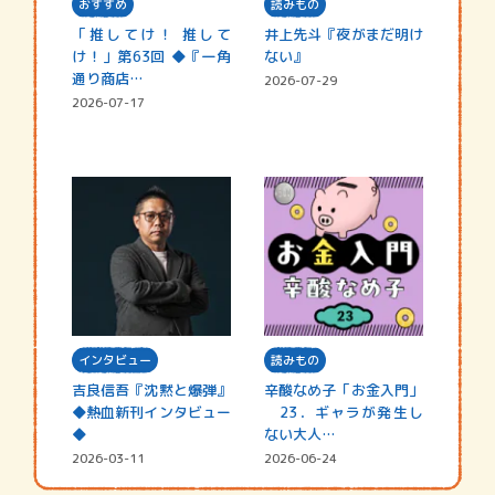
おすすめ
読みもの
「推してけ！ 推して
井上先斗『夜がまだ明け
け！」第63回 ◆『一角
ない』
通り商店…
2026-07-29
2026-07-17
インタビュー
読みもの
吉良信吾『沈黙と爆弾』
辛酸なめ子「お金入門」
◆熱血新刊インタビュー
23．ギャラが発生し
◆
ない大人…
2026-03-11
2026-06-24