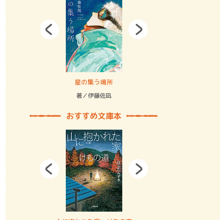
拘束の…
星の集う場所
記憶とツリ
著／伊藤佐凪
著／何 致
おすすめ文庫本