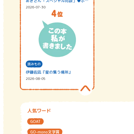
あきさん「スペシャル対談」◆ポッ
ドキャスト…
2026-07-30
読みもの
伊藤佐凪『星の集う場所』
2026-08-05
人気ワード
GOAT
GO-mono文学賞