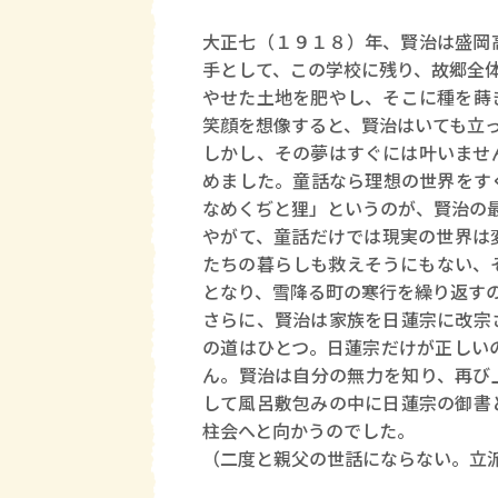
大正七（１９１８）年、賢治は盛岡
手として、この学校に残り、故郷全
やせた土地を肥やし、そこに種を蒔
笑顔を想像すると、賢治はいても立
しかし、その夢はすぐには叶いませ
めました。童話なら理想の世界をす
なめくぢと狸」というのが、賢治の
やがて、童話だけでは現実の世界は
たちの暮らしも救えそうにもない、
となり、雪降る町の寒行を繰り返す
さらに、賢治は家族を日蓮宗に改宗
の道はひとつ。日蓮宗だけが正しい
ん。賢治は自分の無力を知り、再び
して風呂敷包みの中に日蓮宗の御書
柱会へと向かうのでした。
（二度と親父の世話にならない。立