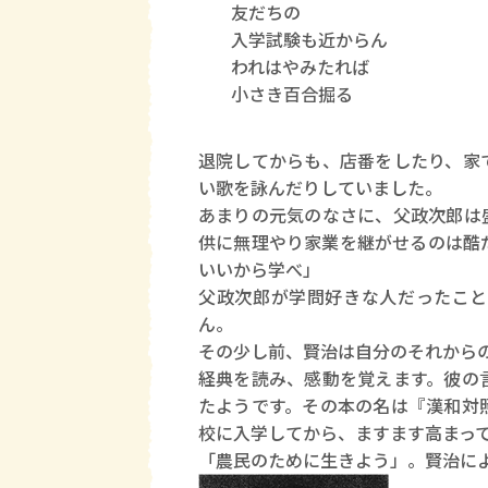
友だちの
入学試験も近からん
われはやみたれば
小さき百合掘る
退院してからも、店番をしたり、家
い歌を詠んだりしていました。
あまりの元気のなさに、父政次郎は
供に無理やり家業を継がせるのは酷
いいから学べ」
父政次郎が学問好きな人だったこと
ん。
その少し前、賢治は自分のそれから
経典を読み、感動を覚えます。彼の
たようです。その本の名は『漢和対
校に入学してから、ますます高まっ
「農民のために生きよう」。賢治に