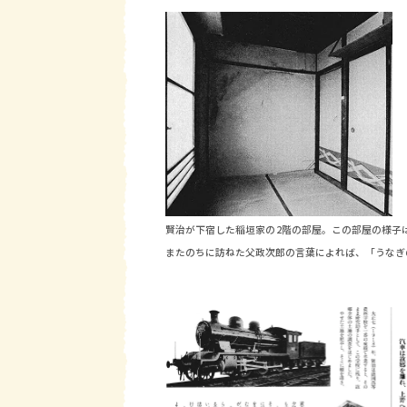
賢治が下宿した稲垣家の2階の部屋。この部屋の様子
またのちに訪ねた父政次郎の言葉によれば、「うなぎ