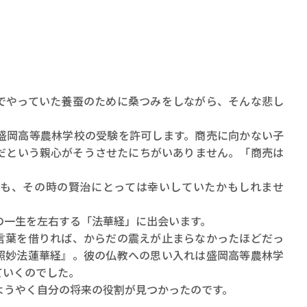
でやっていた養蚕のために桑つみをしながら、そんな悲し
賞金稼ぎスリーサム！ 二重
盛岡高等農林学校の受験を許可します。商売に向かない子
著／川瀬七緒
だという親心がそうさせたにちがいありません。「商売は
も、その時の賢治にとっては幸いしていたかもしれませ
の一生を左右する「法華経」に出会います。
言葉を借りれば、からだの震えが止まらなかったほどだっ
照妙法蓮華経』。彼の仏教への思い入れは盛岡高等農林学
ていくのでした。
ようやく自分の将来の役割が見つかったのです。