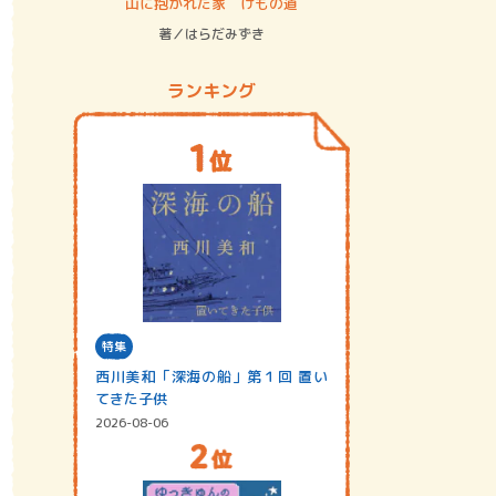
ステム
山に抱かれた家 けもの道
神無島
著／はらだみずき
著／あさ
ランキング
特集
西川美和「深海の船」第１回 置い
てきた子供
2026-08-06