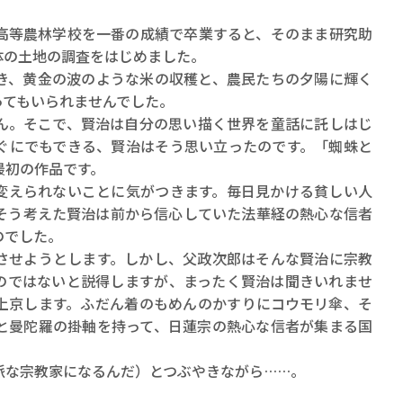
高等農林学校を一番の成績で卒業すると、そのまま研究助
体の土地の調査をはじめました。
き、黄金の波のような米の収穫と、農民たちの夕陽に輝く
ってもいられませんでした。
ん。そこで、賢治は自分の思い描く世界を童話に託しはじ
ぐにでもできる、賢治はそう思い立ったのです。「蜘蛛と
最初の作品です。
変えられないことに気がつきます。毎日見かける貧しい人
そう考えた賢治は前から信心していた法華経の熱心な信者
のでした。
させようとします。しかし、父政次郎はそんな賢治に宗教
のではないと説得しますが、まったく賢治は聞きいれませ
上京します。ふだん着のもめんのかすりにコウモリ傘、そ
と曼陀羅の掛軸を持って、日蓮宗の熱心な信者が集まる国
派な宗教家になるんだ）とつぶやきながら……。