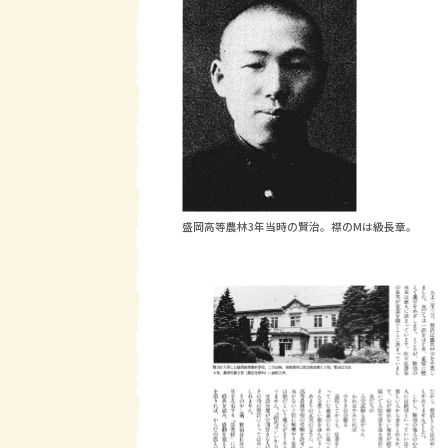
盛岡高等農林3年当時の賢治。襟のMは級長章。