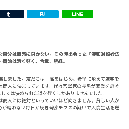
自分は商売に向かない――。その時出会った『漢和対照妙法
…賢治は清く尊く、合掌、読経。
業しました。友だちは一高をはじめ、希望に燃えて進学を
は商人に決まっています。代々宮澤家の長男が家業を継ぐ
としては決められた道を行くしかありませんでした。
は商人には絶対といっていいほど向きません。貧しい人か
心が晴れない毎日が続き発疹チフスの疑いで入院生活を送