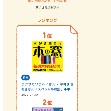
ステム
山に抱かれた家 けもの道
神無島
著／はらだみずき
著／あさ
ランキング
特集
ワクサカソウヘイさん × 平井まさ
あきさん「スペシャル対談」◆ポッ
ドキャスト…
2026-07-30