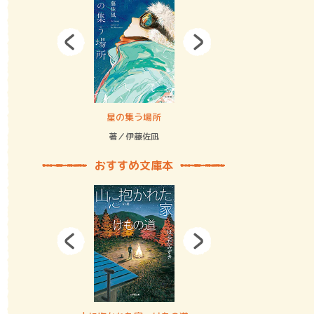
拘束の…
星の集う場所
記憶とツリ
著／伊藤佐凪
著／何 致
おすすめ文庫本