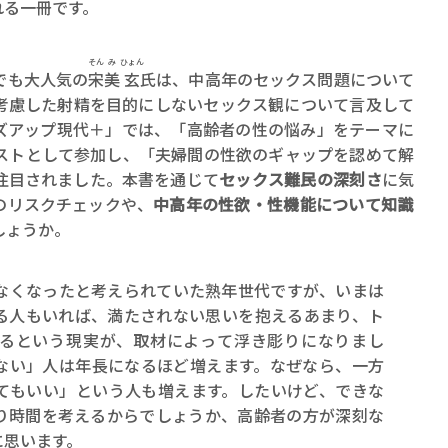
れる一冊です。
そん
み
ひょん
でも大人気の
宋
美
玄
氏は、中高年のセックス問題について
考慮した射精を目的にしないセックス観について言及して
ローズアップ現代＋」では、「高齢者の性の悩み」をテーマに
ストとして参加し、「夫婦間の性欲のギャップを認めて解
注目されました。本書を通じて
セックス難民の深刻さ
に気
のリスクチェックや、
中高年の性欲・性機能について知識
しょうか。
はなくなったと考えられていた熟年世代ですが、いまは
る人もいれば、満たされない思いを抱えるあまり、ト
るという現実が、取材によって浮き彫りになりまし
ない」人は年長になるほど増えます。なぜなら、一方
てもいい」という人も増えます。したいけど、できな
り時間を考えるからでしょうか、高齢者の方が深刻な
に思います。