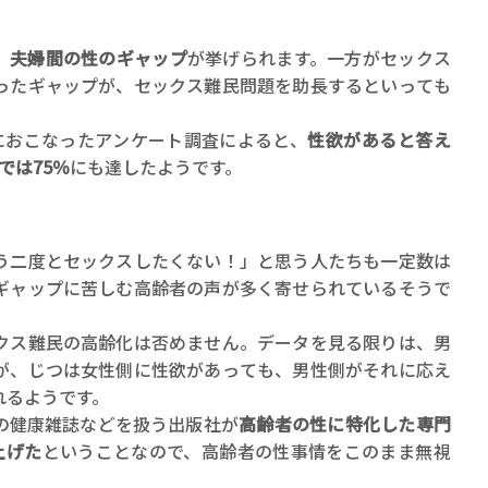
、
夫婦間の性のギャップ
が挙げられます。一方がセックス
ったギャップが、セックス難民問題を助長するといっても
象におこなったアンケート調査によると、
性欲があると答え
では75％
にも達したようです。
う二度とセックスしたくない！」と思う人たちも一定数は
ギャップに苦しむ高齢者の声が多く寄せられているそうで
クス難民の高齢化は否めません。データを見る限りは、男
が、じつは女性側に性欲があっても、男性側がそれに応え
れるようです。
の健康雑誌などを扱う出版社が
高齢者の性に特化した専門
上げた
ということなので、高齢者の性事情をこのまま無視