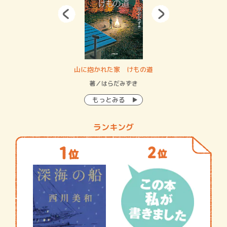
・システム
山に抱かれた家 けもの道
神
イン…
著／はらだみずき
著
もっとみる
ランキング