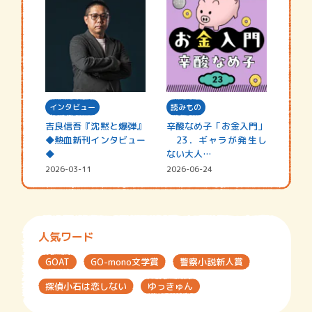
インタビュー
読みもの
吉良信吾『沈黙と爆弾』
辛酸なめ子「お金入門」
◆熱血新刊インタビュー
23．ギャラが発生し
◆
ない大人…
2026-03-11
2026-06-24
人気ワード
GOAT
GO-mono文学賞
警察小説新人賞
探偵小石は恋しない
ゆっきゅん