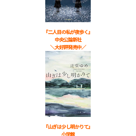
『二人目の私が夜歩く
』
中央公論新社
＼大好評発売中／
『山ぎは少し明かりて
』
小学館