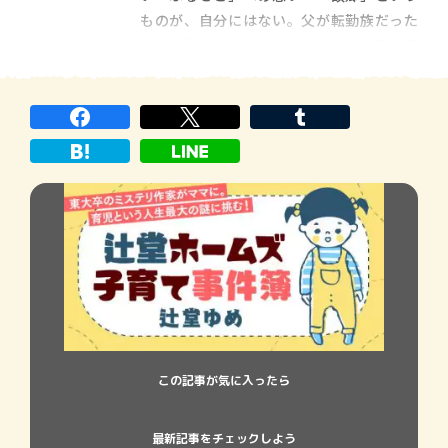
育った。偕楽園の梅
ものが、自分にはない。父が転勤族だった
ので、物心がついた頃から三年に一度は見
知らぬ土地へ移り住みながら大人になっ
た。幼馴染もいない。祭で沸き立つことも
ない。なんなら現在、母がひとりで暮らす
実家を「地元」という意識もない。テレビ
のニュースなどで、
この記事が気に入ったら
最新記事をチェックしよう