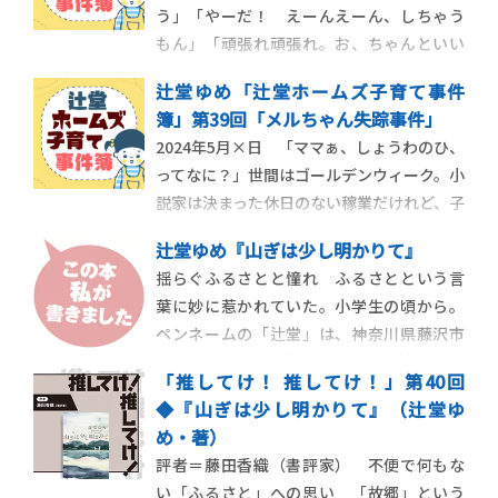
う」「やーだ！ えーんえーん、しちゃう
おかないとなぁ……だって出産当日って、言
もん」「頑張れ頑張れ。お、ちゃんといい
って
子に切ってもらえてるねぇ」「えーんえー
辻堂ゆめ「辻堂ホームズ子育て事件
ん、してないよ！（得意顔）」 幼い子ど
簿」第39回「メルちゃん失踪事件」
もの髪を、親が抱っこしたまま切ってもらえ
2024年5月×日 「ママぁ、しょうわのひ、
る理容室を、最近重宝している。頭を出す
ってなに？」世間はゴールデンウィーク。小
ところが2か所ある親子散髪ケープを用意し
説家は決まった休日のない稼業だけれど、子
てくださ
どもたちが幼稚園や保育園に通っている以
辻堂ゆめ『山ぎは少し明かりて』
上、連休はカレンダーどおりに訪れる。
揺らぐふるさとと憧れ ふるさとという言
「昭和天皇、っていう人のお誕生日だよ」
葉に妙に惹かれていた。小学生の頃から。
「しょうわてんのう、ってだれ？」「偉い
ペンネームの「辻堂」は、神奈川県藤沢市
人だよ。だから幼稚園がお休みになるんだ
にある地名だ。「出身地から名前を取っ
よ」「ふ
「推してけ！ 推してけ！」第40回
た」と取材などではよく説明する。父は横
◆『山ぎは少し明かりて』（辻堂ゆ
浜生まれ、辻堂育ち。母も神奈川育ち。つ
め・著）
まり私は二世だ。だけど０歳から９歳ま
評者＝藤田香織（書評家） 不便で何もな
で、父の転勤の都合で、私は茨城県水戸市で
い「ふるさと」への思い 「故郷」という