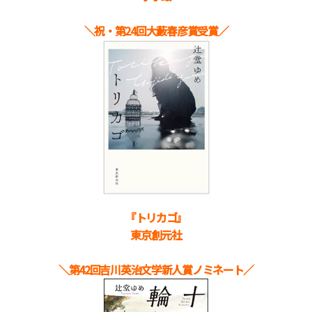
＼祝・第24回大藪春彦賞受賞／
『トリカゴ』
東京創元社
＼第42回吉川英治文学新人賞ノミネート／