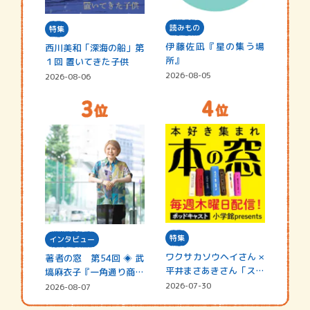
読みもの
特集
伊藤佐凪『星の集う場
西川美和「深海の船」第
所』
１回 置いてきた子供
2026-08-05
2026-08-06
特集
インタビュー
ワクサカソウヘイさん ×
著者の窓 第54回 ◈ 武
平井まさあきさん「スペ
塙麻衣子『一角通り商店
シャ…
街の…
2026-07-30
2026-08-07