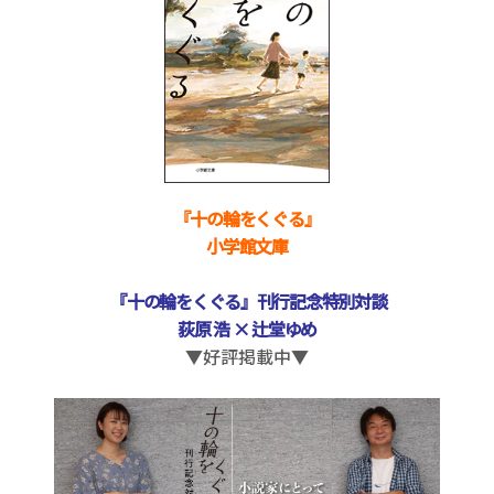
『十の輪をくぐる』
小学館文庫
『十の輪をくぐる』刊行記念特別対談
荻原 浩 × 辻堂ゆめ
▼好評掲載中▼