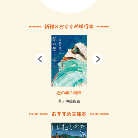
新刊＆おすすめ単行本
 二重拘束の…
星の集う場所
記憶
緒
著／伊藤佐凪
著／
おすすめ文庫本