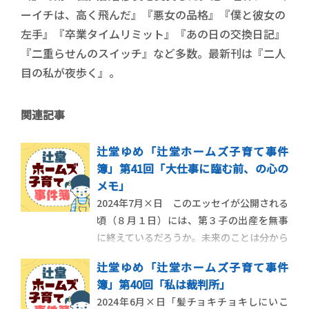
ーイチは、高く飛んだ』『悪女の品格』『僕と彼女の
左手』『卒業タイムリミット』『あの日の交換日記』
『二重らせんのスイッチ』など多数。最新刊は『二人
目の私が夜歩く』。
関連記事
辻堂ゆめ「辻堂ホームズ子育て事件
簿」第41回「大仕事に臨む前、の心の
メモ」
2024年7月×日 このエッセイが公開される
頃（８月１日）には、第３子の出産を無事
に終えているだろうか。未来のことは分から
ない。そうであってほしい、とは思う。先
辻堂ゆめ「辻堂ホームズ子育て事件
日、出産前後の互いの仕事の調整について
簿」第40回「私は裁判所」
夫婦で話し合う機会があった。「万が一に
2024年6月×日「髪チョキチョキしにいこ
備えて、俺もできるだけ仕事の稼働を抑えて