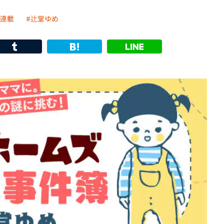
連載
辻堂ゆめ