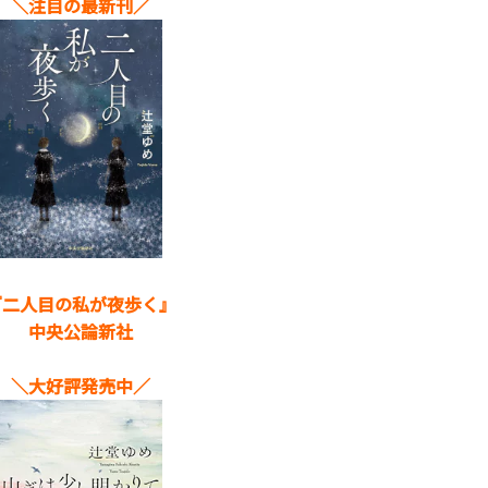
＼注目の最新刊／
『二人目の私が夜歩く
』
中央公論新社
＼大好評発売中／