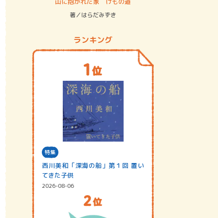
ステム
山に抱かれた家 けもの道
神無島
著／はらだみずき
著／あさ
ランキング
特集
西川美和「深海の船」第１回 置い
てきた子供
2026-08-06