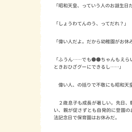
「昭和天皇、っていう人のお誕生日
「しょうわてんのう、ってだれ？」
「偉い人だよ。だから幼稚園がお休
「ふうん……でも●●ちゃんもえら
ときおひざグーにできるし……」
偉い人、の括りで不敬にも昭和天皇
２歳息子も成長が著しい。先日、朝
い、親が促さずとも自発的に登園の
法記念日で保育園はお休みだ。