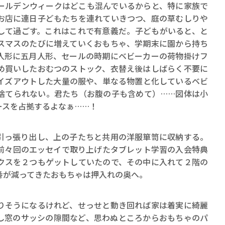
ルデンウィークはどこも混んでいるからと、特に家族で
お店に連日子どもたちを連れていきつつ、庭の草むしりや
して過ごす。これはこれで有意義だ。子どもがいると、と
スマスのたびに増えていくおもちゃ、学期末に園から持ち
人形に五月人形、セールの時期にベビーカーの荷物掛けフ
め買いしたおむつのストック、衣替え後はしばらく不要に
イズアウトした大量の服や、単なる物置と化しているベビ
捨てられない。君たち（お腹の子も含めて）……図体は小
ースを占拠するよなぁ……！
っ張り出し、上の子たちと共用の洋服箪笥に収納する。
前々回のエッセイで取り上げたタブレット学習の入会特典
クスを２つもゲットしていたので、その中に入れて２階の
番が減ってきたおもちゃは押入れの奥へ。
そうになるけれど、せっせと動き回れば家は着実に綺麗
し窓のサッシの隙間など、思わぬところからおもちゃのパ