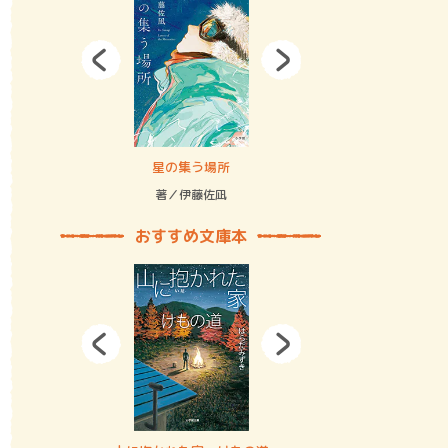
拘束の…
星の集う場所
記憶とツリ
著／伊藤佐凪
著／何 致
おすすめ文庫本