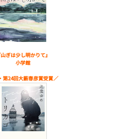
『山ぎは少し明かりて
』
小学館
・第24回大藪春彦賞受賞／