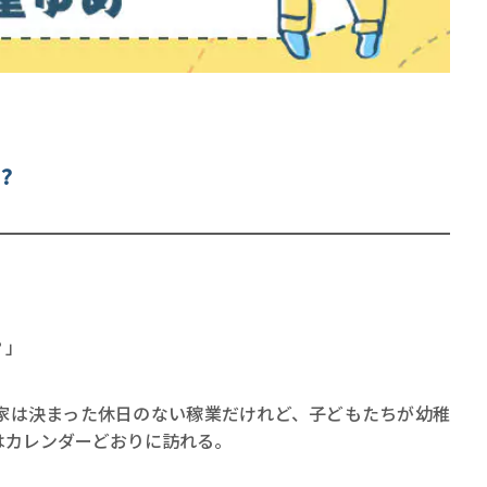
?
賞金稼ぎスリーサム！ 二重
著／川瀬七緒
？」
は決まった休日のない稼業だけれど、子どもたちが幼稚
はカレンダーどおりに訪れる。