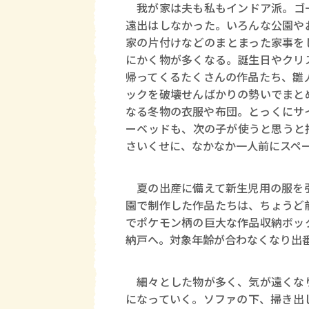
我が家は夫も私もインドア派。ゴー
遠出はしなかった。いろんな公園や
家の片付けなどのまとまった家事を
にかく物が多くなる。誕生日やクリ
帰ってくるたくさんの作品たち、雛
ックを破壊せんばかりの勢いでまと
なる冬物の衣服や布団。とっくにサ
ーベッドも、次の子が使うと思うと
さいくせに、なかなか一人前にスペ
夏の出産に備えて新生児用の服を引
園で制作した作品たちは、ちょうど
でポケモン柄の巨大な作品収納ボッ
納戸へ。対象年齢が合わなくなり出
細々とした物が多く、気が遠くなり
になっていく。ソファの下、掃き出