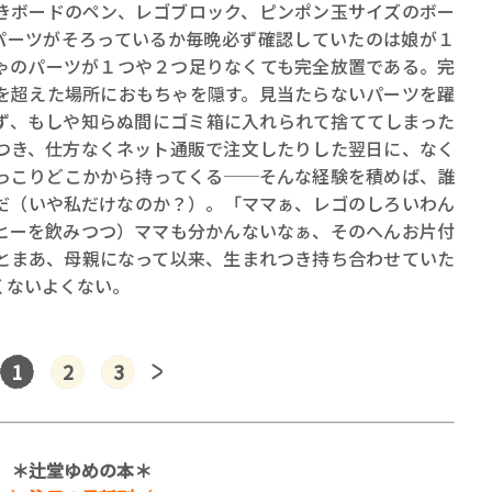
きボードのペン、レゴブロック、ピンポン玉サイズのボー
パーツがそろっているか毎晩必ず確認していたのは娘が１
ゃのパーツが１つや２つ足りなくても完全放置である。完
を超えた場所におもちゃを隠す。見当たらないパーツを躍
ず、もしや知らぬ間にゴミ箱に入れられて捨ててしまった
つき、仕方なくネット通販で注文したりした翌日に、なく
っこりどこかから持ってくる──そんな経験を積めば、誰
だ（いや私だけなのか？）。「ママぁ、レゴのしろいわん
ヒーを飲みつつ）ママも分かんないなぁ、そのへんお片付
とまあ、母親になって以来、生まれつき持ち合わせていた
くないよくない。
1
2
3
＊辻堂ゆめの本＊