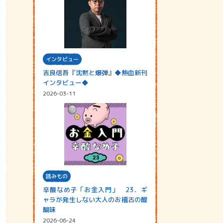
インタビュー
吉良信吾『沈黙と爆弾』◆熱血新刊
インタビュー◆
2026-03-11
読みもの
辛酸なめ子「お金入門」 23．ギ
ャラが発生しない大人のお稽古の醍
醐味
2026-06-24