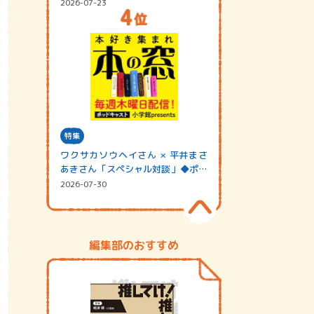
2026-07-23
特集
ワクサカソウヘイさん × 平井まさ
あきさん「スペシャル対談」◆ポッ
ドキャスト…
2026-07-30
編集部のおすすめ