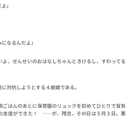
ロボット・イン・ザ・シ
だよ」
著／デボラ・イン…
みになるんだよ」
いよ、せんせいのおはなしちゃんときけるし、すわってる
に対抗しようとする４歳娘である。
ごはんのあとに保育園のリュックを初めてひとりで背負
お支度ができた！ ……が、残念。その日は５月３日。憲