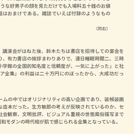
ような好男子の顔を見ただけでも入場料五十銭のお値
話はおまけである。雑誌でいえば付録のようなもの
（同右）
講演会がはねた後、鈴木たちは書店を招待しての宴会を
り、有力書店の挨拶まわりありで、連日睡眠時間二、三時
小学館の全国的知名度と信頼度が、一気に上がった」と社
ア全集』の利益は二十万円にのぼったから、大成功だっ
ームの中ではオリジナリティの高い企画であり、装幀装画
な造本だった。生方敏郎の考えが反映されているのか、セ
社会観察、文明批評、ビジュアル重視の世態風俗描写まで
昭和モダンの時代相が肌で感じられる全集となっている。