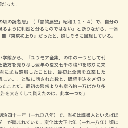
頃だった。
頃の読者層」（「書物展望」昭和１２・４）で、自分の
見るように判然と分るものではない」と断りながら、一番
一冊『東京初上り』だったと、嬉しそうに回想している。
小学館から、「ユウモア全集」の中の一つとして刊
た数万を売り尽し翌年の夏又七千の検印を取りに来
君に尤も感服したことは、最初此全集を立案した
宜しい。」と私に話された数と、購読申込を〆切っ
ったことだ。最初の思惑よりも寧ろ約一万ばかり多
広告を大きくして貰えたのは、此本一つだ」
治四十一年（一九〇八年）で、当初は読書人といえばほ
学」が読まれていた。変化は大正七年（一九一八年）頃に