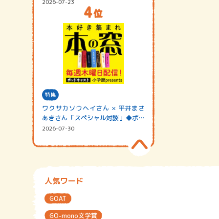
2026-07-23
特集
ワクサカソウヘイさん × 平井まさ
あきさん「スペシャル対談」◆ポッ
ドキャスト…
2026-07-30
人気ワード
GOAT
GO-mono文学賞