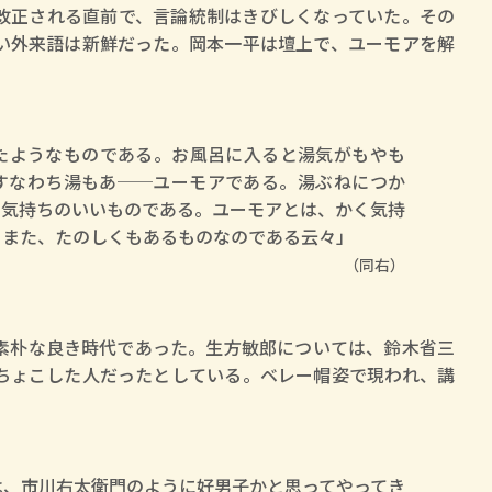
改正される直前で、言論統制はきびしくなっていた。その
い外来語は新鮮だった。岡本一平は壇上で、ユーモアを解
たようなものである。お風呂に入ると湯気がもやも
すなわち湯もあ──ユーモアである。湯ぶねにつか
に気持ちのいいものである。ユーモアとは、かく気持
、また、たのしくもあるものなのである云々」
（同右）
朴な良き時代であった。生方敏郎については、鈴木省三
ちょこした人だったとしている。ベレー帽姿で現われ、講
は、市川右太衛門のように好男子かと思ってやってき