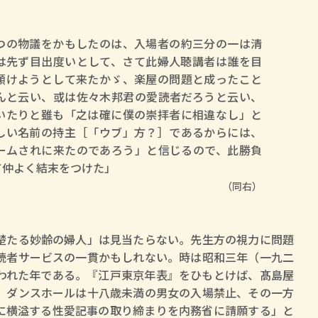
ロボット・イン・ザ・シ
著／デボラ・イン…
つの物議をかもしたのは、入場者の約三分の一は清
は先ず目出度いとして、さて此婦人聴講者は誰を目
傾けようとして来たかゞ、楽屋の問題と成ったこと
んと云い、或は佐々木邦君の愛読者だろうと云い、
いたりと雖も「之は確に僕の崇拝者に相違なし」と
しい名前の持主［「ウブ」方？］であるからには、
ームされに来たのであろう」と信じるので、此勝負
て仲よく結末をつけた」
（同右）
たる妙齢の婦人」は見当たらない。先生方の視力に問題
読者サービスの一貫かもしれない。時は昭和三年（一九二
われた年である。『江戸東京年表』をひもとけば、髙島屋
、ダンスホールは十八歳未満の男女の入場禁止、その一方
に横溢する性愛記事の取り締まりを内務省に請願する」と