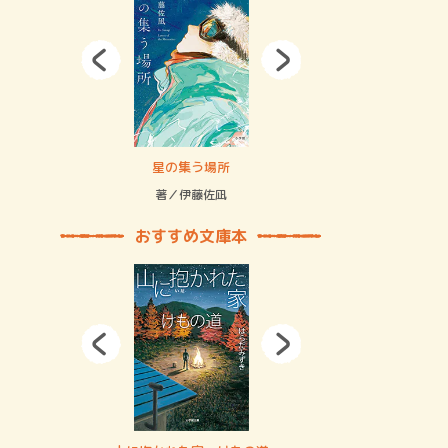
拘束の…
星の集う場所
記憶とツリ
著／伊藤佐凪
著／何 致
おすすめ文庫本