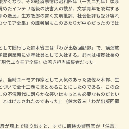
暖かくなり、その経済事情は昭和四年（一九二九年）頃ま
覚めたインテリ階級の読書人の数が、文学青年を凌駕する
平の逸民」生方敏郎の書く文明批評、社会批評も受け容れ
ユウモア全集』の読者層もこのあたりが中心だったのでは
して随行した鈴木省三は『わが出版回顧録』で、講演旅
学館創業時に少年社員として入社する。鈴木は相賀社長の
『現代ユウモア全集』の若き担当編集者だった。
は、当時ユーモア作家として人気のあった故佐々木邦、生
とづいて全十二巻にまとめることにしたのである。この企
この不況時代に朗らかな笑いはもっとも必要なものだとい
」とはげまされたのであった」（鈴木省三『わが出版回顧
彦が壇上で喋り出すと、すぐに臨検の警察官が「注意」