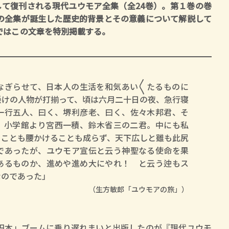
として復刊される現代ユウモア全集（全24巻）。第１巻の巻
の全集が誕生した歴史的背景とその意義について解説して
ではこの文章を特別掲載する。
なぎらせて、日本人の生活を和気あい〳〵たるものに
懸けの人物が打揃って、頃は六月二十日の夜、急行寝
一行五人、曰く、堺利彦老、曰く、佐々木邦君、そ
、小学館より宮西一積、鈴木省三の二君。中にも私
ることも腰かけることも成らず、天下広しと雖も此尻
であったが、ユウモア宣伝と云う神聖なる使命を果
あるものか、進めや進め大にやれ！ と云う迚もス
なのであった」
（生方敏郎「ユウモアの旅」）
本」ブームに乗り遅れまいと出版したのが『現代ユウモ