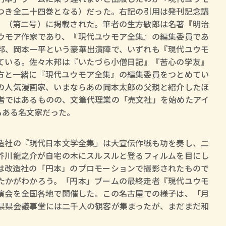
つき全二十四巻となる）だった。右記の引用は発刊記念講
」（第二号）に掲載された。筆者の生方敏郎は名著『明治
ウモア作家であり、『現代ユウモア全集』の編集委員であ
邦、岡本一平という豪華出演陣で、いずれも『現代ユウモ
ている。佐々木邦は『いたづら小僧日記』『苦心の学友』
方と一緒に『現代ユウモア全集』の編集委員をつとめてい
賞金稼ぎスリーサム！ 二重
の人気漫画家、いまならあの岡本太郎の父親と紹介したほ
者ではあるものの、文筆代理業の「売文社」を始めたアイ
著／川瀬七緒
もある名文家だった。
造社の『現代日本文学全集』は大宣伝作戦も功を奏し、二
芥川龍之介が自宅の木にスルスルと登るフィルムを目にし
は改造社の「円本」のプロモーションで撮影されたもので
たかがわかろう。「円本」ブームの最終走者『現代ユウモ
演会を全国各地で開催した。この名古屋での様子は、「月
県県会議事堂には二千人の観客が集まったが、まだまだ和