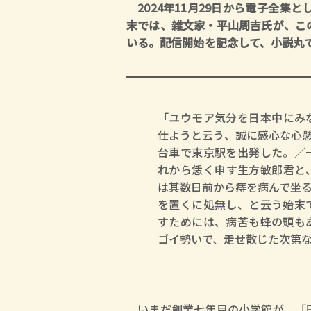
2024年11月29日から電子全集
末では、雑文家・平山周吉氏が、こ
いる。配信開始を記念して、小説丸
「ユウモア気分を日本中にみ
仕ようと云う、誠に感心な心
台車で東京駅を出発した。／
れから恁く申す生方敏郎君と
は其数日前から痔を病んで坐
を置くに処無し、と云う始末
すためには、病苦も蜂の頭も
ゴイ勢いで、走せ散じた次第
いまだ創業七年目の小学館が、「円