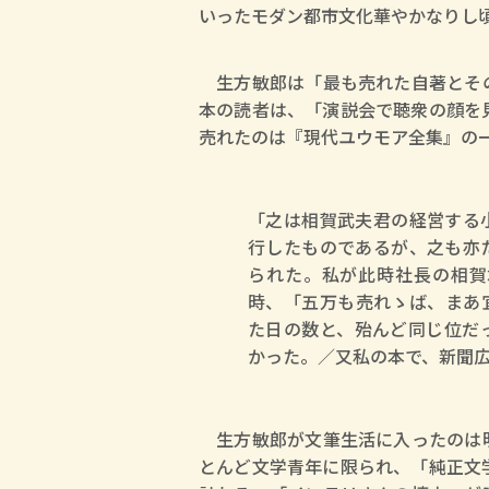
いったモダン都市文化華やかなりし
生方敏郎は「最も売れた自著とその
本の読者は、「演説会で聴衆の顔を
売れたのは『現代ユウモア全集』の
「之は相賀武夫君の経営する
行したものであるが、之も亦
られた。私が此時社長の相賀
時、「五万も売れゝば、まあ
た日の数と、殆んど同じ位だ
かった。／又私の本で、新聞
生方敏郎が文筆生活に入ったのは明
とんど文学青年に限られ、「純正文