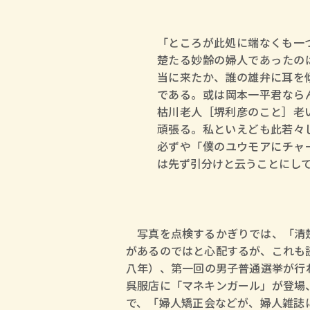
「ところが此処に端なくも一
楚たる妙齢の婦人であったの
当に来たか、誰の雄弁に耳を
である。或は岡本一平君なら
枯川老人［堺利彦のこと］老
頑張る。私といえども此若々
必ずや「僕のユウモアにチャ
は先ず引分けと云うことにし
写真を点検するかぎりでは、「清楚
があるのではと心配するが、これも
八年）、第一回の男子普通選挙が行
呉服店に「マネキンガール」が登場
で、「婦人矯正会などが、婦人雑誌