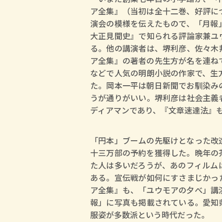
ア全集』（当初は全十二巻、好評に
演会の模様を伝えたもので、「月報
大正見聞史』で知られる評論家兼ユ
る。他の講演者は、堺利彦、佐々木
ア全集』の著者の先生方が名を連ね
などで人気の明朗小説の作家で、生
た。岡本一平は朝日新聞でお馴染み
うが通りがいい。堺利彦は社会主義
ディアマンであり、『文章速達法』
「円本」ブームの先駆けとなった改
十三万部の予約を獲得した。晩年の
た人は多いだろうが、あのフィルム
ある。宣伝戦が如何にすさまじかっ
ア全集』も、「ユウモアの夕べ」講
報」に写真も掲載されている。愛知
服姿が多数派という時代だった。