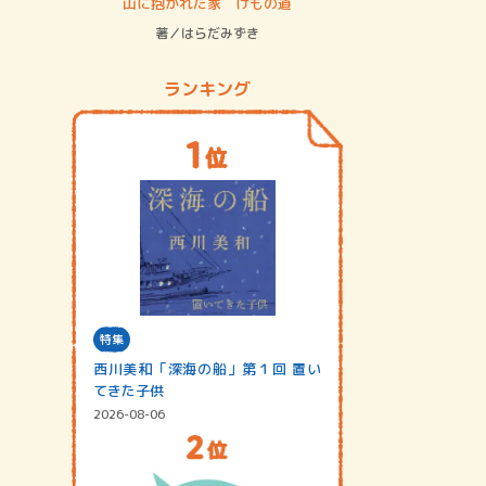
ステム
山に抱かれた家 けもの道
神無島
著／はらだみずき
著／あさ
ランキング
特集
西川美和「深海の船」第１回 置い
てきた子供
2026-08-06