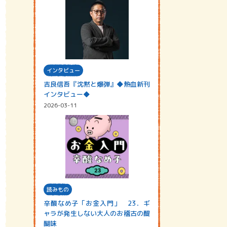
インタビュー
吉良信吾『沈黙と爆弾』◆熱血新刊
インタビュー◆
2026-03-11
読みもの
辛酸なめ子「お金入門」 23．ギ
ャラが発生しない大人のお稽古の醍
醐味