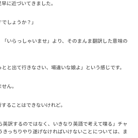
ロボット・イン・ザ・シ
足早に近づいてきました。
著／デボラ・イン…
すでしょうか？」
u?〟 は、「いらっしゃいませ」より、そのまんま翻訳した意味の
っとと出て行きなさい、場違いな娘よ」という感じです。
ません。
行することはできないけれど。
ら英訳するのではなく、いきなり英語で考えて喋る」チャ
うきっちりやり遂げなければいけないことについては、ま