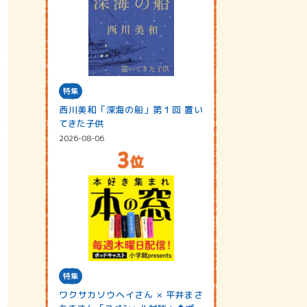
特集
西川美和「深海の船」第１回 置い
てきた子供
2026-08-06
特集
ワクサカソウヘイさん × 平井まさ