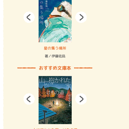
拘束の…
星の集う場所
記憶とツリ
著／伊藤佐凪
著／何 致
おすすめ文庫本