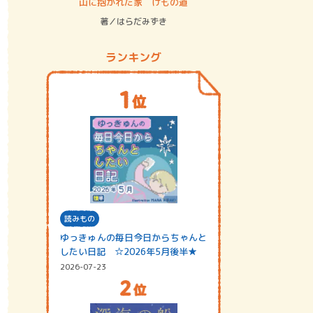
ステム
山に抱かれた家 けもの道
神無島
著／はらだみずき
著／あさ
ランキング
読みもの
ゆっきゅんの毎日今日からちゃんと
したい日記 ☆2026年5月後半★
2026-07-23