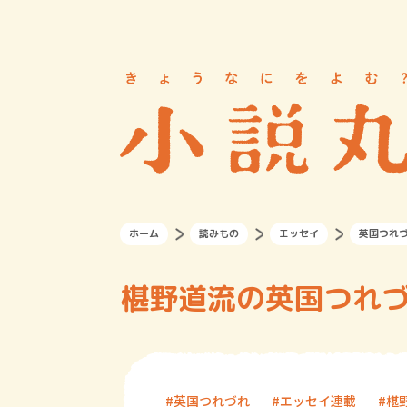
ホーム
読みもの
エッセイ
英国つれ
椹野道流の英国つれづ
英国つれづれ
エッセイ連載
椹