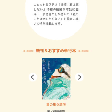
大ヒットミステリ『探偵小石は恋
しない』待望の続編が本誌に登
場！ まさきとしかさんの「私の
ことは話したくない」も前号に続
いて特別掲載します。
新刊＆おすすめ単行本
 二重拘束の…
星の集う場所
記憶
緒
著／伊藤佐凪
著／