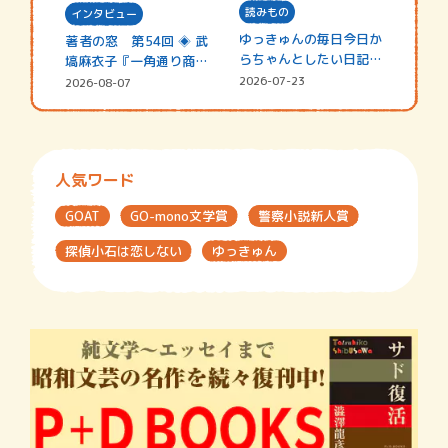
読みもの
インタビュー
ゆっきゅんの毎日今日か
著者の窓 第54回 ◈ 武
らちゃんとしたい日記
塙麻衣子『一角通り商店
☆202…
街の…
2026-07-23
2026-08-07
人気ワード
GOAT
GO-mono文学賞
警察小説新人賞
探偵小石は恋しない
ゆっきゅん