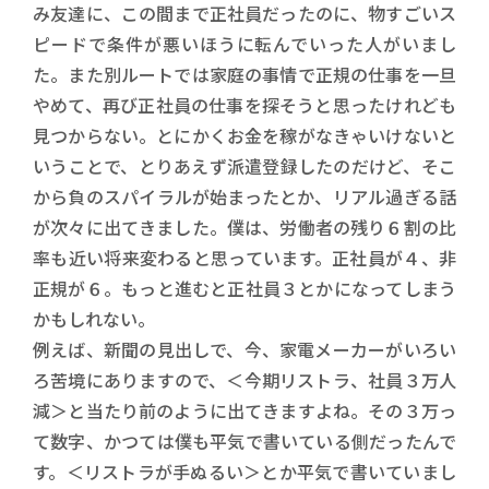
み友達に、この間まで正社員だったのに、物すごいス
ピードで条件が悪いほうに転んでいった人がいまし
た。また別ルートでは家庭の事情で正規の仕事を一旦
やめて、再び正社員の仕事を探そうと思ったけれども
見つからない。とにかくお金を稼がなきゃいけないと
いうことで、とりあえず派遣登録したのだけど、そこ
から負のスパイラルが始まったとか、リアル過ぎる話
が次々に出てきました。僕は、労働者の残り６割の比
率も近い将来変わると思っています。正社員が４、非
正規が６。もっと進むと正社員３とかになってしまう
かもしれない。
例えば、新聞の見出しで、今、家電メーカーがいろい
ろ苦境にありますので、＜今期リストラ、社員３万人
減＞と当たり前のように出てきますよね。その３万っ
て数字、かつては僕も平気で書いている側だったんで
す。＜リストラが手ぬるい＞とか平気で書いていまし