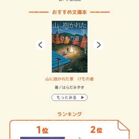
おすすめ文庫本
・システム
山に抱かれた家 けもの道
神
イン…
著／はらだみずき
著
もっとみる
ランキング