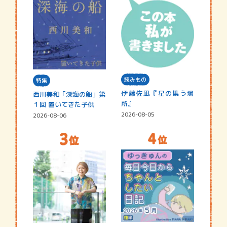
読みもの
特集
伊藤佐凪『星の集う場
西川美和「深海の船」第
所』
１回 置いてきた子供
2026-08-05
2026-08-06