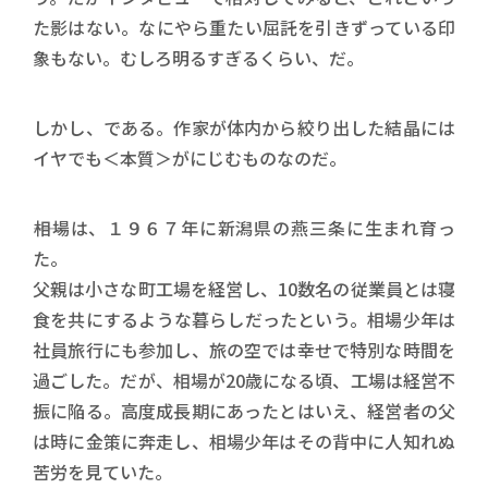
た影はない。なにやら重たい屈託を引きずっている印
象もない。むしろ明るすぎるくらい、だ。
しかし、である。作家が体内から絞り出した結晶には
イヤでも＜本質＞がにじむものなのだ。
――相場は、１９６７年に新潟県の燕三条に生まれ育っ
た。
父親は小さな町工場を経営し、10数名の従業員とは寝
食を共にするような暮らしだったという。相場少年は
社員旅行にも参加し、旅の空では幸せで特別な時間を
過ごした。だが、相場が20歳になる頃、工場は経営不
振に陥る。高度成長期にあったとはいえ、経営者の父
は時に金策に奔走し、相場少年はその背中に人知れぬ
苦労を見ていた。