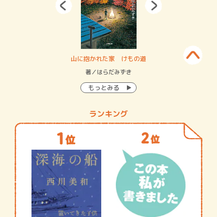
・システム
山に抱かれた家 けもの道
神
イン…
著／はらだみずき
著
もっとみる
ランキング