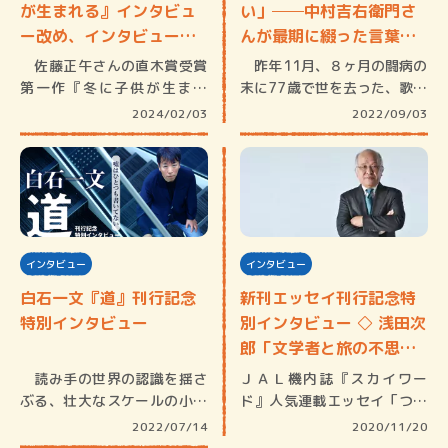
が生まれる』インタビュ
い」──中村吉右衛門さ
ー改め、インタビューふ
んが最期に綴った言葉を
うリ…
振り…
佐藤正午さんの直木賞受賞
昨年11月、８ヶ月の闘病の
第一作『冬に子供が生まれ
末に77歳で世を去った、歌舞
る』が刊行…
伎俳…
2024/02/03
2022/09/03
インタビュー
インタビュー
白石一文『道』刊行記念
新刊エッセイ刊行記念特
特別インタビュー
別インタビュー ◇ 浅田次
郎「文学者と旅の不思
議…
読み手の世界の認識を揺さ
ＪＡＬ機内誌『スカイワー
ぶる、壮大なスケールの小説
ド』人気連載エッセイ「つば
を描いて…
さよつばさ…
2022/07/14
2020/11/20