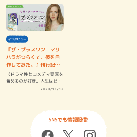
インタビュー
『ザ・プラスワン マリ
ハラがつらくて、彼を自
作してみた。』刊行記
念！著…
〈ドラマ性とコメディ要素を
含めるのが好き。人生はど…
2020/11/12
SNSでも情報配信!