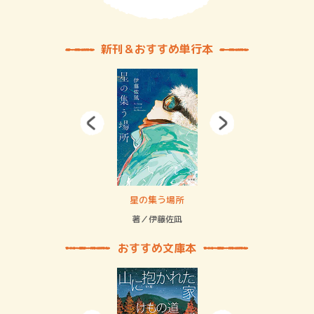
新刊＆おすすめ単行本
 二重拘束の…
星の集う場所
記憶
緒
著／伊藤佐凪
著／
おすすめ文庫本