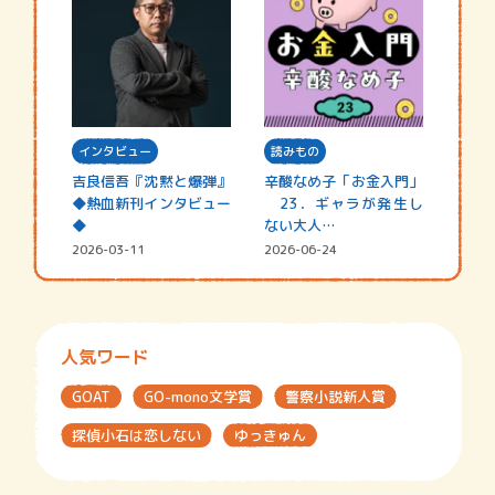
インタビュー
読みもの
吉良信吾『沈黙と爆弾』
辛酸なめ子「お金入門」
◆熱血新刊インタビュー
23．ギャラが発生し
◆
ない大人…
2026-03-11
2026-06-24
人気ワード
GOAT
GO-mono文学賞
警察小説新人賞
探偵小石は恋しない
ゆっきゅん