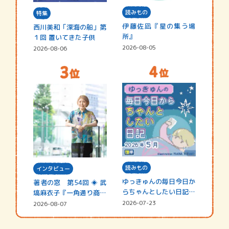
読みもの
特集
伊藤佐凪『星の集う場
西川美和「深海の船」第
所』
１回 置いてきた子供
2026-08-05
2026-08-06
読みもの
インタビュー
ゆっきゅんの毎日今日か
著者の窓 第54回 ◈ 武
らちゃんとしたい日記
塙麻衣子『一角通り商店
☆202…
街の…
2026-07-23
2026-08-07