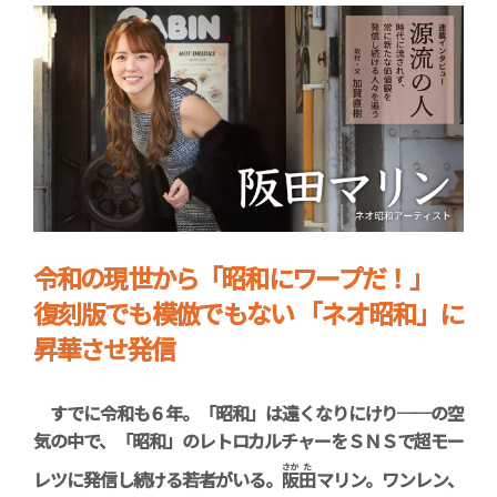
令和の現世から「昭和にワープだ！」
復刻版でも模倣でもない 「ネオ昭和」に
昇華させ発信
すでに令和も６年。「昭和」は遠くなりにけり──の空
気の中で、「昭和」のレトロカルチャーをＳＮＳで超モー
さか
た
レツに発信し続ける若者がいる。
阪
田
マリン。ワンレン、