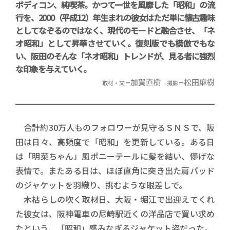
ボディコン、純喫茶。かつて一世を風靡した「昭和」の流
行を、2000（平成12）年生まれの彼女はただ単に懐古趣味
としてなぞるのではなく、現代のモードと融合させ、「ネ
オ昭和」として昇華させていく。復刻版でも模倣でもな
い、阪田のそんな「ネオ昭和」トレンドが、見る者に強烈
な印象を与えていく。
加賀直樹
松田麻樹
取材・文＝
撮影＝
合計約30万人ものフォロワーが見守るＳＮＳで、阪
田は日々、高頻度で「昭和」を更新している。ある日
は「明菜ちゃん」風ポニーテールに髪を結い、儚げな
表情で。またある日は、ほぼ直角に突き出た肩パッド
のジャケットを羽織り、挑むような眼差しで。
木枯らしの吹く取材日、大阪・堀江で出迎えてくれ
た彼女は、阪神電車の尼崎駅近くの洋品店で買い求め
たという、「昭和」感みなぎるジャケット姿だった。