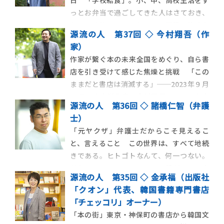
日 「学校給食」。小、中、高校生活をず
その南端に突き出た本牧エリアは、日本に
っとお弁当で過ごしてきた人はさておき、
おけるジャズやＲ＆
おそらく誰にとっても、その記憶は強く心
源流の人 第37回 ◇ 今村翔吾（作
に残るものだろう。とにかく待ち遠しかっ
家）
た人もいれば、苦痛で耐えがたかった人も
作家が繋ぐ本の未来全国をめぐり、自ら書
いるはず。そんな明暗の交錯する「学校給
店を引き受けて感じた焦燥と挑戦 「この
食」を歴史学の立場から紐解くのが、京都
ままだと書店は消滅する」──2023年９月
大学人文科学研究所
19日、直木賞作家・今村翔吾は、そんな文
源流の人 第36回 ◇ 諸橋仁智（弁護
言から始まる長文をＸ（エックス）で発信
士）
した。本の現状を危惧し、本の未来のため
「元ヤクザ」弁護士だからこそ見えるこ
に数々の提言を発信する彼の思いとは。
と、言えること この世界は、すべて地続
2017年の文壇デビュー以降、執筆活動のみ
きである。ヒトゴトなんて、何一つない。
ならず
だからこそ、ひととひととは繋がって、支
源流の人 第35回 ◇ 金承福（出版社
え合っていかなければ──。諸橋仁智の綴
「クオン」代表、韓国書籍専門書店
ったノンフィクション『元ヤクザ弁護士』
「チェッコリ」オーナー）
（彩図社）を読んでいると、そんな気持ち
「本の街」東京・神保町の書店から韓国文
にさせられる。地方の公立校の優秀な高校