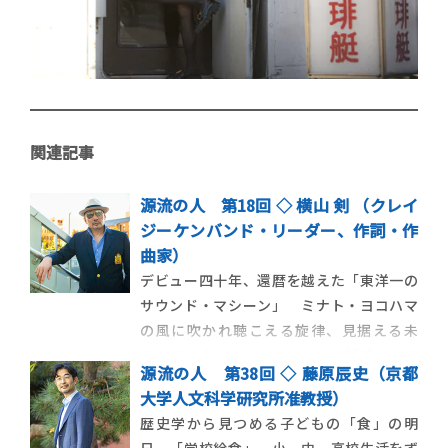
関連記事
源流の人 第18回 ◇ 横山 剣 （クレイ
ジーケンバンド・リーダー、作詞・作
曲家）
デビュー四十年、還暦を越えた「東洋一の
サウンド・マシーン」 ミナト・ヨコハマ
の風に吹かれ聴こえる旋律、見据える未
来 初の全曲カバーアルバムで新境地を開
源流の人 第38回 ◇ 藤原辰史（京都
いた〈歌うメロディー・メイカー〉は、聴
大学人文科学研究所准教授）
く者を記憶の彼方へと誘い続ける。 カモ
歴史学から見つめる子どもの「食」の明
メが蒼空を自由奔放に飛び交う、横浜港。