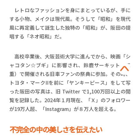
レトロなファッションを身にまとっているが、手に
する小物、メイクは現代風。そうして「昭和」を現代
風に再定義して誕生した独特の「昭和」が、阪田の提
唱する「ネオ昭和」だ。
高校卒業後、大阪芸術大学に進んでから、映画「シ
ャコタン☆ブギ」に影響され、鈴鹿サーキット（三
重）で開催される旧車ファンの祭典に参加。その時、
トヨタ・マークIIを前に「ヤンキーピース」をして写
った阪田の写真は、旧 Twitter で1,100万回以上の閲
覧を記録した。2024年１月現在、「Ｘ」のフォロワー
が19万人超、「Instagram」が８万人を超える。
不完全の中の美しさを伝えたい