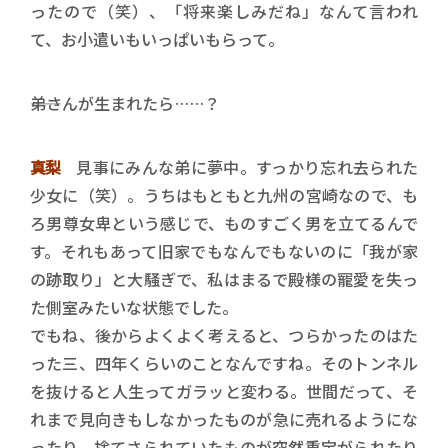
ったので（笑）、「将来楽しみだね」なんて言われ
て、お小遣いもいっぱいもらって。
――弟さんが生まれたら……？
真梨
見事にみんな弟に夢中。すっかり忘れ去られた
少女に（笑）。うちはもともと九州の宮崎なので、も
ろ男尊女卑という感じで、ものすごく男を立てるんで
す。それもあって旧家でもなんでもないのに「我が家
の跡取り」と大騒ぎで、私はまるで殿様の寵愛を失っ
た側室みたいな状態でした。
でもね、後からよくよく考えると、つらかったのはた
った三、四年くらいのことなんですね。そのトンネル
を抜けると人生ってガラッと変わる。世間だって、そ
れまで見向きもしなかったものが急に売れるようにな
ったり、捨てさられていたものが突然重宝がられたり