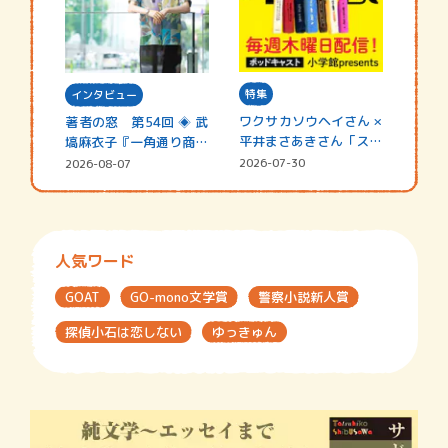
特集
インタビュー
ワクサカソウヘイさん ×
著者の窓 第54回 ◈ 武
平井まさあきさん「スペ
塙麻衣子『一角通り商店
シャ…
街の…
2026-07-30
2026-08-07
人気ワード
GOAT
GO-mono文学賞
警察小説新人賞
探偵小石は恋しない
ゆっきゅん