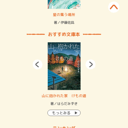
 二重拘束の…
星の集う場所
記憶
緒
著／伊藤佐凪
著／
おすすめ文庫本
・システム
山に抱かれた家 けもの道
神
イン…
著／はらだみずき
著
もっとみる