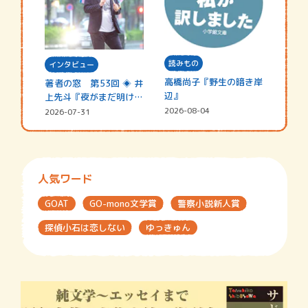
読みもの
インタビュー
高橋尚子『野生の暗き岸
著者の窓 第53回 ◈ 井
辺』
上先斗『夜がまだ明けな
い』
2026-08-04
2026-07-31
人気ワード
GOAT
GO-mono文学賞
警察小説新人賞
探偵小石は恋しない
ゆっきゅん