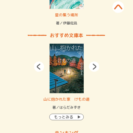
 二重拘束の…
星の集う場所
記憶
緒
著／伊藤佐凪
著／
おすすめ文庫本
・システム
山に抱かれた家 けもの道
神
イン…
著／はらだみずき
著
もっとみる
ランキング