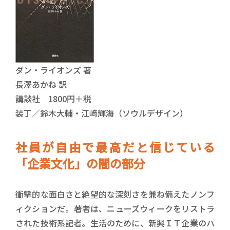
ダン・ライオンズ 著
長澤あかね 訳
講談社 1800円＋税
装丁／鈴木大輔・江﨑輝海（ソウルデザイン）
社員が自由で最高だと信じている
「企業文化」の闇の部分
衝撃的な面白さと絶望的な深刻さを兼ね備えたノンフ
ィクションだ。著者は、ニューズウィークをリストラ
された技術系記者。生活のために、新興ＩＴ企業のハ