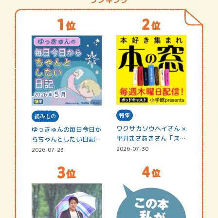
特集
読みもの
ワクサカソウヘイさん ×
ゆっきゅんの毎日今日か
平井まさあきさん「スペ
らちゃんとしたい日記
シャ…
☆202…
2026-07-30
2026-07-23