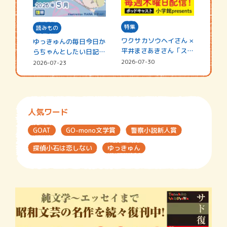
特集
読みもの
ワクサカソウヘイさん ×
ゆっきゅんの毎日今日か
平井まさあきさん「スペ
らちゃんとしたい日記
シャ…
☆202…
2026-07-30
2026-07-23
人気ワード
GOAT
GO-mono文学賞
警察小説新人賞
探偵小石は恋しない
ゆっきゅん