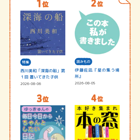
読みもの
特集
伊藤佐凪『星の集う場
西川美和「深海の船」第
所』
１回 置いてきた子供
2026-08-05
2026-08-06