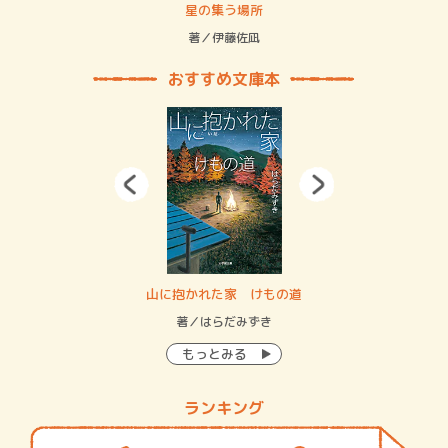
 二重拘束の…
星の集う場所
記憶
緒
著／伊藤佐凪
著／
おすすめ文庫本
・システム
山に抱かれた家 けもの道
神
イン…
著／はらだみずき
著
もっとみる
ランキング