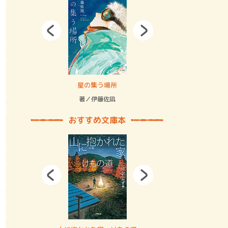
拘束の…
星の集う場所
記憶とツリ
著／伊藤佐凪
著／何 致
おすすめ文庫本