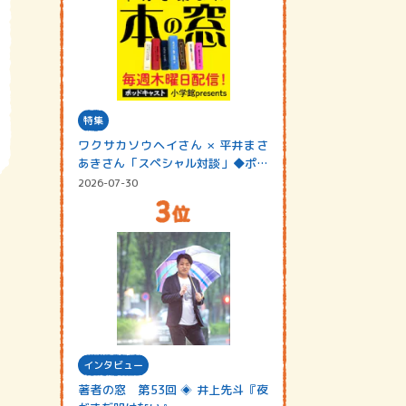
特集
ワクサカソウヘイさん × 平井まさ
あきさん「スペシャル対談」◆ポッ
ドキャスト…
2026-07-30
インタビュー
著者の窓 第53回 ◈ 井上先斗『夜