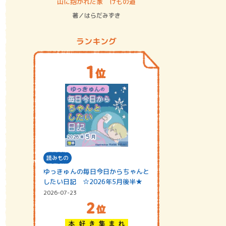
ステム
山に抱かれた家 けもの道
神無島
著／はらだみずき
著／あさ
ランキング
読みもの
ゆっきゅんの毎日今日からちゃんと
したい日記 ☆2026年5月後半★
2026-07-23