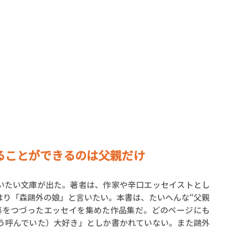
賞金稼ぎスリーサム！ 二重
著／川瀬七緒
ることができるのは父親だけ
いたい文庫が出た。著者は、作家や辛口エッセイストとし
はり「森鷗外の娘」と言いたい。本書は、たいへんな“父親
慕をつづったエッセイを集めた作品集だ。どのページにも
う呼んでいた）大好き」としか書かれていない。また鷗外