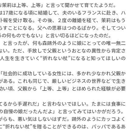
ロボット・イン・ザ・シ
お茉莉は上等、上等」と言って聞かせて育てたようだ。
著／デボラ・イン…
は17歳になる頃に結婚して、夫のいるフランスに赴き、ハ
訃報を受け取る。その後、２度の離婚を経て、茉莉はもう
らすことになる。父への思慕はつのるばかり。そしてつい
外の何ものでもない」と言い切るほどになったのだ。
」と言ったが、何も森鷗外のように娘にとっての唯一無二
ない。ただ、手放しで父親というおとなの異性から肯定さ
人生を生きていく“折れない杖”になると知ってほしいの
「社会的に成功している女性には、多かれ少なかれ父親か
がある。これも同じで、厳しいビジネスの世界などで生き
幼い頃、父親から「上等、上等」とほめられた経験が必要
てるから手遅れだ」と言わないでほしい。たまには食事に
の自慢の娘だったんだよ」と言ってみてはいかがだろう。
がらも、悪い気はしないはずだ。鷗外のようにカッコよく
に“折れない杖”を贈ることができるのは、パッパであるあ