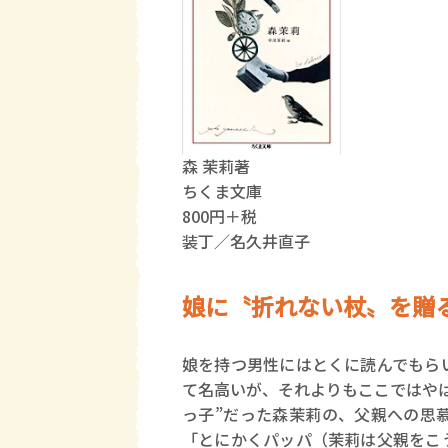
森 茉莉著
ちくま文庫
800円＋税
装丁／名久井直子
娘に〝折れない杖〟を贈
娘を持つ男性にはとくに読んでもら
て名高いが、それよりもここではや
っ子”だった森茉莉の、父親への思
「とにかくパッパ（茉莉は父親をこ