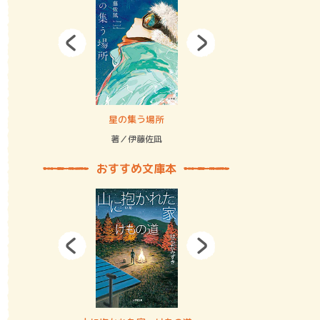
拘束の…
星の集う場所
記憶とツリ
著／伊藤佐凪
著／何 致
おすすめ文庫本