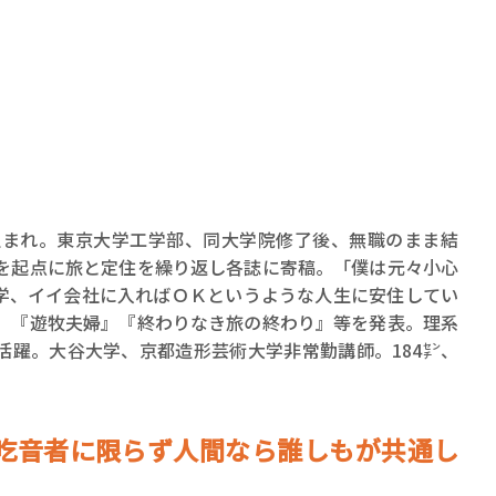
ロボット・イン・ザ・シ
著／デボラ・イン…
京生まれ。東京大学工学部、同大学院修了後、無職のまま結
アを起点に旅と定住を繰り返し各誌に寄稿。「僕は元々小心
学、イイ会社に入ればＯＫというような人生に安住してい
み、『遊牧夫婦』『終わりなき旅の終わり』等を発表。理系
活躍。大谷大学、京都造形芸術大学非常勤講師。184㌢、
吃音者に限らず人間なら誰しもが共通し