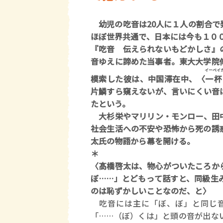
幼児の吃音は20人に１人の割合で
ほぼ世界共通で、日本には今も１０
『吃音 伝えられないもどかしさ』
音ゆえに諦めた当事者。東大大学院
イーベイ
模索した彼は、中国滞在中、〈
一杯
片鱗すら窺えないが、言いにくい音
たという。
大杉栄やマリリン・モンロー、田中
社会生活への不安や恐怖から死の誘
太氏の物語から幕を開ける。
＊
〈髙橋啓太は、物心がついたころか
ぼ……」とどもって話すと、同級生
のは恥ずかしいことなのだ、と〉
吃音には主に「ぼ、ぼ」と同じ
「……（ぼ）くは」と頭の音が出な