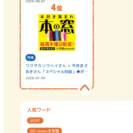
2026-08-07
特集
ワクサカソウヘイさん × 平井まさ
あきさん「スペシャル対談」◆ポッ
ドキャスト…
2026-07-30
人気ワード
GOAT
GO-mono文学賞