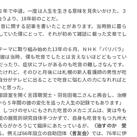
年で中退。一度は人生を生きる意味を見失いかけた。３
うより、18年前のことだ。
吃音に関する記事を書いたことがあります。当時旅に暮ら
していた僕にとって、それが初めて雑誌に載った文章でし
テーマに取り組み始めた13年の６月、ＮＨＫ『バリバラ』
彼は当時、僕も吃音でしたとは言えないほどどもってい
だったり、症状にブレがあるのも吃音の難しさなんです。
たけれど、そのひと月後には札幌の新人看護師の男性が吃
自分がテレビに出ることで吃音に悩む人の力になれればと
いと思った。
談室を開く言語聴覚士・羽佐田竜二さんと再会し、治療
から５年間の彼の変化を追った人生の記録でもあります」
しつけのせいにもされた吃音のメカニズムは、実は今も
能の器質的研究自体手つかずで、自身も吃音をもつ九州大
氏らがかろうじて臨床にあたっているが、
〈治すのか 受
る。例えば66年設立の自助団体
〈言友会〉
では、76年に伊