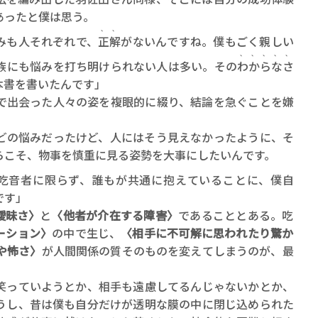
あったと僕は思う。
、、
みも人それぞれで、
正解
がないんですね。僕もごく親しい
、、、、、
族にも悩みを打ち明けられない人は多い。その
わからなさ
本書を書いたんです」
出会った人々の姿を複眼的に綴り、結論を急ぐことを嫌
どの悩みだったけど、人にはそう見えなかったように、そ
らこそ、物事を慎重に見る姿勢を大事にしたいんです。
吃音者に限らず、誰もが共通に抱えていることに、僕自
です」
曖昧さ〉
と
〈他者が介在する障害〉
であることとある。吃
ーション〉
の中で生じ、
〈相手に不可解に思われたり驚か
や怖さ〉
が人間関係の質そのものを変えてしまうのが、最
笑っていようとか、相手も遠慮してるんじゃないかとか、
うし、昔は僕も自分だけが透明な膜の中に閉じ込められた