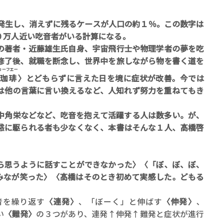
発生し、消えずに残るケースが人口の約１％。この数字は
０万人近い吃音者がいる計算になる。
の著者・近藤雄生氏自身、宇宙飛行士や物理学者の夢を吃
修了後、就職を断念し、世界中を旅しながら物を書く道を
カーフエー
珈琲
〉とどもらずに言えた日を境に症状が改善。今では
は他の言葉に言い換えるなど、人知れず努力を重ねてもき
角栄などなど、吃音を抱えて活躍する人は数多い。が、
惑に駆られる者も少なくなく、本書はそんな１人、髙橋啓
ら思うように話すことができなかった〉〈「ぼ、ぼ、ぼ、
みなが笑った〉〈髙橋はそのとき初めて実感した。どもる
音を繰り返す
〈連発〉
、「ぼーく」と伸ばす
〈伸発〉
、
い
〈難発〉
の３つがあり、連発↑伸発↑難発と症状が進行