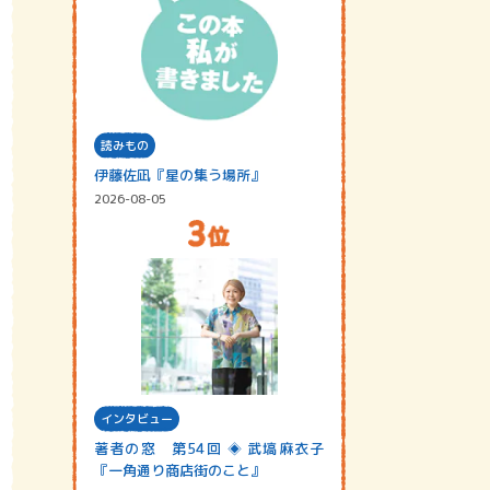
読みもの
伊藤佐凪『星の集う場所』
2026-08-05
インタビュー
著者の窓 第54回 ◈ 武塙麻衣子
『一角通り商店街のこと』