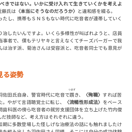
べきではない。いかに受け入れて生きていくかを考えよ
近藤氏は
〈本当にそうなのだろうか〉
と違和感を綴る。
ったし、携帯もＳＮＳもない時代に吃音者が連帯していく
。
治したいんですよ。いくら多様性が叫ばれようと、店員
当事者で、僕もテリヤキと言えなくてチーズバーガーで我
んは治す派、菊池さんは受容派と、吃音者同士でも意見が
見る姿勢
つまず
羽佐田氏自身、警官時代に吃音で
躓
き、
〈殉職〉
すれば苦
た。やがて言語聴覚士に転じ、
〈流暢性形成法〉
をベース
問歯科医の傍ら吃音者の就労支援団体を立ち上げた竹内俊
んだ技師など、考え方はそれぞれに違う。
和期に多数登場した怪しげな治療法の話にも触れましたけ
法を編み出した羽佐田さん同様、そこには自分の成功体験