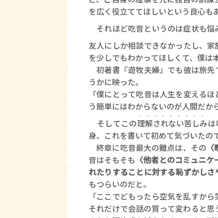
を広く役立ててほしいという良心も
それほど吃音というのは症状も悩
友人にしか相談できなかったし、家
を少しでもわかってほしくて、僕は
初著書『遊牧夫婦』でも彼は旅先で
うかに映った。
「僕にとって吃音は人生を変えるほ
う簡単にはわからないのが人間だか
、、、、、、、、、
そしてこの
理解されない苦しみ
は
身、これを書いて初めて気づいたの
終章に吃音最大の難点は、その
〈
音はそもそも
〈他者とのコミュニケ
れたりすることに対する恥ずかしさ
もつらいのだと。
「ここでどもったら空気を乱すから
それだけで会話の質って変わると思