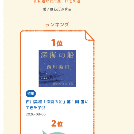
ステム
山に抱かれた家 けもの道
神無島
著／はらだみずき
著／あさ
ランキング
特集
西川美和「深海の船」第１回 置い
てきた子供
2026-08-06