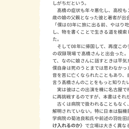
しがちだという。
髙橋の症状も年々悪化し、高校も２
歳の娘の父親となった彼と著者が出会
「僕は03年に旅に出る前、やはり
し、物を書くことで生きる道を模索
た。
そして08年に帰国して、再度この
の収録現場で髙橋さんと出会った。
て、なのに娘さんに話すときは平気
僕自身は死のうとまでは思わなかっ
音を苦に亡くなられたこともあり、
言う髙橋さんのことをもっと知りた
実は彼はこの出演を機に名古屋で相
に再挑戦するのですが、本書はそれ
古くは病院で扱われることもなく、
解明されていない。特に日本は脳機
学病院の菊池良和氏や前述の羽佐田
け入れるのか〉
で立場は大きく異な