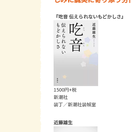
『吃音 伝えられないもどかしさ』
1500円+税
新潮社
装丁／新潮社装幀室
近藤雄生