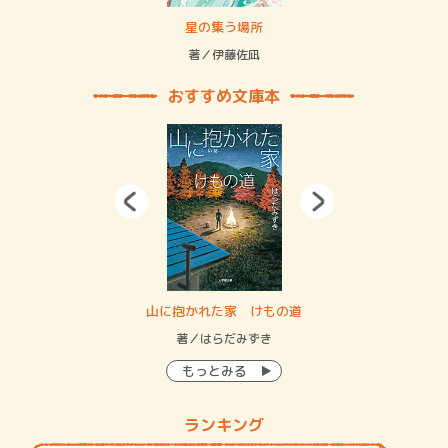
賞金稼ぎスリーサム！ 二重拘束の…
星の集う場所
記憶
緒
著／伊藤佐凪
著／
おすすめ文庫本
・システム
山に抱かれた家 けもの道
神
イン…
著／はらだみずき
著
もっとみる
ランキング