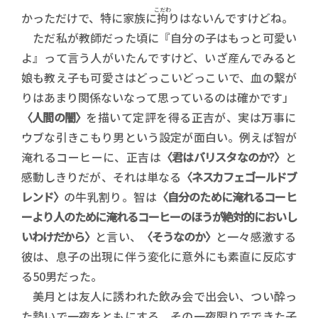
こだわ
かっただけで、特に家族に
拘
りはないんですけどね。
ただ私が教師だった頃に『自分の子はもっと可愛い
よ』って言う人がいたんですけど、いざ産んでみると
娘も教え子も可愛さはどっこいどっこいで、血の繋が
りはあまり関係ないなって思っているのは確かです」
〈人間の闇〉
を描いて定評を得る正吉が、実は万事に
ウブな引きこもり男という設定が面白い。例えば智が
淹れるコーヒーに、正吉は
〈君はバリスタなのか?〉
と
感動しきりだが、それは単なる
〈ネスカフェゴールドブ
レンド〉
の牛乳割り。智は
〈自分のために淹れるコーヒ
ーより人のために淹れるコーヒーのほうが絶対的においし
いわけだから〉
と言い、
〈そうなのか〉
と一々感激する
彼は、息子の出現に伴う変化に意外にも素直に反応す
る50男だった。
美月とは友人に誘われた飲み会で出会い、つい酔っ
た勢いで一夜をともにする。その一夜限りでできた子