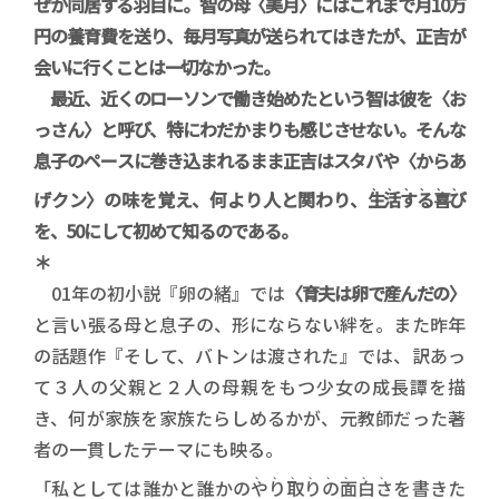
ぜか同居する羽目に。智の母〈美月〉にはこれまで月10万
円の養育費を送り、毎月写真が送られてはきたが、正吉が
会いに行くことは一切なかった。
最近、近くのローソンで働き始めたという智は彼を〈お
っさん〉と呼び、特にわだかまりも感じさせない。そんな
息子のペースに巻き込まれるまま正吉はスタバや〈からあ
、、、、、、
げクン〉の味を覚え、何より人と関わり、
生活する喜び
を、50にして初めて知るのである。
＊
01年の初小説『卵の緒』では
〈育夫は卵で産んだの〉
と言い張る母と息子の、形にならない絆を。また昨年
の話題作『そして、バトンは渡された』では、訳あっ
て３人の父親と２人の母親をもつ少女の成長譚を描
き、何が家族を家族たらしめるかが、元教師だった著
者の一貫したテーマにも映る。
、、、、、、、、
「私としては誰かと誰かの
やり取りの面白さ
を書きた