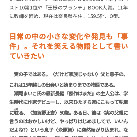
スト10第1位や「王様のブランチ」BOOK大賞。11年
に教師を辞め、現在は奈良県在住。159.5㌢、O型。
日常の中の小さな変化や発見も「事
件」。それを笑える物語として書い
ていきたい
実の子ではある。〈だけど家族じゃない〉父と息子の、
、、、、、
これは25年越しの出会いと
始まりまで
の物語である。
瀬尾まいこ氏の最新長編『傑作はまだ』の主人公は、学
生時代に作家デビューし、以来ひたすら家にこもって執筆
ふけ
に
耽
る、〈加賀野正吉〉50歳。ある日、彼は〈実の父親に
言うのはおかしいけど、やっぱりはじめましてで、いいん
だよね?〉という息子〈永原智〉に突然転がり込まれ、な