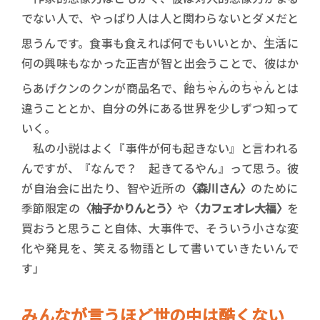
でない人で、やっぱり人は人と関わらないとダメだと
、、
思うんです。食事も食えれば何でもいいとか、
生活
に
何の興味もなかった正吉が智と出会うことで、彼はか
、、、、、、、、
らあげクンのクンが商品名で、
飴ちゃんのちゃん
とは
違うこととか、自分の外にある世界を少しずつ知って
いく。
私の小説はよく『事件が何も起きない』と言われる
んですが、『なんで？ 起きてるやん』って思う。彼
が自治会に出たり、智や近所の
〈森川さん〉
のために
季節限定の
〈柚子かりんとう〉
や
〈カフェオレ大福〉
を
買おうと思うこと自体、大事件で、そういう小さな変
化や発見を、笑える物語として書いていきたいんで
す」
みんなが言うほど世の中は酷くない