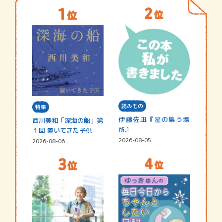
読みもの
特集
伊藤佐凪『星の集う場
西川美和「深海の船」第
所』
１回 置いてきた子供
2026-08-05
2026-08-06