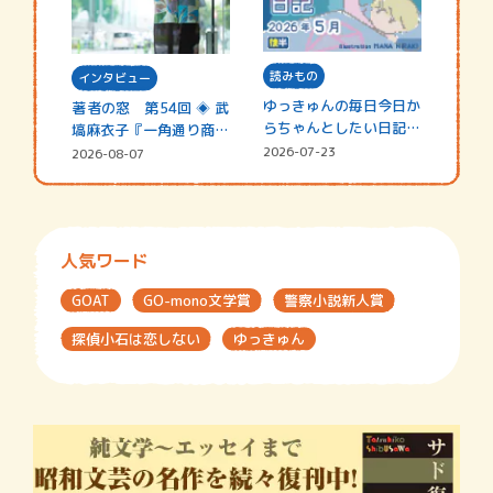
読みもの
インタビュー
ゆっきゅんの毎日今日か
著者の窓 第54回 ◈ 武
らちゃんとしたい日記
塙麻衣子『一角通り商店
☆202…
街の…
2026-07-23
2026-08-07
人気ワード
GOAT
GO-mono文学賞
警察小説新人賞
探偵小石は恋しない
ゆっきゅん