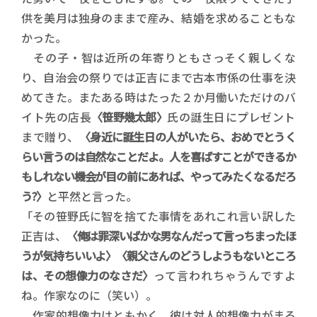
供を美月は独身のままで産み、結婚を求めることもな
かった。
その子・智は近所の年寄りともさっそく親しくな
り、自治会の祭りでは正吉にまで古本市係の仕事を決
めてきた。またある時はたった２か月働いただけのバ
イト先の店長
〈笹野幾太郎〉
氏の誕生日にプレゼント
まで贈り、
〈身近に誕生日の人がいたら、おめでとうく
らい言うのは自然なことだよ。人を喜ばすことができるか
もしれない機会が目の前にあれば、やってみたくなるだろ
う?〉
と平然と言った。
「その笹野氏に智を捨てた事情をあれこれ言い訳した
正吉は、
〈俺は罪深いばかな男なんだって言っちまったほ
うが気持ちいいよ〉〈親父さんのどうしようもないところ
は、その想像力のなさだ〉
って言われちゃうんですよ
ね。作家なのに（笑い）。
作家的想像力はともかく、彼は対人的想像力がまる