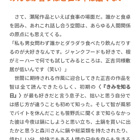
さて、瀬尾作品といえば食事の場面だ。誰かと食卓
を囲み、あれこれ話し合う空間は、あらゆる人間関係
の原点にも思えてくる。
「私も男女問わず誰かとダラダラ食べたり飲んだりす
るのが大好きなんです。ジャンクフードも好きで、根
がミーハーで何でも試してみるところは、正吉同様敷
居が低いんです（笑い）」
世間に期待される作風に迎合してきた正吉の作品を
智は全て読んできたらしく、初期の
〈『きみを知る
日』〉
が最も好きだと言う息子と、拙いと思う自分で
は感じ方が違うことも初めて知った。そして智が風邪
でバイトを休んだことも笹野氏に聞くまで知らなかっ
た彼は今夜は鍋にしようと思い立ち、土鍋を買いに出
たかと思うと森川さんに鍋や総菜類を持たされたり、
煩わしい分、愉快でもある人情の只中を自らも生きる