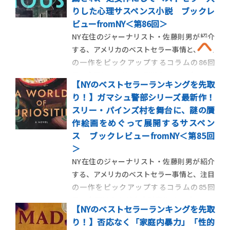
介します。 ＜第87回＞二人の女性の運命を
りした心理サスペンス小説 ブックレ
変えた赤いクロコのハイヒー […]
ビューfromNY＜第86回＞
NY在住のジャーナリスト・佐藤則男が紹介
する、アメリカのベストセラー事情と、注目
の一作をピックアップするコラムの86回
目。今回はアメリカで影響力のあるブックク
【NYのベストセラーランキングを先取
ラブで取り上げられて話題となった、若い
り！】ガマシュ警部シリーズ最新作！
女性の突然死動画からストーリーがはじま
スリー・パインズ村を舞台に、謎の贋
るアナ・レイエズの処女小説を紹介しま
作絵画をめぐって展開するサスペン
す。 ＜第86回＞7年前に別れ […]
ス ブックレビューfromNY＜第85回
＞
NY在住のジャーナリスト・佐藤則男が紹介
する、アメリカのベストセラー事情と、注目
の一作をピックアップするコラムの85回
目。今回はカナダ人小説家ルイーズ・ペニ
【NYのベストセラーランキングを先取
ーの代表作、ケベック州警察の警部アルマ
り！】否応なく「家庭内暴力」「性的
ン・ガマシュを主人公とする推理小説シリ