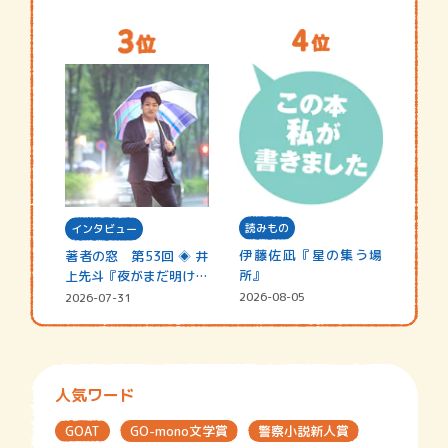
読みもの
インタビュー
伊藤佐凪『星の集う場
著者の窓 第53回 ◈ 井
所』
上先斗『夜がまだ明けな
い』
2026-08-05
2026-07-31
人気ワード
GOAT
GO-mono文学賞
警察小説新人賞