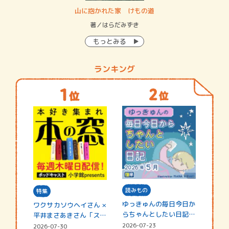
・システム
山に抱かれた家 けもの道
神
イン…
著／はらだみずき
著
もっとみる
ランキング
読みもの
特集
ゆっきゅんの毎日今日か
ワクサカソウヘイさん ×
らちゃんとしたい日記
平井まさあきさん「スペ
☆202…
シャ…
2026-07-23
2026-07-30