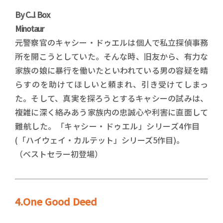
By C.J. Box
Minotaur
元警察官のキャシー・ドゥエルは個人で私立探偵事務
所を開こうとしていた。そんな時、旧友から、有力な
家族の娘に暴行を働いたといわれている男の容疑を晴
らすのを助けてほしいと頼まれ、引き受けてしまっ
た。そして、真実を探ろうとするキャシーの試みは、
複雑に深く絡みあう家族内の忠誠心や利害に直面して
難航した。「キャシー・ドゥエル」シリーズ4作目
(「ハイウェイ・カルテット」シリーズ5作目)。
（ベストセラー初登場）
4.One Good Deed