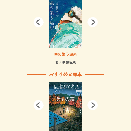
 二重拘束の…
星の集う場所
記憶
緒
著／伊藤佐凪
著／
おすすめ文庫本