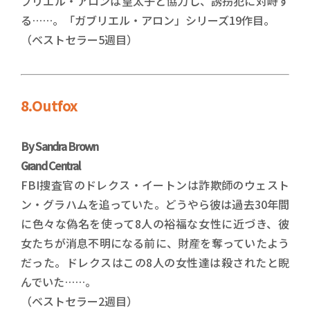
ブリエル・アロンは皇太子と協力し、誘拐犯に対峙す
る……。「ガブリエル・アロン」シリーズ19作目。
（ベストセラー5週目）
8.Outfox
By Sandra Brown
Grand Central
FBI捜査官のドレクス・イートンは詐欺師のウェスト
ン・グラハムを追っていた。どうやら彼は過去30年間
に色々な偽名を使って8人の裕福な女性に近づき、彼
女たちが消息不明になる前に、財産を奪っていたよう
だった。ドレクスはこの8人の女性達は殺されたと睨
んでいた……。
（ベストセラー2週目）