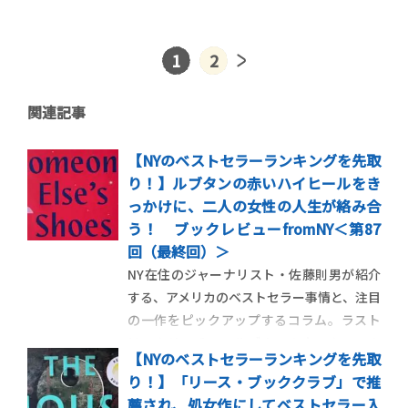
1
2
関連記事
【NYのベストセラーランキングを先取
り！】ルブタンの赤いハイヒールをき
っかけに、二人の女性の人生が絡み合
う！ ブックレビューfromNY＜第87
回（最終回）＞
NY在住のジャーナリスト・佐藤則男が紹介
する、アメリカのベストセラー事情と、注目
の一作をピックアップするコラム。ラスト
は、クリスチャンルブタンの赤いクロコの
【NYのベストセラーランキングを先取
ハイヒールを軸に、女性たちの絆とパワー
り！】「リース・ブッククラブ」で推
を描く、ジョジョ・モイーズの最新作を紹
薦され、処女作にしてベストセラー入