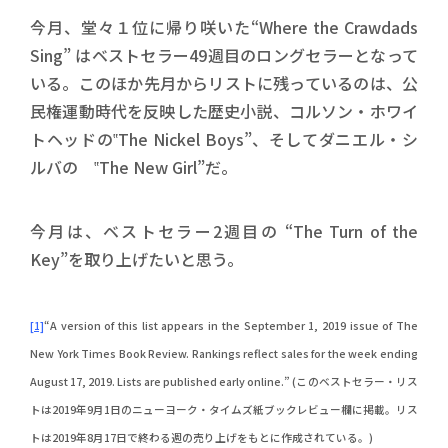
今月、堂々１位に帰り咲いた“Where the Crawdads
Sing” はベストセラー49週目のロングセラーとなって
いる。このほか先月からリストに残っているのは、公
民権運動時代を反映した歴史小説、コルソン・ホワイ
トヘッドの‟The Nickel Boys”、そしてダニエル・シ
ルバの ‟The New Girl”だ。
今月は、ベストセラー2週目の “The Turn of the
Key”を取り上げたいと思う。
[1]
“A version of this list appears in the September 1, 2019 issue of The
New York Times Book Review. Rankings reflect sales for the week ending
August 17, 2019. Lists are published early online.” (このベストセラー・リス
トは2019年9月1日のニューヨーク・タイムズ紙ブックレビュー欄に掲載。リス
トは2019年8月17日で終わる週の売り上げをもとに作成されている。)