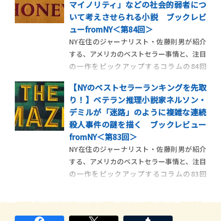
マイノリティ」などの社会的弱者につ
ーズの最新作を紹介します。 ＜第85回＞
いて考えさせられる小説 ブックレビ
「謎の贋作絵画」をめぐって展 […]
ューfromNY＜第84回＞
NY在住のジャーナリスト・佐藤則男が紹介
する、アメリカのベストセラー事情と、注目
の一作をピックアップするコラムの84回
目。ベストセラー作家のジョディ・ピコー
【NYのベストセラーランキングを先取
と、性的マイノリティの人権擁護の活動家ジ
り！】ベテラン推理小説家ネルソン・
ェニファー・フィニィ・ボイランがタッグ
デミルが「迷路」のように複雑な連続
を組んで、重いテーマを描いた作品を紹介し
殺人事件の謎を描く ブックレビュー
ます。 ＜第84回＞家庭内 […]
fromNY＜第83回＞
NY在住のジャーナリスト・佐藤則男が紹介
する、アメリカのベストセラー事情と、注目
の一作をピックアップするコラムの83回
目。ニューヨーク市警の元刑事で、FBIを退
職させられたばかりの主人公、ジョン・コ
ーリーのパラノイア的な、独りよがりで極