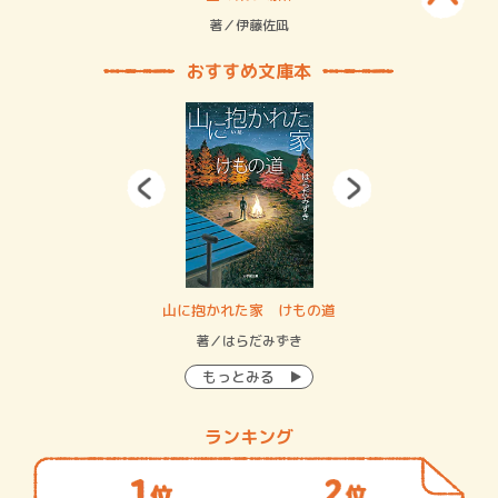
緒
著／伊藤佐凪
著／
おすすめ文庫本
・システム
山に抱かれた家 けもの道
神
イン…
著／はらだみずき
著
もっとみる
ランキング