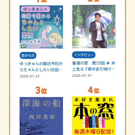
インタビュー
読みもの
著者の窓 第53回 ◈ 井
ゆっきゅんの毎日今日か
上先斗『夜がまだ明けな
らちゃんとしたい日記
い』
☆202…
2026-07-31
2026-07-23