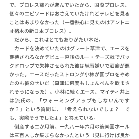
で、プロレス離れが進んでいたから、国際プロレス、
個々のエピソードはおさえていたけれどテレビを見る
ことはあまりなかった（一番熱心に見たのはアントニ
オ猪木の新日本プロレス）。
だから、これはとてもありがたい本だ。
カードを決めていたのはグレート草津で、エースを
期待されるなかデビュー直後のルー・テーズ戦でバッ
クドロップで失神させられた彼は練習嫌いで酒癖が悪
かった。エースだったストロング小林が国プロをやめ
たのも彼のせいだ（草津に何度もしょんべんを飲まさ
れそうになった）。小林に続くエース、マイティ井上
は流氏の、「ウォーミングアップもしないんです
か？」という質問に、「考えられないでしょ？ で
も、実際そうでしたよ」と答えている。
倒産する二か月前、一九八一年六月の後楽園ホール
は三百人しか集まらなかったという（見に行けば良か