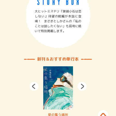
大ヒットミステリ『探偵小石は恋
しない』待望の続編が本誌に登
場！ まさきとしかさんの「私の
ことは話したくない」も前号に続
いて特別掲載します。
新刊＆おすすめ単行本
 二重拘束の…
星の集う場所
記憶