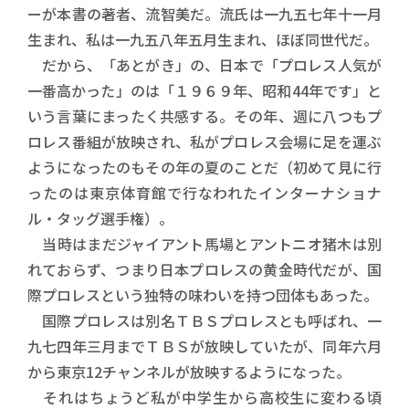
ーが本書の著者、流智美だ。流氏は一九五七年十一月
生まれ、私は一九五八年五月生まれ、ほぼ同世代だ。
だから、「あとがき」の、日本で「プロレス人気が
一番高かった」のは「１９６９年、昭和44年です」と
いう言葉にまったく共感する。その年、週に八つもプ
ロレス番組が放映され、私がプロレス会場に足を運ぶ
ようになったのもその年の夏のことだ（初めて見に行
ったのは東京体育館で行なわれたインターナショナ
ル・タッグ選手権）。
当時はまだジャイアント馬場とアントニオ猪木は別
れておらず、つまり日本プロレスの黄金時代だが、国
際プロレスという独特の味わいを持つ団体もあった。
国際プロレスは別名ＴＢＳプロレスとも呼ばれ、一
九七四年三月までＴＢＳが放映していたが、同年六月
から東京12チャンネルが放映するようになった。
それはちょうど私が中学生から高校生に変わる頃