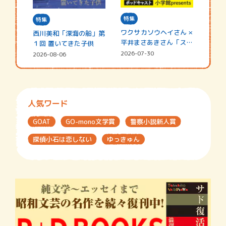
特集
特集
ワクサカソウヘイさん ×
西川美和「深海の船」第
平井まさあきさん「スペ
１回 置いてきた子供
シャ…
2026-07-30
2026-08-06
人気ワード
GOAT
GO-mono文学賞
警察小説新人賞
探偵小石は恋しない
ゆっきゅん