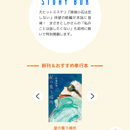
大ヒットミステリ『探偵小石は恋
しない』待望の続編が本誌に登
場！ まさきとしかさんの「私の
ことは話したくない」も前号に続
いて特別掲載します。
新刊＆おすすめ単行本
賞金稼ぎスリーサム！ 二重拘束の…
星の集う場所
記憶