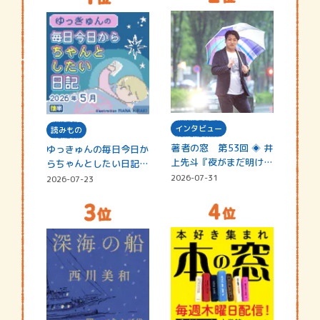
インタビュー
読みもの
著者の窓 第53回 ◈ 井
ゆっきゅんの毎日今日か
上先斗『夜がまだ明けな
らちゃんとしたい日記
い』
☆202…
2026-07-31
2026-07-23