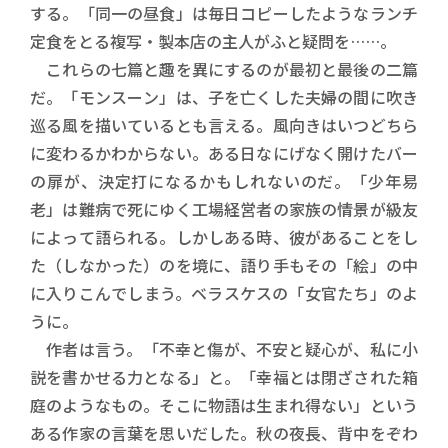
する。「同一の昼食」は毎日コピーしたようなランチ
定食をとる複写・製本店の主人がふと疑問を……。
これらの七篇と趣を異にするのが最初と最後の二篇
だ。「モンスーン」は、子を亡くした夫婦の間に吹き
巡る風を描いているとも言える。風向きはいつどちら
に変わるかわからない。ある日なにげなく開けたバー
の扉が、決定打になるかもしれないのだ。「少年易
老」は難病で死にゆく工場経営者の家族の情景が級友
によって語られる。しかしある時、彼があることをし
た（しなかった）のを境に、語り手もその「絵」の中
に入りこんでしまう。ベラスケスの「女官たち」のよ
うに。
作者は言う。「不幸と傷が、不安と疑心が、私に小
説を書かせる力となる」と。「幸福とは閉ざされた箱
庭のようなもの。そこに物語は生まれ得ない」という
ある作家の言葉を思いだした。秋の夜長、背中をぞわ