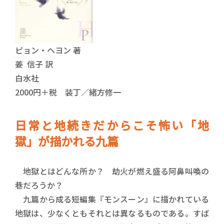
ピョン・ヘヨン 著
姜 信子 訳
白水社
2000円＋税 装丁／緒方修一
日常と地続きだからこそ怖い「地
獄」が描かれる九篇
地獄とはどんな所か？ 劫火が燃え盛る阿鼻叫喚の
巷だろうか？
九篇から成る短編集『モンスーン』に描かれている
地獄は、少なくともそれとは異なるものである。すば