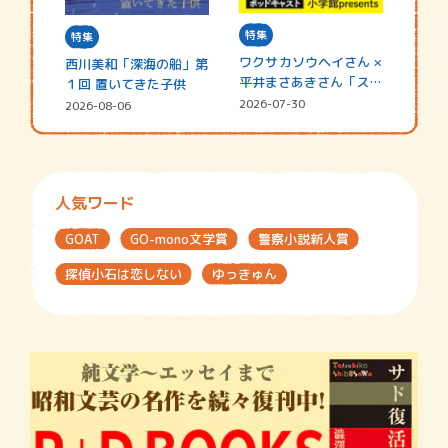
特集
特集
ワクサカソウヘイさん ×
西川美和「深海の船」第
平井まさあきさん「スペ
１回 置いてきた子供
シャ…
2026-07-30
2026-08-06
人気ワード
GOAT
GO-mono文学賞
警察小説新人賞
探偵小石は恋しない
ゆっきゅん