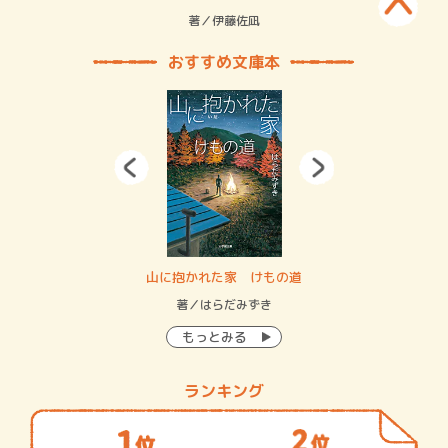
緒
著／伊藤佐凪
著／
おすすめ文庫本
・システム
山に抱かれた家 けもの道
神
イン…
著／はらだみずき
著
もっとみる
ランキング