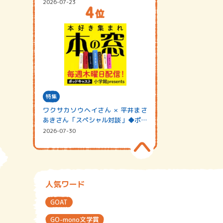
2026-07-23
特集
ワクサカソウヘイさん × 平井まさ
あきさん「スペシャル対談」◆ポッ
ドキャスト…
2026-07-30
人気ワード
GOAT
GO-mono文学賞