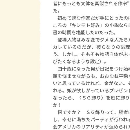
者にもっとも文体を真似される作家
た。
初めて読む作家だが手にとったのは
ころの「キシモト好み」の小説なら
書の時間を堪能したのだった。
登場人物はみな変でダメな人たちだ
カレているのだが、彼らなりの論理
う。しかし、そもそも物語自体がぶ
びたくなるような設定）。
四十歳になった男が日記をつけ始め
頭を悩ませながらも、おおむね平穏
いと思っているけれど、金がない。
れる。娘が欲しがっているプレゼン
なったら、〈ＳＧ飾り〉を庭に飾り
か！
何ですか？ ＳＧ飾りって。読者に
し、幸せに満ちたパーティが行われ
会アメリカのリアリティが込められ