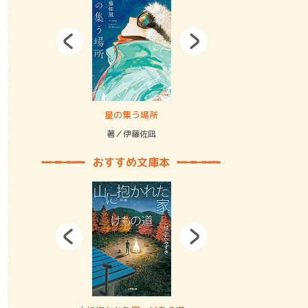
拘束の…
星の集う場所
記憶とツリ
著／伊藤佐凪
著／何 致
おすすめ文庫本