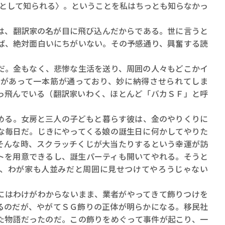
ロボット・イン・ザ・シ
”として知られる〉。ということを私はちっとも知らなかっ
著／デボラ・イン…
、翻訳家の名が目に飛び込んだからである。世に言うと
ば、絶対面白いにちがいない。その予感通り、興奮する読
。金もなく、悲惨な生活を送り、周囲の人々もどこかイ
があって一本筋が通っており、妙に納得させられてしま
っ飛んでいる（翻訳家いわく、ほとんど「バカＳＦ」と呼
る。女房と三人の子どもと暮らす彼は、金のやりくりに
な毎日だ。じきにやってくる娘の誕生日に何かしてやりた
そんな時、スクラッチくじが大当たりするという幸運が訪
トを用意できるし、誕生パーティも開いてやれる。そうと
、わが家も人並みだと周囲に見せつけてやろうじゃない
はわけがわからないまま、業者がやってきて飾りつけを
るのだが、やがてＳＧ飾りの正体が明らかになる。移民社
た物語だったのだ。この飾りをめぐって事件が起こり、一