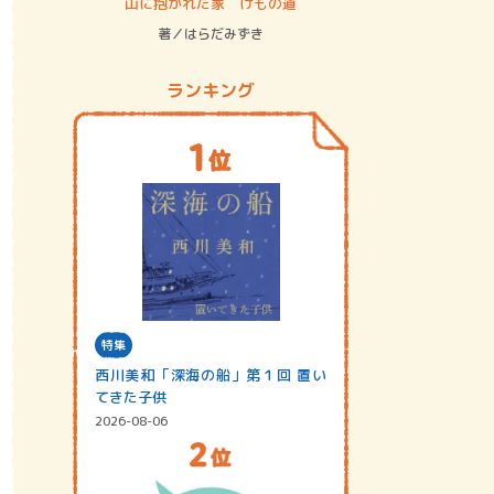
ステム
山に抱かれた家 けもの道
神無島
著／はらだみずき
著／あさ
ランキング
特集
西川美和「深海の船」第１回 置い
てきた子供
2026-08-06