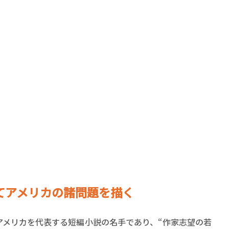
賞金稼ぎスリーサム！ 二重
著／川瀬七緒
てアメリカの諸問題を描く
メリカを代表する短編小説の名手であり、“作家志望の若