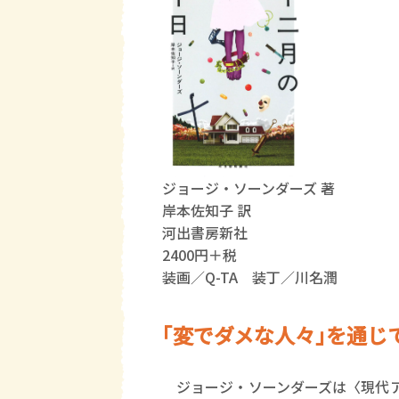
ジョージ・ソーンダーズ 著
岸本佐知子 訳
河出書房新社
2400円＋税
装画／Q-TA 装丁／川名潤
｢変でダメな人々｣を通じ
ジョージ・ソーンダーズは〈現代ア