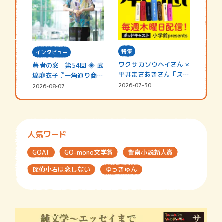
特集
インタビュー
ワクサカソウヘイさん ×
著者の窓 第54回 ◈ 武
平井まさあきさん「スペ
塙麻衣子『一角通り商店
シャ…
街の…
2026-07-30
2026-08-07
人気ワード
GOAT
GO-mono文学賞
警察小説新人賞
探偵小石は恋しない
ゆっきゅん