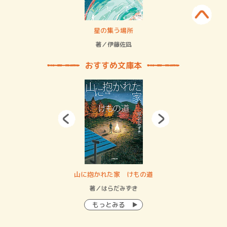
 二重拘束の…
星の集う場所
記憶
緒
著／伊藤佐凪
著／
おすすめ文庫本
・システム
山に抱かれた家 けもの道
神
イン…
著／はらだみずき
著
もっとみる