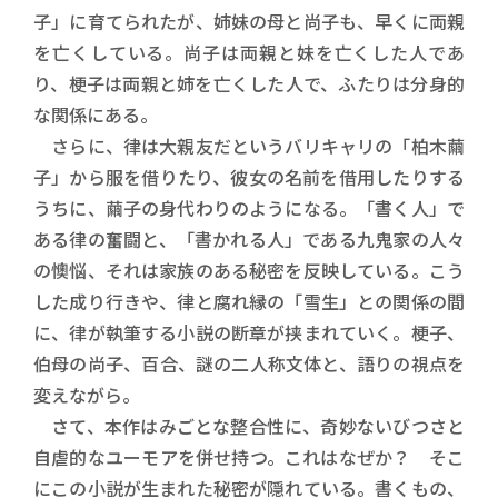
子」に育てられたが、姉妹の母と尚子も、早くに両親
を亡くしている。尚子は両親と妹を亡くした人であ
り、梗子は両親と姉を亡くした人で、ふたりは分身的
な関係にある。
さらに、律は大親友だというバリキャリの「柏木繭
子」から服を借りたり、彼女の名前を借用したりする
うちに、繭子の身代わりのようになる。「書く人」で
ある律の奮闘と、「書かれる人」である九鬼家の人々
の懊悩、それは家族のある秘密を反映している。こう
した成り行きや、律と腐れ縁の「雪生」との関係の間
に、律が執筆する小説の断章が挟まれていく。梗子、
伯母の尚子、百合、謎の二人称文体と、語りの視点を
変えながら。
さて、本作はみごとな整合性に、奇妙ないびつさと
自虐的なユーモアを併せ持つ。これはなぜか？ そこ
にこの小説が生まれた秘密が隠れている。書くもの、