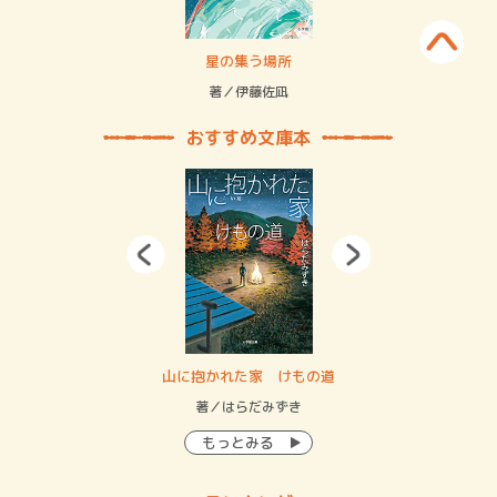
賞金稼ぎスリーサム！ 二重拘束の…
星の集う場所
記憶
緒
著／伊藤佐凪
著／
おすすめ文庫本
・システム
山に抱かれた家 けもの道
神
イン…
著／はらだみずき
著
もっとみる