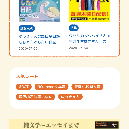
特集
読みもの
ワクサカソウヘイさん ×
ゆっきゅんの毎日今日か
平井まさあきさん「スペ
らちゃんとしたい日記
シャ…
☆202…
2026-07-30
2026-07-23
人気ワード
GOAT
GO-mono文学賞
警察小説新人賞
探偵小石は恋しない
ゆっきゅん