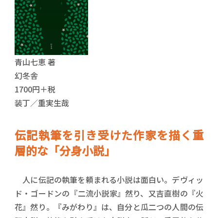
青山七恵 著
幻冬舎
1700円＋税
装丁／重実生哉
伝記執筆を引き受けた作家を描く重
層的な「分身小説」
人に伝記の執筆を頼まれる小説は面白い。デヴィッ
ド・ゴードンの『二流小説家』然り、又吉直樹の『火
花』然り。『みがわり』は、自分と瓜二つの人間の伝