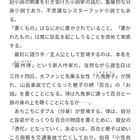
記小説の執筆を引き受けた小説家の話だ。重層的な分
身小説であり、不思議なシスターフッド小説でもあ
る。
「書くもの」はなにかに書かされていること、「書か
れたもの」は常に反乱を起こしうることを改めて実感
する。
最初に語り手／主人公として登場するのは、本名を
えんしゆうりつ
「
園州律
」という新人作家だ。当然ながら誕生日は
くききようこ
三月十四日。大ファンと名乗る女性「
九鬼梗子
」が現
れ、山岳事故で亡くなった梗子の姉「百合」の「お
話」を書くことになる。律は九鬼家に通って百合と一
族の身の上を聴くことになるが……。
あちこちにダブル（分身）が登場する。律は、自分
と容姿がそっくりな百合の物語を書くために、彼女の
「憑代」となっていく。あるいは、百合と梗子は幼い
ころ両親を交通事故で亡くしており、伯母「小宮尚